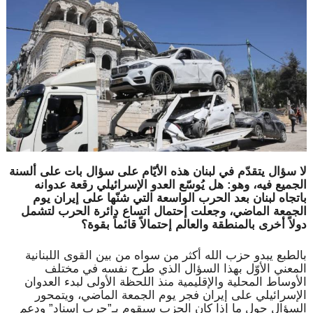
لا سؤال يتقدّم في لبنان هذه الأيّام على سؤال بات على ألسنة
الجميع فيه، وهو: هل يُوسّع العدو الإسرائيلي رقعة عدوانه
باتجاه لبنان بعد الحرب الواسعة التي شنّها على إيران يوم
الجمعة الماضي، وجعلت إحتمال اتساع دائرة الحرب لتشمل
دولاً أخرى بالمنطقة والعالم إحتمالاً قائماً بقوة؟
بالطبع يبدو حزب الله أكثر من سواه من بين القوى اللبنانية
المعني الأوّل بهذا السؤال الذي طرح نفسه في مختلف
الأوساط المحلية والإقليمية منذ اللحظة الأولى لبدء العدوان
الإسرائيلي على إيران فجر يوم الجمعة الماضي، ويتمحور
السؤال حول ما إذا كان الحزب سيقوم بـ”حرب إسناد” ودعم