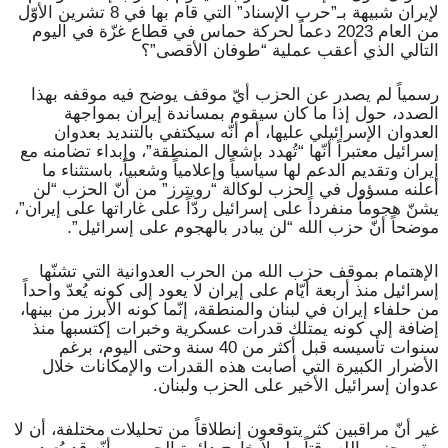
لإيران شبيهة بـ”حرب الإسناد” التي قام بها في 8 تشرين الأوّل
من العام 2023 دعماً لحركة حماس في قطاع غزّة في اليوم
التالي الذي أعقب عملية “طوفان الأقصى”؟
رسمياً لم يصدر عن الحزب أيّ موقف يوضح فيه موقفه بهذا
الصدد، حول إذا ما كان سيقوم بمساندة إيران بمواجهة
العدوان الإسرائيلي عليها، أم أنّه سيكتفي بالتنديد بعدوان
إسرائيل معتبراً أنّها “تُهدد بإشعال المنطقة”، وإبداء تضامنه مع
إيران وتقديم الدعم لها سياسياً وإعلامياً وشعبياً، باستثناء ما
أعلنه مسؤول في الحزب لوكالة “رويترز” من أنّ الحزب “لن
يشنّ هجوماً منفرداً على إسرائيل ردّاً على غاراتها على إيران”،
موضحاً أنّ حزب الله “لن يبادر بالهجوم على إسرائيل”.
الإهتمام بموقف حزب الله من الحرب العدوانية التي تشنّها
إسرائيل منذ أربعة أيّام على إيران لا يعود إلى كونه يُعدّ واحداً
من حلفاء إيران في لبنان والمنطقة، إنّما كونه الأبرز من بينها،
إضافة إلى كونه يمتلك قدرات عسكرية وخبرات إكتسبها منذ
سنوات تأسيسه قبل أكثر من 40 سنة وحتى اليوم، برغم
الأضرار الكبيرة التي أصابت هذه القدرات والإمكانات خلال
عدوان إسرائيل الأخير على الحزب ولبنان.
غير أنّ مراقبين كثر يتوقعون إنطلاقاً من تحليلات مختلفة، أن لا