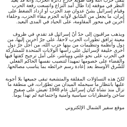
يبقى حزب الله وقتاً طويلاً خارج دائرة الحرب، وأنّه قد يُعيد
النظر في موقفه إذا طال أمد النزاع واتسعت رقعة الحرب
وقيام إسرائيل بشنّ عدوان ضد الحزب أو ازداد الضغط على
إيران، ما يجعل من السّابق لأوانه الجزم ببقاء الحزب، وحلفاء
آخرين في محور المقاومة، على الحياد في المدى البعيد.
ويذهب مراقبون إلى حدّ أنّ إسرائيل قد تقدم، في ظروف
معينة ترافق تطورات الحرب لاحقاً، على جرّ آخرين إليها، من
دول وأنظمة وتنظيمات من بينها حزب الله، من أجل جرّ دول
أخرى حليفة لإسرائيل على رأسها الولايات المتحدة للمشاركة
في الحرب على نحو علني ومباشر، على أمل ترجيح كفتها فيها
والقضاء على خصومها تمهيداً لتنصيب نفسها الحاكم الفعلي
للشّرق الأوسط بعد إعادة رسم خرائطه بما يناسب مصالحها.
لكنّ هذه التساؤلات المقلقة والمتشعبة تبقى جميعها بلا أجوبة
عليها بانتظار ما سيحمله الميدان من تطوّرات، في منطقة ما
تزال منذ نشأة كيان إسرائيل عام 1948 تعيش على صفيح
ساخن واضطرابات سياسية وأمنية واجتماعية لم تهدأ يوماً.
موقع سفير الشمال الإلكتروني