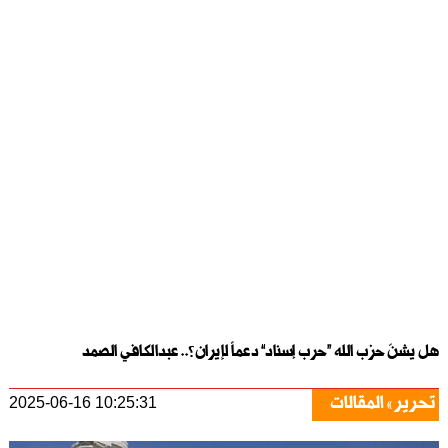
هل يشنّ حزب الله “حرب إسناد” دعماً لإيران؟.. عبدالكافي الصمد
تحرير
المقالات
2025-06-16 10:25:31