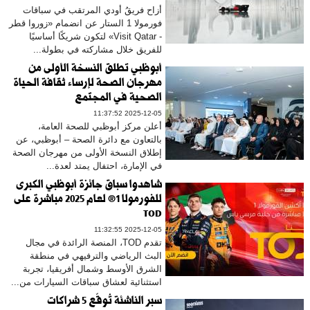
أزاح فريقُ أودي المرتقب في سباقات
فورمولا 1 الستار عن انضمام «زوروا قطر
- Visit Qatar» لتكون شريكًا أساسيًا
للفريق خلال مشاركته في بطولة...
أبوظبي تطلق النسخة الأولى من
مهرجان الصحة لإرساء ثقافة الحياة
الصحية في المجتمع
2025-12-05 11:37:52
أعلن مركز أبوظبي للصحة العامة،
بالتعاون مع دائرة الصحة – أبوظبي، عن
إطلاق النسخة الأولى من مهرجان الصحة
في الإمارة، احتفال يمتد لعدة...
شاهدوا سباق جائزة أبوظبي الكبرى
للفورمولا 1® لعام 2025 مباشرة على
TOD
2025-12-05 11:32:55
تقدم TOD، المنصة الرائدة في مجال
البث الرياضي والترفيهي في منطقة
الشرق الأوسط وشمال أفريقيا، تجربة
استثنائية لعشاق سباقات السيارات من...
سبر الناشئة تُوقّع 5 شراكات