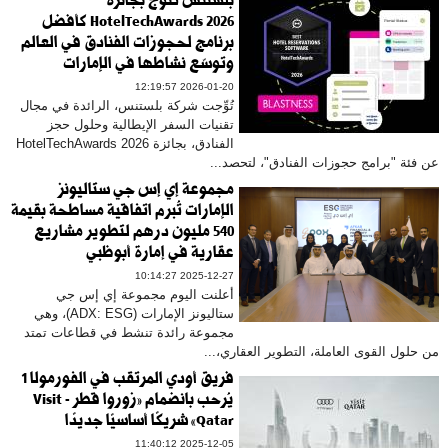
بلستنس تتوّج بجائزة
HotelTechAwards 2026 كأفضل
برنامج لحجوزات الفنادق في العالم
وتوسّع نشاطها في الإمارات
2026-01-20 12:19:57
تُوِّجت شركة بلستنس، الرائدة في مجال
تقنيات السفر الإيطالية وحلول حجز
الفنادق، بجائزة HotelTechAwards 2026
عن فئة "برامج حجوزات الفنادق"، لتحصد...
مجموعة إي إس جي ستاليونز
الإمارات تُبرم اتفاقية مساطحة بقيمة
540 مليون درهم لتطوير مشاريع
عقارية في إمارة أبوظبي
2025-12-27 10:14:27
أعلنت اليوم مجموعة إي إس جي
ستاليونز الإمارات (ADX: ESG)، وهي
مجموعة رائدة تنشط في قطاعات تمتد
من حلول القوى العاملة، التطوير العقاري،...
فريق أودي المرتقب في الفورمولا 1
يُرحب بانضمام «زوروا قطر - Visit
Qatar» شريكًا أساسيًا جديدًا
2025-12-05 11:40:12