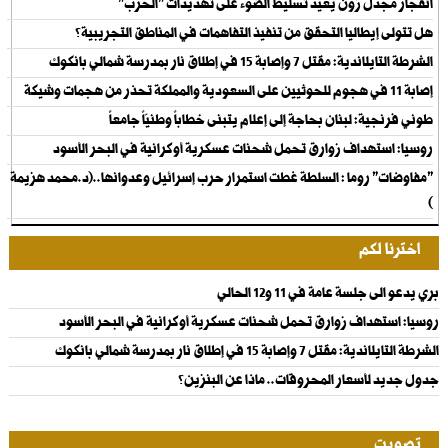
انفجار مجدل زون يعيد تسليط الضوء على تهديدات "الحزب"
هل تتولى إيطاليا التحقق من تنفيذ التفاهمات في المناطق التجريبية؟
الشرطة التايلاندية: مقتل 7 وإصابة 15 في إطلاق نار بمدرسة شمالي بانكوك
إصابة 11 في هجوم للحوثيين على السعودية والمملكة تحذر من هجمات وشيكة
طوني فرنجية: لبنان بحاجة إلى إعلام يتبنى خطاباً وطنيّاً جامعاً
روسيا: استهداف زوارق تحمل شحنات عسكرية أوكرانية في البحر الأسود
"مفاوضات" روما : السلطة غطت استمرار حرب إسرائيل وعدوانها..(د.محمد هزيمة
)
اخترنا لكم
بري يدعو الى جلسة عامة في 11 و12 الحالي
روسيا: استهداف زوارق تحمل شحنات عسكرية أوكرانية في البحر الأسود
الشرطة التايلاندية: مقتل 7 وإصابة 15 في إطلاق نار بمدرسة شمالي بانكوك
جدول جديد لأسعار المحروقات.. ماذا عن البنزين؟
تصويت