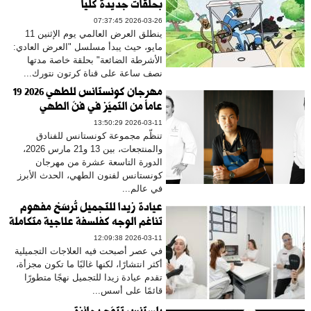
بحلقات جديدة كلياً
2026-03-26 07:37:45
ينطلق العرض العالمي يوم الإثنين 11
مايو، حيث يبدأ مسلسل "العرض العادي:
الأشرطة الضائعة" بحلقة خاصة مدتها
نصف ساعة على قناة كرتون نتورك...
مهرجان كونستانس للطهي 2026 19
عاماً من التميّز في فنّ الطهي
2026-03-11 13:50:29
تنظّم مجموعة كونستانس للفنادق
والمنتجعات، بين 13 و21 مارس 2026،
الدورة التاسعة عشرة من مهرجان
كونستانس لفنون الطهي، الحدث الأبرز
في عالم...
عيادة زيدا للتجميل تُرسّخ مفهوم
تناغم الوجه كفلسفة علاجية متكاملة
2026-03-11 12:09:38
في عصر أصبحت فيه العلاجات التجميلية
أكثر انتشارًا، لكنها غالبًا ما تكون مجزأة،
تقدم عيادة زيدا للتجميل نهجًا متطورًا
قائمًا على أسس...