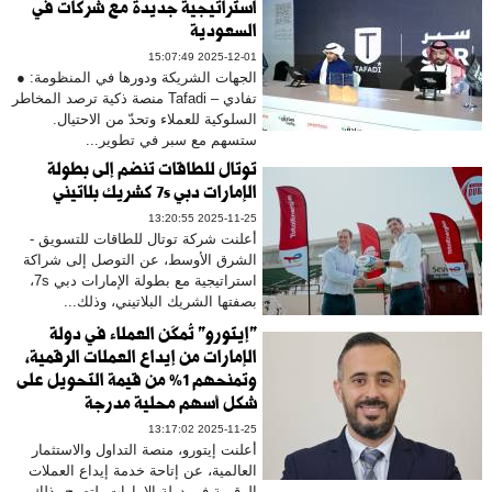
استراتيجية جديدة مع شركات في
السعودية
2025-12-01 15:07:49
الجهات الشريكة ودورها في المنظومة: ●
تفادي – Tafadi منصة ذكية ترصد المخاطر
السلوكية للعملاء وتحدّ من الاحتيال.
ستسهم مع سبر في تطوير...
توتال للطاقات تنضم إلى بطولة
الإمارات دبي 7s كشريك بلاتيني
2025-11-25 13:20:55
أعلنت شركة توتال للطاقات للتسويق -
الشرق الأوسط، عن التوصل إلى شراكة
استراتيجية مع بطولة الإمارات دبي 7s،
بصفتها الشريك البلاتيني، وذلك...
"إيتورو" تُمكّن العملاء في دولة
الإمارات من إيداع العملات الرقمية،
وتمنحهم 1% من قيمة التحويل على
شكل أسهم محلية مدرجة
2025-11-25 13:17:02
أعلنت إيتورو، منصة التداول والاستثمار
العالمية، عن إتاحة خدمة إيداع العملات
الرقمية في دولة الإمارات، لتصبح بذلك