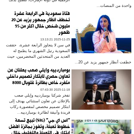
واحدة من المنصات...
فتاة سعودية في الرابعة عشرة
تخطف أنظار جمهور يزيد عن 20
مليون شخص خلال أكثر من 95
ظهور
2025-11-25 13:13:21
في سن لا يتجاوز الرابعة عشرة، حققت
السعودية رتيل الشهري ما يطمح له
العديد من المتحدثين المخضرمين، حيث
خطفت أنظار جمهور يزيد عن 20...
بومباردييه وإيلي صعب يعلنان عن
تعاون حصري لابتكار تصميم داخلي
متفرد خاص بطائرة غلوبال 8000
2025-11-18 07:43:30
تفخر شركتا بومباردييه وإيلي صعب
بالإعلان عن تعاون استثنائي يهدف إلى
ابتكار تصميم مخصص لمقصورة ركاب
فريدة وأنيقة لطائرة بومباردييه...
"أس آي جي" (SIG) تبيع تسعة
خطوط تعبئة، وتفوز بجائزة أفضل
ابتكار في التعبئة والتغليف خلال