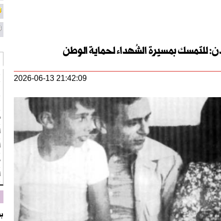
: للتمسك بمسيرة الشُهداء لحماية الوطن
ع
2026-06-13 21:42:09
ق
ن
ط
ا
أ
م
أو
بز