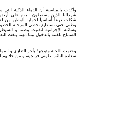
وأكدت بالمناسبة أن الدماء الذكية التي 
شهدائنا الذين يسقطون اليوم على أرض ا
شكلت درعاً أساسياً لحماية الوطن من الأ
وطني حتى نستطيع تخطي المرحلة الخطيرة 
وسائله الإجرامية لتفتيت وطننا و السيط
السماح للفتنة بالدخول بيننا مهما بلغت الت
وختمت اللجنة متوجهةً بأحر التعازي و المو
سعادة النائب طوني فرنجيه، و من خلالهم لع