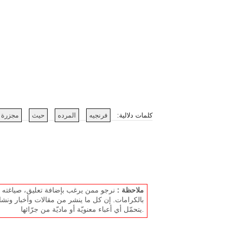
كلمات دلالية:
فرنجيه
المرده
حيث
مجزرة
ملاحظة :
نرجو ممن يرغب بإضافة تعليق، صياغته بل
بالكرامات. إن كل ما ينشر من مقالات وأخبار ونشا
يتحمّل أي أعباء معنويّة أو ماديّة من جرّائها.