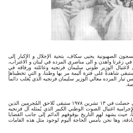
ون الصهيونية يحيى سكاف، بتحية الإجلال و الإكبار إلى
ا في زغرتا واهدن و الى مناصري المرده في لبنان و الاغتراب،
ين لاغتيال الوزير طوني سليمان فرنجيه وعائلته ورفاقه في
بقى شاهدةً على فترة أليمة مر بها وطننا، و التي تخطيناها
ار المرده معالي الوزير سليمان فرنجيه الذي يُغلب دائماً
صة.
واعتبرت اللجنة أن ذكرى مجزرة اهدن التي حصلت في ١٣ تشرين ١٩٧٨ ستبقى تُلاحق المُجرمين الذين
إجرامية اغتيال الصوت الوطني الكبير الذي يُمثله آل فرنجيه
اً، حيث يشهد لهم التاريخ بوقوفهم الدائم إلى جانب القضايا
ادقة، وها نحن بأمس الحاجة اليوم لوجود مثل هذه القامات