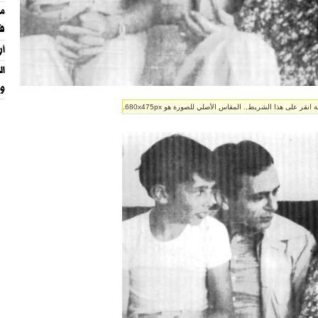
‏م
في
أر
ال
وا
ر على هذا الشريط,. المقاس الأصلي للصورة هو 680x475px.