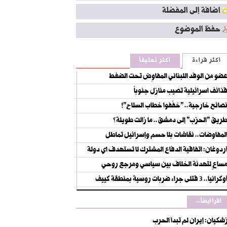
اضافة إلى المفضلة
حفظ الموضوع
أكثر قراءة
أكثر تعليقاً
ضو من الوفد اللبناني المفاوِض تحت الضغط
ذائف اسرائيلية تصيب منازل جنوباً
صائح خارجية.. "خفّفوا خطاب السلاح"!
ريق "الحزب" إلى دمشق.. ما زالت طويلة؟
لمفاوضات.. نقاشات بلا حسم وإسرائيل تماطل
ردوغان: اتفاقية الدفاع المشترك لا تستهدف اي دولة
ساعٍ لتهدئة الخلاف بين سياسي ومرجع روحي
كرانيا.. 3 قتلى جراء ضربات روسية بمنطقة كييف
اقرأ أيضاً...
شكيان: إيران لم تبدأ الحرب