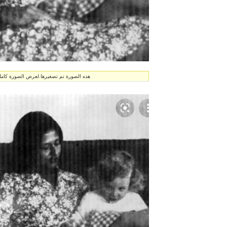
هذه الصورة تم تصغيرها.لعرض الصورة كاملة انق