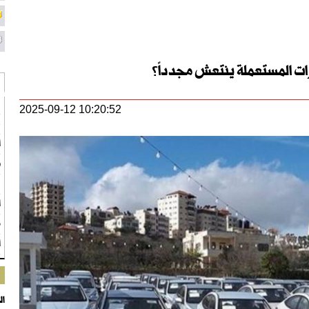
ق
2025-09-12 10:20:52
ع
أ
ط
ن
ا
م
أو
ال