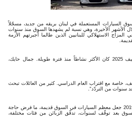
ق السيارات المستعملة في لبنان بريقه من جديد، مسجّلاً
 في حركة الاستيراد تخطّى 50% خلال الأشهر الأخيرة، وهي نسبة لم يشهدها السوق منذ سنوات
في المزاج الاستهلاكي للبنانيين الذين طالما أجبرتهم الأزمة
ديمة.
عدد من أصحاب المعارض يؤكدون أنّ صيف 2025 كان الأكثر نشاطاً منذ فترة طويلة. جمال حايك،
ف، خاصة مع اقتراب العام الدراسي. كثير من العائلات تبحث
 سنوات من التردّد”.
ويشير حايك إلى أنّ الجمود الذي بدأ عام 2019 جعل معظم السيارات في السوق قديمة، ما فرض حاجة
لسوق بعد توقّف لسنوات، تدفّق الزبائن من فئات مختلفة،