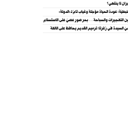
ران لا ينتهي؟
نبطيّة: عودة الحياة مؤجّلة وغياب تامّ لـ «الدولة»
ن التفجيرات والسباحة… بحر صور عصيّ على الاستسلام
ّ السيدة في زغرتا: ترميم القديم يحافظ على الالفة