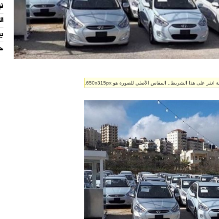
ني
ال
بي
حي
ر على هذا الشريط,. المقاس الأصلي للصورة هو 650x315px.