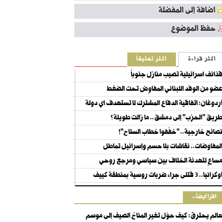
اضافة إلى المفضلة
حفظ الموضوع
أكثر قراءة
أكثر تعليقاً
ذائف اسرائيلية تصيب منازل جنوباً
ضو من الوفد اللبناني المفاوِض تحت الضغط
ردوغان: اتفاقية الدفاع المشترك لا تستهدف اي دولة
ريق "الحزب" إلى دمشق.. ما زالت طويلة؟
صائح خارجية.. "خفّفوا خطاب السلاح"!
لمفاوضات.. نقاشات بلا حسم وإسرائيل تماطل
ساعٍ لتهدئة الخلاف بين سياسي ومرجع روحي
كرانيا.. 3 قتلى جراء ضربات روسية بمنطقة كييف
اقرأ أيضاً...
عالم يحترق: كيف حوّل تغير المناخ الصيف إلى موسم