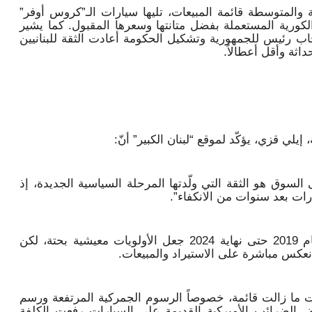
 والمتوسطة قائمة المبيعات، تليها سيارات الـ”كروس أوفر”
الكورية المستعملة بفضل متانتها وسعرها المقبول. كما يشير
خاب رئيس للجمهورية وتشكيل الحكومة أعادت الثقة للبنانيين
اثة وأقل أعطالاً.
لي قزي، يؤكّد لموقع “لبنان الكبير” أنّ:
لسوق هو الثقة التي ولّدتها المرحلة السياسية الجديدة، إذ
يارات بعد سنوات من الانكفاء”.
قزي أوضح أن الجمود الذي استمر من عام 2019 حتى نهاية 2024 جعل الأولويات معيشية بحتة، لكن
انعكس مباشرة على الاستيراد والمبيعات.
ت ما زالت قائمة، خصوصاً الرسوم الجمركية المرتفعة ورسم
ض الضرائب الأميركية القديمة على السيارات رفعت الكلفة