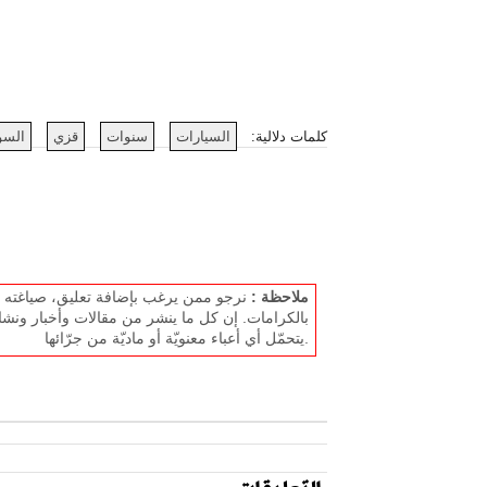
كلمات دلالية:
السيارات
سنوات
قزي
السو
ملاحظة :
نرجو ممن يرغب بإضافة تعليق، صياغته بل
بالكرامات. إن كل ما ينشر من مقالات وأخبار ونشا
يتحمّل أي أعباء معنويّة أو ماديّة من جرّائها.