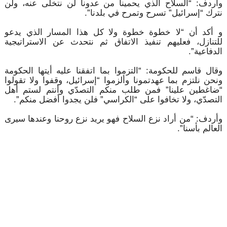
وأردف: “السلاح الذي يحمينا من عدونا لن نتخلى عنه، ولن
نترك “إسرائيل” تسرح وتمرح في بلدنا”.
و أكد أن “لا خطوة خطوة ولا كل هذا المسار الذي يدعو
للتنازل، فعليهم تنفيذ الاتفاق ثم نتحدث عن الاستراتيجية
الدفاعية”.
وقال قاسم للحكومة: “التزموا بما اتفقنا عليه أيتها الحكومة
ونحن نلتزم بما عهدتمونا وألزموا “إسرائيل، وقفوا ولا تقولوا
“ضاغطين علينا” فمن طلب منكم التصدّي وأنتم لستم أهل
التصدّي، ولا تخافوا على “الكراسي” فلن يجدوا أفضل منكم”.
وأردف: “من أراد نزع السلاح فهو يريد نزع روحنا وعندها سيرى
العالم بأسنا”.