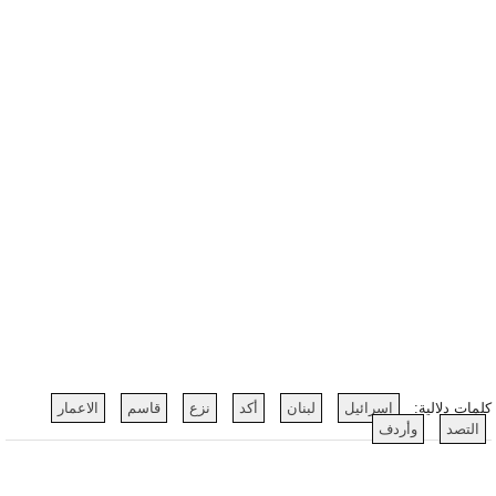
كلمات دلالية:
إسرائيل
لبنان
أكد
نزع
قاسم
الاعمار
التصد
وأردف