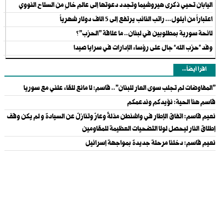
اليابان تحيي ذكرى هيروشيما وتجدد دعوتها إلى عالم خالٍ من السلاح النووي
اعتباراً من أيلول... راتب النائب يرتفع إلى 5 آلاف دولار شهرياً
لائحة سورية بمطلوبين في لبنان.. ما علاقة "الحزب"؟
وفد “حزب الله” جال على رؤساء الإدارات في سرايا صيدا
اقرأ أيضاً...
"المفاوضات لم تجلب سوى العار للبنان".. قاسم: لا مانع للقاء علني مع سوريا
قاسم هنأ الحية: نؤيدكم وندعمكم
نعيم قاسم: اتفاق الإطار في واشنطن مذلةٌ وعارٌ وتنازلٌ عن السيادة و لم يكن وقف
إطلاق النار ليحصل لولا التضحيات العظيمة للمقاومين
نعيم قاسم: دخلنا مرحلة جديدة بمواجهة إسرائيل