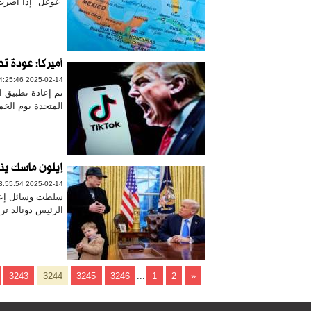
"غوغل" إذا أصرت 
أميركا: عودة ت
2025-02-14 14:25:46
تم إعادة تطبيق ا
المتحدة يوم الخم
إيلون ماسك ينا
2025-02-14 13:55:54
الرئيس دونالد تر
3243
3244
3245
3246
...
1
2
«