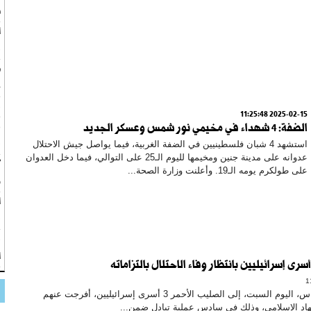
س
ب
ط
ج
ب
2025-02-15 11:25:48
ر
الضفة: 4 شهداء في مخيمي نور شمس وعسكر الجديد
ف
استشهد 4 شبان فلسطينيين في الضفة الغربية، فيما يواصل جيش الاحتلال
عدوانه على مدينة جنين ومخيمها لليوم الـ25 على التوالي، فيما دخل العدوان
"
على طولكرم يومه الـ19. وأعلنت وزارة الصحة...
و
ا
ف
ب
ا
سلمت حركة حماس، اليوم السبت، إلى الصليب الأحمر 3 أسرى إسرائيليين، أفرجت عنهم
هاد الإسلامي، وذلك في سادس عملية تبادل ضمن...