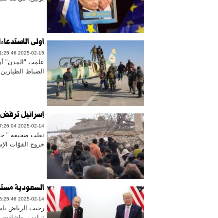
أولى الاستدعاء
2025-02-15 01:25:46
علمت "المدن" أن
الضباط الطيارين
إسرائيل ترفض م
2025-02-14 17:26:04
نقلت صحيفة " جير
خروج القوّات الإسرائيليّ
السعودية مستع
2025-02-14 16:25:46
رحبت الرياض باست
ترامب. واشادت وز