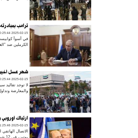
ترامب بمبادرته 
2025-02-15 10:25:44
في أسوأ كوابيسه،
الكرملين ضد "الغ
شهر عسل أخير 
2025-02-15 10:25:44
لا توجد تقاليد س
والمعارضة وتداول 
ارتباك أوروبي 
2025-02-15 01:25:46
الاتصال الهاتفي 
بوتين، في 12 شباط/فبراير، أحدث زلزالاً مدوياً في...