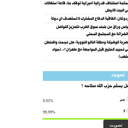
حكمة استئناف فدرالية أميركية توقف بناء قاعة احتفالات
 البيت الأبيض
دوغان: اتفاقية الدفاع المشترك لا تستهدف اي دولة
ياس وراق من بلمند سوق الغرب:لتعزيز التواصل
لشراكة مع المجتمع المحلي
ضربة الوشيكة ومظلة الناتو النووية: هل نجحت واشنطن
 تحييد الخليج قبل المواجهة مع طهران؟»..(جواد
لهب)
تصويت
 يسلّم حزب الله سلاحه ؟
نعم
0.01%
لا
99.99%
تصويت