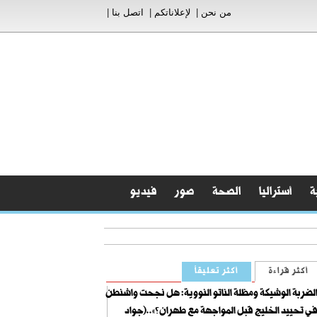
من نحن
|
لإعلاناتكم
|
اتصل بنا
|
ة
أستراليا
الصحة
صور
فيديو
أكثر قراءة
أكثر تعليقاً
لضربة الوشيكة ومظلة الناتو النووية: هل نجحت واشنطن
ي تحييد الخليج قبل المواجهة مع طهران؟»..(جواد