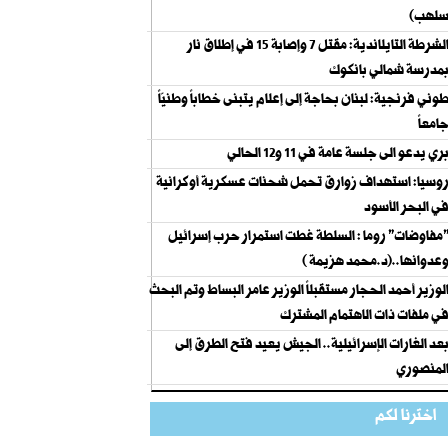
لهب)
الشرطة التايلاندية: مقتل 7 وإصابة 15 في إطلاق نار
مدرسة شمالي بانكوك
وني فرنجية: لبنان بحاجة إلى إعلام يتبنى خطاباً وطنيّاً
امعاً
ري يدعو الى جلسة عامة في 11 و12 الحالي
وسيا: استهداف زوارق تحمل شحنات عسكرية أوكرانية
ي البحر الأسود
مفاوضات" روما : السلطة غطت استمرار حرب إسرائيل
عدوانها..(د.محمد هزيمة )
لوزير أحمد الحجار مستقبلاً الوزير عامر البساط وتم البحث
ي ملفات ذات الاهتمام المشترك
عد الغارات الإسرائيلية.. الجيش يعيد فتح الطرق إلى
لمنصوري
اخترنا لكم