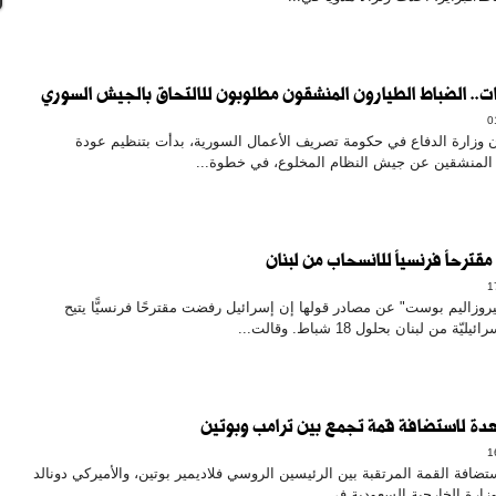
ات.. الضباط الطيارون المنشقون مطلوبون للالتحاق بالجيش السوري
 وزارة الدفاع في حكومة تصريف الأعمال السورية، بدأت بتنظيم عودة
 المنشقين عن جيش النظام المخلوع، في خطوة...
قترحاً فرنسياً للانسحاب من لبنان
وزاليم بوست" عن مصادر قولها إن إسرائيل رفضت مقترحًا فرنسيًّا يتيح
ة من لبنان بحلول 18 شباط. وقالت...
دة لاستضافة قمة تجمع بين ترامب وبوتين
ضافة القمة المرتقبة بين الرئيسين الروسي فلاديمير بوتين، والأميركي دونالد
ارة الخارجية السعودية في...