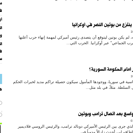
‏م
في
أر
ينتزع من بوتين النصر في أوكرانيا
ال
وا
 لم يكن بوتين ليتوقع أن يتصدى رئيس أميركي لمهمة إنهاء حرب أعلنها
رب الجماعي" عبر أوكرانيا. الحرب التي...
ال
في
س
أمام الحكومة السورية؟
ياسية في سوريا، ووجودها المأمول سيكون حصيلة تراكم مديد لخبرات الحكم
السلطة. مثلاً، في بلد مثل...
هل
واسع بعد اتصال ترامب وبوتين
الذي جرى بين الرئيس الأميركي دونالد ترامب، والرئيس الروسي فلاديمير