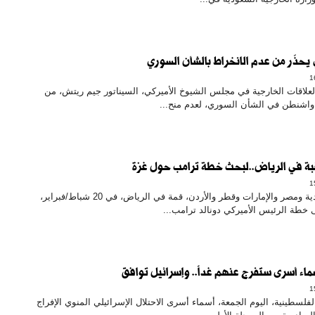
 يحذّر من عدم الانخراط بالشأن السوري
لعلاقات الخارجية في مجلس الشيوخ الأميركي، السيناتور جيم ريتش، من
واشنطن في الشأن السوري، لعدم منح...
قبة في الرياض..لبحث خطة ترامب حول غزة
يعقد قادة السعودية ومصر والإمارات وقطر والأردن، قمة في الرياض، في 20 شباط/فبراير،
 خطة الرئيس الأميركي دونالد ترامب...
ء أسرى ستفرج عنهم غداً.. وإسرائيل توافق
فلسطينية، اليوم الجمعة، أسماء أسرى الاحتلال الإسرائيلي المنوي الإفراج