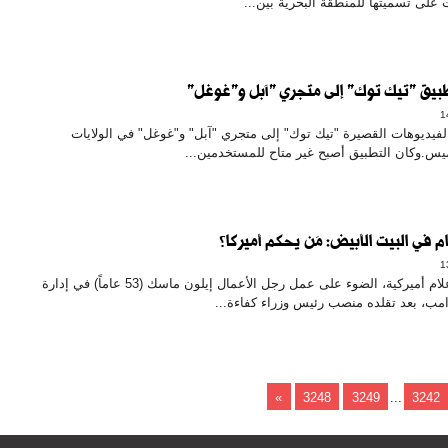
على تسميتها للمنطقة البحرية بين...
طبيق "تيك توك" إلى متجري "آبل و"غوغل"
لفيديوهات القصيرة "تيك توك" إلى متجري "آبل" و"غوغل" في الولايات
يس.وكان التطبيق أصبح غير متاح للمستخدمين...
م في البيت الأبيض: مَن يحكم أميركا؟
سلطت وسائل إعلام أميركية، الضوء على عمل رجل الأعمال إيلون ماسك (53 عاماً) في إدارة
امب، بعد تقلده منصب رئيس وزراء كفاءة...
»
3248
3249
...
3242