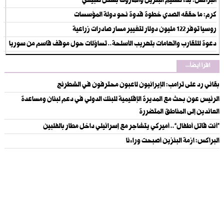
البراكس: بدء تسليم البنزين والمازوت بشكل طبيعي
كرم: ما حققه الصدي خطوة قدوة نحو دولة المؤسسات
روسيا توفر 122 مليون دولار لتغيير مسار صادرات زراعية
دعوة للتقارب واتهامات بتهريب الأسلحة.. تساؤلات حول موقف قاسم من سوريا
اقرأ أيضاً...
بقائي رد على ترامب: الإيرانيون لاعبون محترفون في الشطرنج
الرئيس عون بحث مع المديرة الإقليمية للبنك الدولي في دعم لبنان ومساعدة
العائدين إلى المناطق المتضررة
“أنت قاتل أطفال”.. أميركي يتشاجر مع إسرائيلي داخل مطار بالفلبين
البراكس: ازمة البنزين أصبحت وراءنا