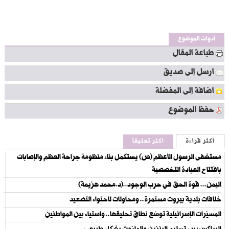
أدوات الموضوع
طباعة المقال
ارسل إلى صديق
اضافة إلى المفضلة
حفظ الموضوع
أكثر قراءة
أكثر تعليقاً
مستشفى الرسول الأعظم (ص) يستكمل بناء منظومة جراحة العظم والإصابات
بافتتاح العيادة التخصصية
اليمن... قوة الحق في حرب الوجود..(د.محمد هزيمة)
خلافات بلدية بيروت مستمرة.. ومحاولات لاحتواء التصعيد
المسيّرات الإسرائيلية توسّع نطاق تحليقها.. واستياء بين المواطنين