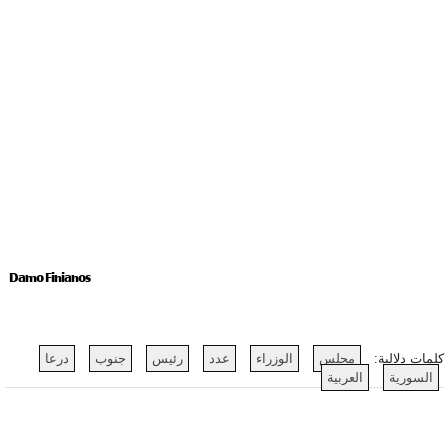
Damo Finianos
كلمات دلالية:
مجلس
الوزراء
عدد
رئيس
جنوب
درعا
السورية
العربية