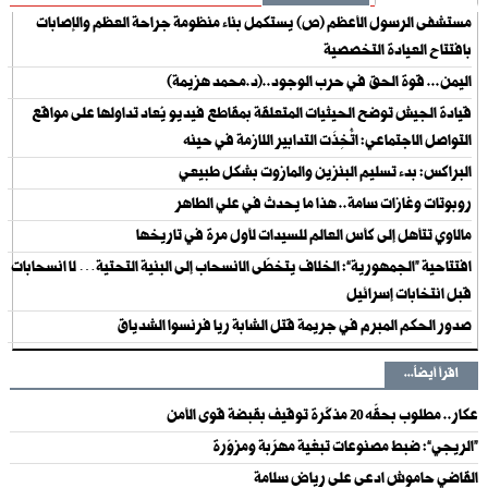
مستشفى الرسول الأعظم (ص) يستكمل بناء منظومة جراحة العظم والإصابات
بافتتاح العيادة التخصصية
اليمن... قوة الحق في حرب الوجود..(د.محمد هزيمة)
قيادة الجيش توضح الحيثيات المتعلقة بمقاطع فيديو يُعاد تداولها على مواقع
التواصل الاجتماعي: اتُّخِذَت التدابير اللازمة في حينه
البراكس: بدء تسليم البنزين والمازوت بشكل طبيعي
روبوتات وغازات سامة.. هذا ما يحدث في علي الطاهر
مالاوي تتأهل إلى كأس العالم للسيدات لأول مرة في تاريخها
افتتاحية “الجمهورية”: الخلاف يتخطّى الانسحاب إلى البنية التحتية… لا انسحابات
قبل انتخابات إسرائيل
صدور الحكم المبرم في جريمة قتل الشابة ريا فرنسوا الشدياق
اقرأ أيضاً...
عكار.. مطلوب بحقّه 20 مذكّرة توقيف بقبضة قوى الأمن
“الريجي”: ضبط مصنوعات تبغية مهرّبة ومزوّرة
القاضي حاموش ادعى على رياض سلامة