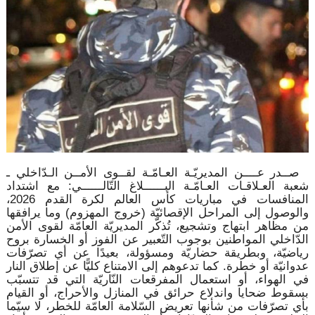
صــدر عــــن المديريّـة العـامّـة لقــوى الأمــن الـدّاخلي ـ
شعبة العـلاقـات العـامّـة البــــــلاغ التّالــــــي: مع اشتداد
المنافسات في مباريات كأس العالم لكرة القدم 2026،
والوصول إلى المراحل الإقصائيّة (خروج المهزوم) وما يرافقها
من مظاهر ابتهاج وتشجيع، تُذكّر المديريّة العامّة لقوى الأمن
الدّاخلي المواطنين بوجوب التّعبير عن الفوز أو الخسارة بروح
رياضيّة، وبطريقة حضاريّة ومسؤولة، بعيدًا عن أي تصرّفات
عدوانيّة أو خطرة. كما تدعوهم إلى الامتناع كليًّا عن إطلاق النار
في الهواء، أو استعمال المفرقعات النّاريّة التي قد تتسبّب
بسقوط ضحايا واندلاع حرائق في المنازل والأحراج، أو القيام
بأي تصرّفات من شأنها تعريض السّلامة العامّة للخطر، لا سيّما