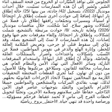
الجلوس على نوافذ السّيّارات أو الخروج من فتحة السقف أثناء
السّير. وتُشير إلى أنّ هذه الممارسات تسبّبت، خلال أحداث
مونديال /2022/، بتسجيل /42/ حادثة، من بينها /25/ حالة إطلاق
نار ابتهاجًا، إضافةً إلى حوادث أخرى شملت إطلاق نار احتجاجًا
أو استياءً، ومسيرات وتجمّعات رافقها إطلاق نار، فضلًا عن
إشكالات وشهر سلاح. كما سُجِّلت، خلال منافسات مونديال
/2026/ ولغاية تاريخه، /8/ حوادث مرتبطة بالتشجيع، شملت
إشكالات، وإطلاق نار احتجاجًا، وإلقاء مفرقعات نجم عنها وقوع
إصابات. إنّ هذه الممارسات لا تمتّ إلى التشجيع بصلة، وقد
تؤدّي إلى سقوط قتلى أو جرحى، وتعريض السّلامة العامّة
للخطر، وإثارة الهلع والذعر في نفوس المواطنين، فضلًا عن
التّسبّب بإشكالات واعتداءات وأضرار بالممتلكات العامّة
والخاصّة. وتؤكّد أنّ إطلاق النار ابتهاجًا، واستخدام المفرقعات
الناريّة، وسائر الأفعال التي تهدّد الأمن والنظام العام، هي
ممارسات مخالفة للقانون، وسيُلاحَق مرتكبوها وفقًا للأصول،
من دون أي تهاون. كما تُجري القطعات المختصّة التحقيقات
اللازمة مع المخالفين تمهيدًا لاتخاذ الإجراءات القانونيّة بحقّهم.
لذلك، تهيب بقائدي المركبات والمشجّعين والمواطنين جميعًا
الالتزام بالقوانين، والتقيّد بتوجيهات عناصر قوى الأمن
الدّاخلي، حفاظًا على سلامتهم وسلامة الآخرين، وتجنّبًا لتحويل
لحظات الفرح إلى مآسٍ لا تُحمد عقباها. فرحكم مسؤوليّة…
ورصاصة واحدة قد تنهي حياة. #احتفل_بروح_رياضيّة