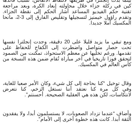
بينما بدت إنجلترا في طريقها لالتقاط الأنفاس، تسبب قائدها
كين في ركلة جزاء خلال محاولته إبعاد الكرة، وبعد مراجعة
تقنية حكم الفيديو المساعد أشار الحكم إلى نقطة الجزاء.
وتقدم راؤول خيمنيز لتسجيلها وتقليص الفارق إلى 3-2، مانحا
المكسيك أملا جديدا.
ومع تبقي ما يزيد قليلا على 20 دقيقة، وجدت إنجلترا نفسها
تحت حصار متواصل واضطرت إلى الكفاح للحفاظ على
تقدمها. ورغم تخليها عن معظم الاستحواذ، تمكنت من الصمود
لتحقق فوزا تاريخيا في آخر مباراة تُقام ضمن هذه النسخة من
كأس العالم في المكسيك.
وقال توخيل “كنا بحاجة إلى كل شيء، وكان الأمر صعبا للغاية،
وفي كل مرة كنا نعتقد أننا نستغل الزخم، كنا نتعرض
لانتكاسات، لكن هذه هي العقلية الصحيحة. أحسنتم”.
وأضاف “عندما تزداد الصعوبات، لا يستسلمون أبدا، ولا يفقدون
الثقة أبدا. كانت هذه خطوة أخرى إلى الأمام”.