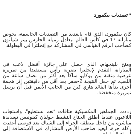
* تصديات بيكفورد
كان بيكفورد، الذي قام بالعديد من التصديات الحاسمة، يخوض
مباراته 17 في كأس العالم ليعادل زميله الحارس بيتر شيلتون
كصاحب الرقم القياسي في المشاركة مع إنجلترا في البطولة.
ومنح بلينجهام، الذي حصل على جائزة أفضل لاعب في
المباراة، التقدم لإنجلترا بضربة رأس مستفيدا من تمريرة
عرضية متقنة من بوكايو ساكا بعد أكثر من نصف ساعة من
اللعب، ثم جعل النتيجة 2-صفر بعد أقل من دقيقتين إثر هجمة
أخرى بدأها القائد هاري كين من الجانب الأيمن قبل أن يرسل
تمريرة منخفضة.
رددت الجماهير المكسيكية هتافات “نعم نستطيع”، واستجاب
اللاعبون عندما أطلق الجناح النشيط خوليان كينونيس تسديدة
مباشرة من داخل منطقة الجزاء إلى الشباك بعد فوضى أعقبت
ركلة حرة، ليعيد صاحب الأرض المشارك في الاستضافة إلى