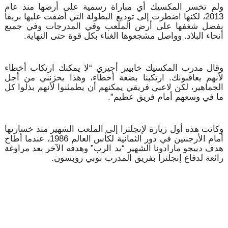
ولم تخسر المكسيك أي مباراة رسمية على أرضها منذ عام
2013، لكنها اضطرت إلى توديع البطولة التي أضفت عليها بريقا
بفضل شغفها على أرض الملعب وفي المدرجات وفي جميع
أنحاء البلاد. وواصل مشجعوها الغناء بكل قوة حتى النهاية.
وقال مدرب المكسيك خابيير أجيري “لا يمكنك ارتكاب أخطاء
لأنهم يعاقبونك. ارتكبنا بضعة أخطاء، وهذا يحزنني من أجل
الجماهير، لكن لاعبي فريقي يمكنهم أن يطمئنوا لأنهم بذلوا كل
ما في وسعهم أمام فريق عظيم”.
وكانت هذه أول زيارة لإنجلترا إلى الملعب الشهير منذ خسارتها
أمام الأرجنتين في دور الثمانية لكأس العالم 1986، عندما أطاح
هدف دييجو مارادونا الشهير “يد الرب” وهدفه الآخر بعد مراوغة
رائعة لدفاع إنجلترا بفريق المدرب بوبي روبسون.