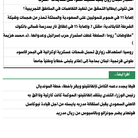
انفجار مجدل زون يعيد تسليط الضوء على تهديدات "الحزب"
هل تتولى إيطاليا التحقق من تنفيذ التفاهمات في المناطق التجريبية؟
إصابة 11 في هجوم للحوثيين على السعودية والمملكة تحذر من هجمات وشيكة
الشرطة التايلاندية: مقتل 7 وإصابة 15 في إطلاق نار بمدرسة شمالي بانكوك
"مفاوضات" روما : السلطة غطت استمرار حرب إسرائيل وعدوانها..(د.محمد هزيمة
)
روسيا: استهداف زوارق تحمل شحنات عسكرية أوكرانية في البحر الأسود
طوني فرنجية: لبنان بحاجة إلى إعلام يتبنى خطاباً وطنيّاً جامعاً
اقرأ أيضاً...
فيفا يجدد دعمه الكامل لإنفانتينو ويقر بأخطاء خطة المونديال
رئيس الوزراء الكندي ينتقد إنفانتينو: الحوكمة كانت كارثية ولا أثق به
الأهلي السعودي يقبل استقالة مدربه يايسله من أجل قيادة نيوكاسل
فولهام يضم جونزالو وبالاسيوس من ريال مدريد