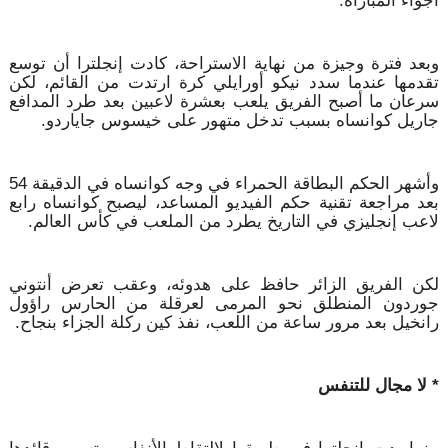
أجواء المباراة.
وبعد فترة وجيزة من نهاية الاستراحة، كادت إنجلترا أن توسع
تقدمها عندما سدد نيكو أورايلي كرة ارتدت من القائم، لكن
سرعان ما أصبح الفريق يلعب بعشرة لاعبين بعد طرد المدافع
جاريل كوانساه بسبب تدخل متهور على خيسوس جاياردو.
وأشهر الحكم البطاقة الحمراء في وجه كوانساه في الدقيقة 54
بعد مراجعة تقنية حكم الفيديو المساعد، ليصبح كوانساه رابع
لاعب إنجليزي في التاريخ يطرد من الملعب في كأس العالم.
لكن الفريق الزائر حافظ على هدوئه، وعقب تعرض أنتوني
جوردون المنطلق نحو المرمى لعرقلة من الحارس راؤول
رانخيل بعد مرور ساعة من اللعب، نفذ كين ركلة الجزاء بنجاح.
* لا مجال للتنفس