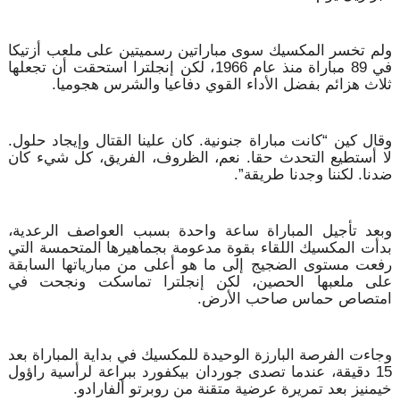
ولم تخسر المكسيك سوى مباراتين رسميتين على ملعب أزتيكا
في 89 مباراة منذ عام 1966، لكن إنجلترا استحقت أن تجعلها
ثلاث هزائم بفضل الأداء القوي دفاعيا والشرس هجوميا.
وقال كين “كانت مباراة جنونية. كان علينا القتال وإيجاد حلول.
لا أستطيع التحدث حقا. نعم، الظروف، الفريق، كل شيء كان
ضدنا. لكننا وجدنا طريقة”.
وبعد تأجيل المباراة ساعة واحدة بسبب العواصف الرعدية،
بدأت المكسيك اللقاء بقوة مدعومة بجماهيرها المتحمسة التي
رفعت مستوى الضجيج إلى ما هو أعلى من مبارياتها السابقة
على ملعبها الحصين، لكن إنجلترا تماسكت ونجحت في
امتصاص حماس صاحب الأرض.
وجاءت الفرصة البارزة الوحيدة للمكسيك في بداية المباراة بعد
15 دقيقة، عندما تصدى جوردان بيكفورد ببراعة لرأسية راؤول
خيمنيز بعد تمريرة عرضية متقنة من روبرتو ألفارادو.