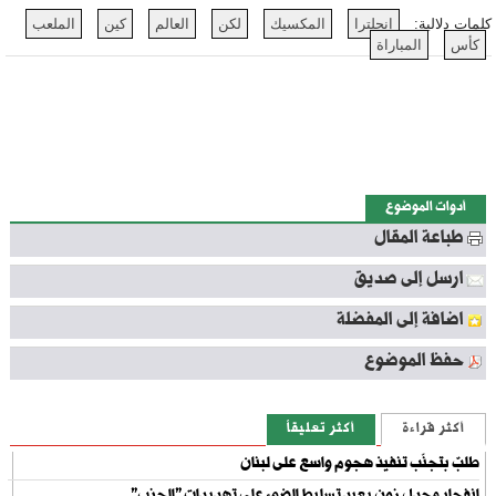
كلمات دلالية:
إنجلترا
المكسيك
لكن
العالم
كين
الملعب
كأس
المباراة
أدوات الموضوع
طباعة المقال
ارسل إلى صديق
اضافة إلى المفضلة
حفظ الموضوع
أكثر قراءة
أكثر تعليقاً
طلبٌ بتجنّب تنفيذ هجوم واسع على لبنان