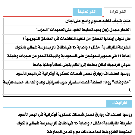
أكثر قراءة
أكثر تعليقاً
طلبٌ بتجنّب تنفيذ هجوم واسع على لبنان
انفجار مجدل زون يعيد تسليط الضوء على تهديدات "الحزب"
هل تتولى إيطاليا التحقق من تنفيذ التفاهمات في المناطق التجريبية؟
الشرطة التايلاندية: مقتل 7 وإصابة 15 في إطلاق نار بمدرسة شمالي بانكوك
إصابة 11 في هجوم للحوثيين على السعودية والمملكة تحذر من هجمات وشيكة
طوني فرنجية: لبنان بحاجة إلى إعلام يتبنى خطاباً وطنيّاً جامعاً
روسيا: استهداف زوارق تحمل شحنات عسكرية أوكرانية في البحر الأسود
"مفاوضات" روما : السلطة غطت استمرار حرب إسرائيل وعدوانها..(د.محمد هزيمة
)
اقرأ أيضاً...
روسيا: استهداف زوارق تحمل شحنات عسكرية أوكرانية في البحر الأسود
الشرطة التايلاندية: مقتل 7 وإصابة 15 في إطلاق نار بمدرسة شمالي بانكوك
الحكومة الفنزويلية تبدأ محادثات مع وفد من المعارضة