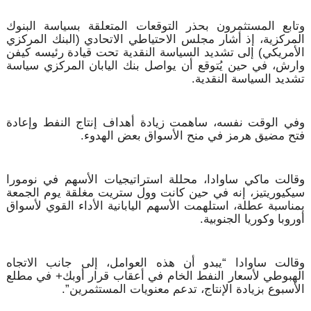
وتابع المستثمرون بحذر التوقعات المتعلقة بسياسة البنوك
المركزية، إذ أشار مجلس الاحتياطي الاتحادي (البنك المركزي
الأمريكي) إلى تشديد السياسة النقدية تحت قيادة رئيسه كيفن
وارش، في حين يُتوقع أن يواصل بنك اليابان المركزي سياسة
تشديد السياسة النقدية.
وفي الوقت نفسه، ساهمت زيادة أهداف إنتاج النفط وإعادة
فتح مضيق هرمز في منح الأسواق بعض الهدوء.
وقالت ماكي ساوادا، محللة استراتيجيات الأسهم في نومورا
سيكيوريتيز، إنه في حين كانت وول ستريت مغلقة يوم الجمعة
بمناسبة عطلة، استلهمت الأسهم اليابانية الأداء القوي لأسواق
أوروبا وكوريا الجنوبية.
وقالت ساوادا “يبدو أن هذه العوامل، إلى جانب الاتجاه
الهبوطي لأسعار النفط الخام في أعقاب قرار أوبك+ في مطلع
الأسبوع بزيادة الإنتاج، تدعم معنويات المستثمرين”.