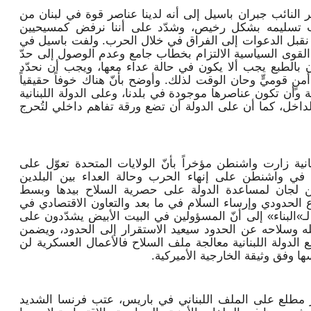
 النائب جبران باسيل إلى أنه لدينا عناصر قوة في لبنان من
جب تسليمه بشكل رخيص، وشدّد على أننا نرفض كمسيحيين
ا نقبل الدعوات إلى الفراق في خلال الحرب. ولفت باسيل في
 القوى السياسية الالتزام بخطاب جامع وعدم الوصول إلى حدّ
نان بالطبع يجب ألا يكون في حالة عداء معها، ويجب أن نحدّد
منٍ قوميٍّ وحان الوقت لذلك. وأوضح بأنّ هناك خوفاً حقيقياً
وأن تكون عناصرها موجودة في بلدنا، وعلى الدولة اللبنانية
لداخل، كما أن على الدولة أن تضع ورقة تفاهم داخلي لتُحرج
ة زارت واشنطن مؤخراً بأنّ الولايات المتحدة تعوّل على
ة في واشنطن على إنهاء الحرب وحالة العداء بين البلدين
ن لجان لمساعدة الدولة على حصرية السلاح بيدها وبسط
 الحدودي وإرساء السلام في ما بعد والتعاون الاقتصادي في
ـ»البناء» إلى أنّ المسؤولين في البيت الأبيض يشدّدون على
له وسلاحه عن الحدود سيعيد الاستقرار إلى الحدود، ويضمن
الدولة اللبنانية معالجة ملف السلاح فالأعمال العسكرية لن
 وفق وثيقة الخارجية الأميركية.
 مطلع على الملف اللبناني في باريس، عتب فرنسا الشديد