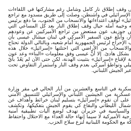
ى وقف إطلاق نار كامل وشامل رغم مشاركتها في اللقاءات
ل الإسرائيلي في واشنطن، وصلت إلى طريق مسدود مع تراجع
يل» لوقف اعتداءاتها والانسحاب من الجنوب، ما دفع برئيس
طه وخيبة أمله حيال وقف إطلاق النار بعد كل المساعي التي
رئيس جوزيف عون ممتعض من تراجع الأميركيين عن وعودهم
، وأبلغ عون السفير الأميركي في لبنان ميشال عيسى بأن
ب الإحراج لرئيس الجمهورية أمام شعبه، وبالتالي الدولة تحتاج
والانسحاب من الأراضي التي احتلتها «إسرائيل» خلال هذه
بشكل هادئ. إلا أنَّ عيسى وفق معلومات «البناء» وعد عون
لإقناع «إسرائيل» بتثبيت الهدنة، لكن حتى الآن لم يَعُدْ بأيّ
لي وتواطؤ أميركي بعدم وقف النار واستمرار التفاوض تحت
بر الجيش اللبناني.
سكرية في التاسع والعشرين من أيار الحالي في مقر وزارة
سكرية من الجيشين اللبناني والإسرائيلي للتنسيق الأمني
 على أن تقوم «إسرائيل» بتسليم لبنان خرائط وأهداف عن
مال الليطاني والبقاع كي يقوم الجيش بتفكيكها، وتكشف
ر والسياسية في حزيران تهدف لوضع آليات تطبيقية أمنية
ية الأميركية لا سيما إنهاء حالة العداء مع الاحتلال واحتفاظ
مع الحكومة اللبنانية لنزع سلاح الحزب.