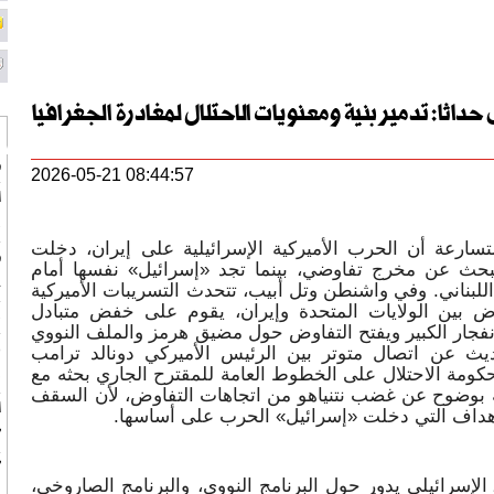
لى حداثا: تدمير بنية ومعنويات الاحتلال لمغادرة الجغرافيا
ط
2026-05-21 08:44:57
ب
سارعة أن الحرب الأميركية الإسرائيلية على إيران، دخلت
ط
تبحث عن مخرج تفاوضي، بينما تجد «إسرائيل» نفسها أمام
ج
للبناني. وفي واشنطن وتل أبيب، تتحدث التسريبات الأميركية
اوض بين الولايات المتحدة وإيران، يقوم على خفض متبادل
ب
نفجار الكبير ويفتح التفاوض حول مضيق هرمز والملف النووي
ر
ديث عن اتصال متوتر بين الرئيس الأميركي دونالد ترامب
حكومة الاحتلال على الخطوط العامة للمقترح الجاري بحثه مع
ف
يلية بوضوح عن غضب نتنياهو من اتجاهات التفاوض، لأن السقف
ا
لأهداف التي دخلت «إسرائيل» الحرب على أساسها.
"
"
لإسرائيلي يدور حول البرنامج النووي، والبرنامج الصاروخي،