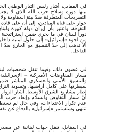
في المقابل، أشار رئيس التيار الوطني الحر
بينها دوره وسلاح حزب الله الذي لا ي
التصريحات المتطرفة ضدّ بيئة المقاومة ول
حوار على قناة الميادين، إلى أن على قادة
التفرقة، واعتبر بأن إيران دولة كبيرة ولب
دوراً للبنان في ما يجري ضمن استراتيجية أ
من لجوء «إسرائيل» إلى حلول أمنية داخلية 
ألا تذهب إلى حدّ التنسيق مع الخارج ضدّ ا
الداخل.
في غضون ذلك، وفيما تنقل شخصيات لبناني
مسار المفاوضات الأميركية – الإسرائيلي
والتنسيق الأمني والعسكري المباشر ضم
سيطرتها على كامل أراضيها، وتسوية النزاع
إطار مشاريع الشرق الأوسط. أشار الزوار ل
أنّ مسار التفاوض والسلام وإبعاد حزب ال
عدم تكرار الاعتداءات، وفي حال لم تستطع 
تنتهي وستستمر «إسرائيل» بالدفاع عن نفسها
في المقابل، تنقل جهات لبنانية عن مصدر