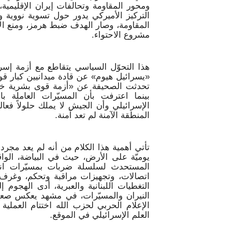
ومحور المقاومة وتحالفات إيران الإقليمية، 
التركيز الأميركي يدور حول تسوية نووية 
المقاومة، وصار الهدف ضبط هرمز، ومنع الا
مشروع الاحتواء.
هذا التحوّل السياسي يتقاطع مع أزمة إسر
«يسرائيل هيوم» عن قادة ميدانيين كبار قول
تحدثت الصحيفة عن «أزمة قوى بشرية خطي
بينما اعترفت بأن المسيّرات العاملة 
الإسرائيلي وأن الجيش لا يملك حلولاً فعال
المنطقة الآمنة لم تعد آمنة.
تأتي أهمية هذا الكلام من أنه لم يعد مج
يوميّة على الأرض، حيث في البياضة، الوا
المستحدث لسلسلة ضربات بمسيّرات ان
اتصالات، وتجهيزات مراقبة وتحكم، وغرف
التغطيات اللبنانية والعبرية، أدى الهج
النيران والمسيّرات، في مشهد يعكس صعوب
الإعلام الحربي لحزب الله اختتام العملي
العلم الإسرائيلي في الموقع.