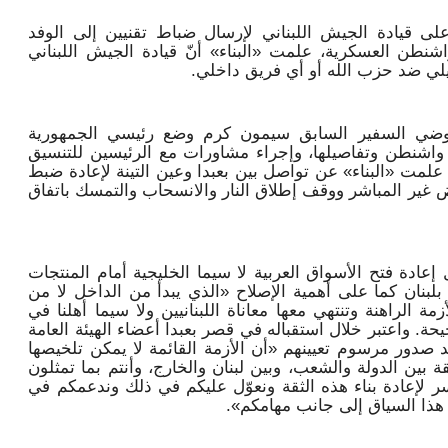
ى قيادة الجيش اللبناني لإرسال ضباط تقنيين إلى الوفد
طن العسكرية، علمت «البناء» أنّ قيادة الجيش اللبناني
لي ضد حزب الله أو أي فريق داخلي.
فاوضي السفير السابق سيمون كرم وضع رئيسي الجمهورية
اشنطن وتفاصيلها، وإجراء مشاورات مع الرئيسين للتنسيق
علمت «البناء» عن تواصل بين بعبدا وعين التينة لإعادة ضبط
غير المباشر ووقف إطلاق النار والانسحاب والتمسك باتفاق
ادة فتح الأسواق العربية لا سيما الخليجية أمام المنتجات
بلبنان كما على أهمية الإصلاح «الذي يبدأ من الداخل لا من
مة الراهنة وتنتهي معها معاناة اللبنانيين ولا سيما أهلنا في
ة. واعتبر خلال استقباله في قصر بعبدا أعضاء الهيئة العامة
 صدور مرسوم تعيينهم «أن الأزمة القائمة لا يمكن تلخيصها
بين الدولة والشعب، وبين لبنان والخارج، وأنتم بما تمثلون
لإعادة بناء هذه الثقة ونعوّل عليكم في ذلك وندعمكم في
 هذا السياق إلى جانب مهامكم».