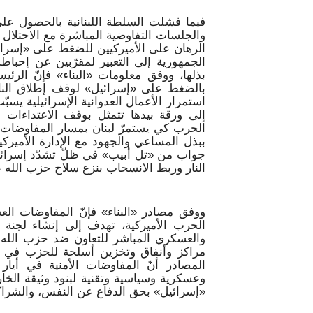
فيما فشلت السلطة اللبنانية بالحصول عل
والجلسات التفاوضية المباشرة مع الاحتلا
الرهان على الأميركيين للضغط على «إسرائ
الجمهورية إلى التعبير لمقرّبين عن إحبا
بذلها، ووفق معلومات «البناء» فإنّ ال
بالضغط على «إسرائيل» لوقف إطلاق النار
استمرار الأعمال العدوانية الإسرائيلية يسبّ
إلى ورقة بيدها تتمثل بوقف الاعتداءات 
الحرب كي يستمرّ لبنان بمسار المفاوضات 
ببذل المساعي والجهود مع الإدارة الأميركية 
جواب من «تل أبيب» في ظلّ تشدّد إسرائي
النار وربط الانسحاب بنزع سلاح حزب الله ع
ووفق مصادر «البناء» فإنّ المفاوضات الع
الحرب الأميركية، تهدف إلى إنشاء لجنة ع
والعسكري المباشر للتعاون ضد حزب الله
مراكز وأنفاق وتخزين أسلحة للحزب في ش
المصادر أنّ المفاوضات الأمنية في أيا
وعسكرية وسياسية وتقنية لبنود وثيقة الخارج
«إسرائيل» بحق الدفاع عن النفس، والشراكة 