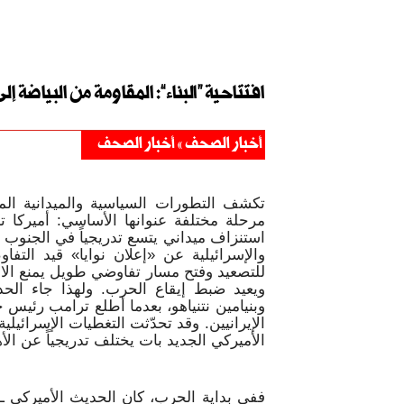
افتتاحية “البناء”: المقاومة من البياضة إ
أخبار الصحف
أخبار الصحف
تكشف التطورات السياسية والميدانية المت
مرحلة مختلفة عنوانها الأساسي: أميركا 
استنزاف ميداني يتسع تدريجياً في الجنوب ا
والإسرائيلية عن «إعلان نوايا» قيد التف
للتصعيد وفتح مسار تفاوضي طويل يمنع الا
ويعيد ضبط إيقاع الحرب. ولهذا جاء الح
وبنيامين نتنياهو، بعدما أطلع ترامب رئيس 
الإيرانيين. وقد تحدّثت التغطيات الإسرائ
الأميركي الجديد بات يختلف تدريجياً عن ا
ففي بداية الحرب، كان الحديث الأميركي ـ ا