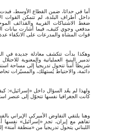
أما في حداثا، ضمن القطاع الأوسط، فبدت ال
داخل أطراف البلدة، لم تتمكن القوات ال
ضغط الاشتباكات القريبة والقذائف المو
مدفعي وجوي كثيف، فيما أشارت بيانات الم
قوات المشاة والمدرعات على الانكفاء عدة
وهكذا بدأت تتكشف معادلة جديدة في الج
تدمير البنية العملياتية والمعنوية للاحتل
شريطاً آمناً تتحول تدريجياً إلى مساحة استن
دائمة، والاحتياط يُستهلك، والمسيّرات تحاص
ولهذا لم يعُد السؤال داخل «إسرائيل»: كيف 
كانت الجغرافيا نفسها تتحوّل إلى عنصر اس
وهنا يلتقي التفاوض الأميركي الإيراني با
تفاهم مع إيران، تجد «إسرائيل» نفسها أ
اللبناني يتحول تدريجياً من «منطقة آمنة» إل