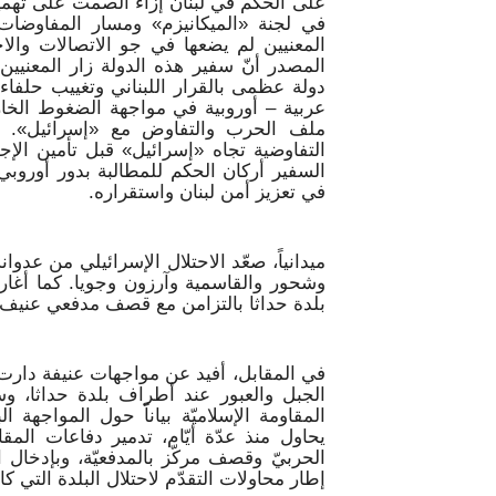
على الحكم في لبنان إزاء الصمت على تهميش
في لجنة «الميكانيزم» ومسار المفاوضات ا
المعنيين لم يضعها في جو الاتصالات و
المصدر أنّ سفير هذه الدولة زار المعنيين 
دولة عظمى بالقرار اللبناني وتغييب حلفا
عربية – أوروبية في مواجهة الضغوط الخار
ملف الحرب والتفاوض مع «إسرائيل». ونص
التفاوضية تجاه «إسرائيل» قبل تأمين الإج
السفير أركان الحكم للمطالبة بدور أوروبي
في تعزيز أمن لبنان واستقراره.
ميدانياً، صعّد الاحتلال الإسرائيلي من عد
وشحور والقاسمية وآرزون وجويا. كما أغار 
بلدة حداثا بالتزامن مع قصف مدفعي عنيف
في المقابل، أفيد عن مواجهات عنيفة دارت 
الجبل والعبور عند أطراف بلدة حداثا، 
المقاومة الإسلاميّة بياناً حول المواجهة ال
يحاول منذ عدّة أيّام، تدمير دفاعات المق
الحربيّ وقصف مركّز بالمدفعيّة، وبإدخال ا
إطار محاولات التقدّم لاحتلال البلدة التي كا