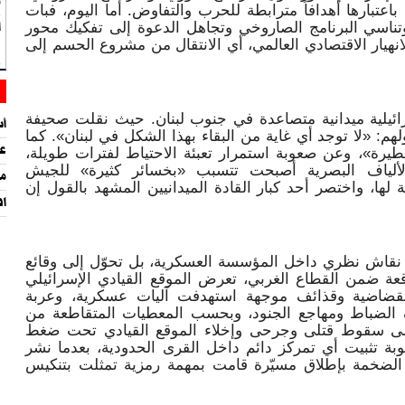
و
باعتبارها أهدافاً مترابطة للحرب والتفاوض. أما اليوم، فبات
وتناسي البرنامج الصاروخي وتجاهل الدعوة إلى تفكيك محور
ا
نهيار الاقتصادي العالمي، أي الانتقال من مشروع الحسم إلى
ف
ائيلية ميدانية متصاعدة في جنوب لبنان. حيث نقلت صحيفة
أس
هم: «لا توجد أي غاية من البقاء بهذا الشكل في لبنان». كما
عن
رة»، وعن صعوبة استمرار تعبئة الاحتياط لفترات طويلة،
بالألياف البصرية أصبحت تتسبب «بخسائر كثيرة» للجيش
ما
ة لها، واختصر أحد كبار القادة الميدانيين المشهد بالقول إن
افت
رد نقاش نظري داخل المؤسسة العسكرية، بل تحوّل إلى وقائع
قعة ضمن القطاع الغربي، تعرض الموقع القيادي الإسرائيلي
قضاضية وقذائف موجهة استهدفت آليات عسكرية، وعربة
 الضباط ومهاجع الجنود، وبحسب المعطيات المتقاطعة من
وم إلى سقوط قتلى وجرحى وإخلاء الموقع القيادي تحت ضغط
ة تثبيت أي تمركز دائم داخل القرى الحدودية، بعدما نشر
ة الضخمة بإطلاق مسيّرة قامت بمهمة رمزية تمثلت بتنكيس