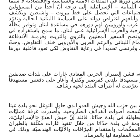
 دورها في الملفات الأمنية والسياسية والاقتصادية لا سيما
للبنانية – الإسرائيلية إلى درجة أنّ أحداً من المسؤولين
الاجتماعات التي تحصل على خط بيروت – واشنطن. ويكشف
وأبلغهم اعتراض دولته على السياسة اللبنانية الحالية وتفرّد
ء عرب وأوروبيين لهم دورهم في مساعدة لبنان وتوفير مظلّة
جية والحرب الإسرائيلية على لبنان، ما سمح باستفراده في
ح السفير المعنيين بالتروي والتريث وفرملة الاندفاعة
ماع اللبناني والدعم العربي والأوروبي خلف التفاوض. وحثّ
 وفرنسي تحديداً في رعاية التفاوض لكي تعود فاعلية دورها
وانه، فشن الطيران الحربي المعادي غارات على بلدات صديقين
مستهدفاً بلدتي كفرصير وكفرا، وأغار على دفعتين مستهدفاً
 تعرّضت له أطراف البلدة لجهة رشاف.
بين حزب الله وجيش العدو الذي حاول التوغل نحو بلدة عيتا
وسُمعت أصوات القذائف الصاروخية. وأصدرت غرفة عمليّات
بطوليّة في بلدة حدّاثا، قائلة إنّ ‏جيش العدوّ «الإسرائيليّ»،
اومة في بلدة حدّاثا من خلال تنفيذ غارات مكثّفة بالطيران
لمفخّخات واستقدام الجرّافات والآليّات الهندسيّة، وذلك في
نت المقاومة لها بالمرصاد.