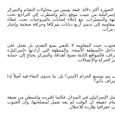
صورة أكثر دلالة. فبعد يومين من محاولات التقدّم والتمركز
إسرائيلية من تثبيت موقع دائم واضطرت إلى التراجع تحت
جهة والمسيّرات، مع إجلاء إصابات بالمروحيات تحت غطاء
قاومة إلى تدمير أربع دبابات ميركافا وجرافة ضخمة وإجبار
 مرات.
نوب، حيث المقاومة لا تكتفي بمنع التقدم، بل تعمل على
ال داخل «المنطقة الآمنة». والمنطقة التي أرادتها «إسرائيل»
زاف، فالمواقع الثابتة تصبح أهدافاً، والتمركز يحتاج إلى حماية
ر الحركة والاتصالات.
يتم توسيع الحزام الأمني؟ بل: ما جدوى البقاء فيه أصلاً إذا
تنزاف دائم؟
لفشل الإسرائيلي في الميدان. فكلما اقتربت واشنطن من صيغة
مام حقيقة أن الوقت لم يعد يعمل لمصلحتها، وأن الجنوب
ى جغرافيا طاردة للاحتلال.