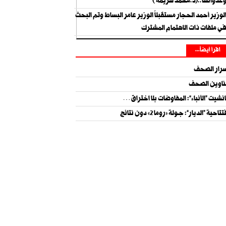
عدوانها..(د.محمد هزيمة )
لوزير أحمد الحجار مستقبلاً الوزير عامر البساط وتم البحث
ي ملفات ذات الاهتمام المشترك
اقرأ أيضاً...
رار الصحف
اوين الصحف
نشيت “الأنباء”: المفاوضات بلا اختراق…
تاحية “الديار”: جــولة «روما 2» دون نتائج