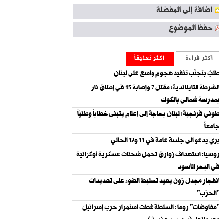
اضافة إلى المفضلة
حفظ الموضوع
أكثر قراءة
أكثر تعليقاً
لبٌ بتجنّب تنفيذ هجوم واسع على لبنان
الشرطة التايلاندية: مقتل 7 وإصابة 15 في إطلاق نار
مدرسة شمالي بانكوك
وني فرنجية: لبنان بحاجة إلى إعلام يتبنى خطاباً وطنيّاً
امعاً
ري يدعو الى جلسة عامة في 11 و12 الحالي
وسيا: استهداف زوارق تحمل شحنات عسكرية أوكرانية
ي البحر الأسود
نفجار مجدل زون يعيد تسليط الضوء على تهديدات
الحزب"
مفاوضات" روما : السلطة غطت استمرار حرب إسرائيل