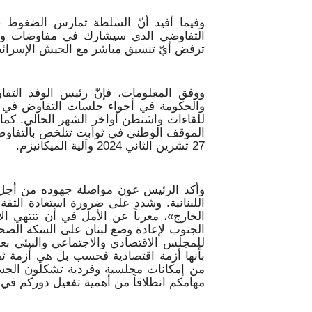
وفيما أفيد أنّ السلطة تمارس الضغوط عل
التفاوضي الذي سيشارك في مفاوضات واشن
ترفض أيّ تنسيق مباشر مع الجيش الإسرائي
ووفق المعلومات، فإنّ رئيس الوفد الت
والحكومة في أجواء جلسات التفاوض في و
للقاءات واشنطن أواخر الشهر الحالي. كما 
الموقف الوطني في ثوابت تتلخص بالتفاوض 
27 تشرين الثاني 2024 وآلية الميكانيزم.
وأكد الرئيس عون مواصلة جهوده من أجل إع
اللبنانية. وشدد على ضرورة استعادة الثقة 
الخارج»، معرباً عن الأمل في أن تنتهي الأز
الجنوب لإعادة وضع لبنان على السكة الصحيح
للمجلس الاقتصادي والاجتماعي والبيئي بعد
بأنها أزمة اقتصادية فحسب بل هي أزمة ثقة 
من إمكانات مجلسية وفردية تشكلون الجسر 
مهامكم انطلاقاً من أهمية تفعيل دوركم في