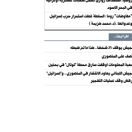
وسيا: استهداف زوارق تحمل شحنات عسكرية أوكرانية
ي البحر الأسود
مفاوضات" روما : السلطة غطت استمرار حرب إسرائيل
عدوانها..(د.محمد هزيمة )
اقرأ أيضاً...
ش يوقف 25 شخصًا.. هذا ما تمّ ضبطه
ف على المنصوري
بة المعلومات أوقفت سارق محطة “توتال” في بحنين
جيش اللبناني يعاود الانتشار في المنصوري.. و”إسرائيل”
فض وقف عمليات التفجير