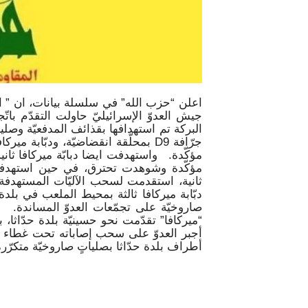
جيش العدوّ الإسرائيليّ حاولت التقدّم باتّ
البركة تم استهدافها بقذائف المدفعيّة و
جرّافة D9 بمحلّقة انقضاضيّة، ودبّاب
مؤكّدة. واستهدفت ايضا دبابّة ميركافا ثاني
مؤكّدة وشوهدت تحترق، في حين استهدفوا 
ثانية، استقدمت لسحب الآليّات المستهدفة،
دبّابة ميركافا ثالثة بمحيط الملعب في بلدة
صاروخيّة على تجمّعات العدوّ المساندة. كم
“ميركافا” تقدّمت نحو حسينيّة بلدة حدّاثا،
أطراف بلدة حدّاثا بصلياتٍ صاروخيّة مت