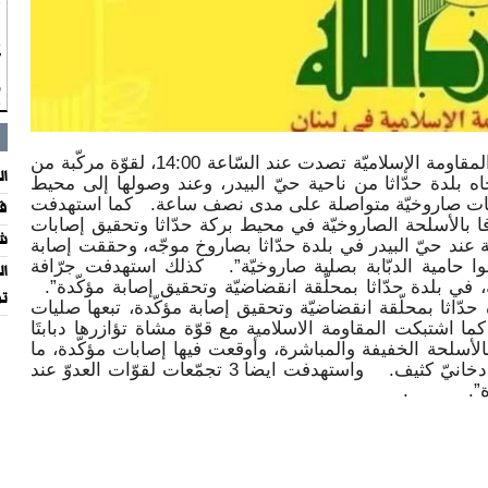
ر
ف
"
و
اعلن “حزب الله” في سلسلة بيانات، ان ” المقاومة الإسلاميّة تصدت عند السّاعة 14:00، لقوّة مركّبة من
الجي
جاه بلدة حدّاثا من ناحية حيّ البيدر، وعند وصولها إلى محيط
صليات صاروخيّة متواصلة على مدى نصف ساعة. كما استهدفت
قص
ة ميركافا بالأسلحة الصاروخيّة في محيط بركة حدّاثا وتحقيق إصابات
شع
ة عند حيّ البيدر في بلدة حدّاثا بصاروخ موجّه، وحققت إصابة
حامية الدبّابة بصلية صاروخيّة”. كذلك استهدفت جرّافة
ال
 في بلدة حدّاثا بمحلّقة انقضاضيّة وتحقيق إصابة مؤكّدة”.
تر
 حدّاثا بمحلّقة انقضاضيّة وتحقيق إصابة مؤكّدة، تبعها صليات
ا اشتبكت المقاومة الاسلامية مع قوّة مشاة تؤازرها دبابتَا
 بالأسلحة الخفيفة والمباشرة، وأوقعت فيها إصابات مؤكّدة، ما
أجبر العدوّ على سحب إصاباته تحت غطاء دخانيّ كثيف. واستهدفت ايضا 3 تجمّعات لقوّات العدوّ عند
كرّرة”. .