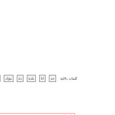
كلمات دلالية:
حد
اثا
بلدة
دة
مؤك