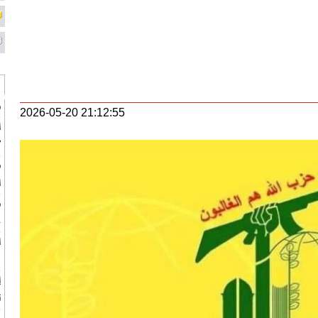
ط
2026-05-20 21:12:55
ا
"
ه
ا
ط
ج
ب
ت