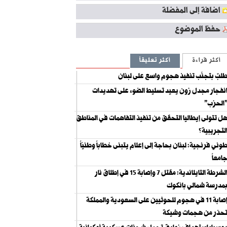
اضافة إلى المفضلة
حفظ الموضوع
أكثر قراءة
أكثر تعليقاً
لبٌ بتجنّب تنفيذ هجوم واسع على لبنان
نفجار مجدل زون يعيد تسليط الضوء على تهديدات
الحزب"
ل تتولى إيطاليا التحقق من تنفيذ التفاهمات في المناطق
لتجريبية؟
وني فرنجية: لبنان بحاجة إلى إعلام يتبنى خطاباً وطنيّاً
امعاً
الشرطة التايلاندية: مقتل 7 وإصابة 15 في إطلاق نار
مدرسة شمالي بانكوك
إصابة 11 في هجوم للحوثيين على السعودية والمملكة
حذر من هجمات وشيكة