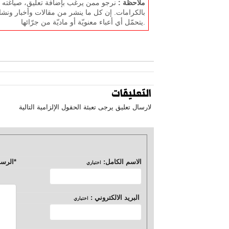
ملاحظة :
نرجو ممن يرغب بإضافة تعليق، صياغته بل
بالكرامات. إن كل ما ينشر من مقالات وأخبار ونشا
يتحمّل أي أعباء معنويّة أو ماديّة من جرّائها.
التعليقات
لارسال تعليق يرجى تعبئة الحقول الإلزامية التالية
الاسم الكامل:
*
الرسا
اختياري
البريد الالكتروني :
اختياري