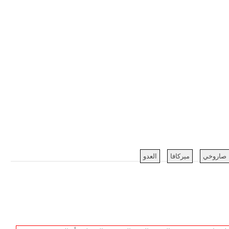
صاروخي
ميركافا
العدو