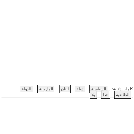
كلمات دلالية:
السياسية
دولة
لبنان
المارونية
الدولة
الطائفية
هذا
بلا