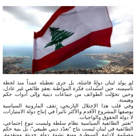
لم يولد لبنان دولةً فاشلة، بل جرى تعطيله عمداً منذ لحظة
تأسيسه، حين استُبدلت فكرة المواطنة بعقدٍ طائفي غير عادل،
وحين تحوّلت الطوائف من جماعات دينية وإلى أدوات حكم
وهيمنة.
وفي قلب هذا الإختلال التاريخي، تقف المارونية السياسية
بوصفها المشروع الأقدم والأكثر تأثيراً في إنتاج دولة الامتيازات،
لا دولة الحقوق والواجبات.
*تعتبر الطائفية السياسية نظام سلطة وليست تنوع إجتماعي،
الطائفية في لبنان ليست نتاج “تعدّد ديني طبيعي”، بل بنية حكم
مصمّمة لإدامة السيطرة ومنع نشوء دولة حديثة ومتقدمة.