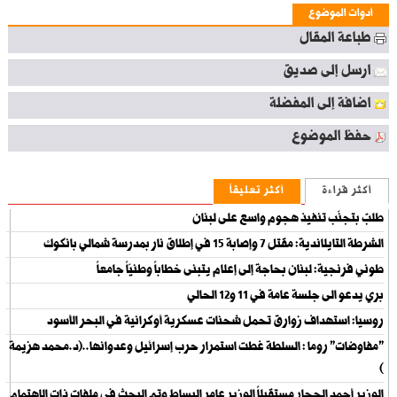
أدوات الموضوع
طباعة المقال
ارسل إلى صديق
اضافة إلى المفضلة
حفظ الموضوع
أكثر قراءة
أكثر تعليقاً
طلبٌ بتجنّب تنفيذ هجوم واسع على لبنان
الشرطة التايلاندية: مقتل 7 وإصابة 15 في إطلاق نار بمدرسة شمالي بانكوك
طوني فرنجية: لبنان بحاجة إلى إعلام يتبنى خطاباً وطنيّاً جامعاً
بري يدعو الى جلسة عامة في 11 و12 الحالي
روسيا: استهداف زوارق تحمل شحنات عسكرية أوكرانية في البحر الأسود
"مفاوضات" روما : السلطة غطت استمرار حرب إسرائيل وعدوانها..(د.محمد هزيمة
)
الوزير أحمد الحجار مستقبلاً الوزير عامر البساط وتم البحث في ملفات ذات الاهتمام