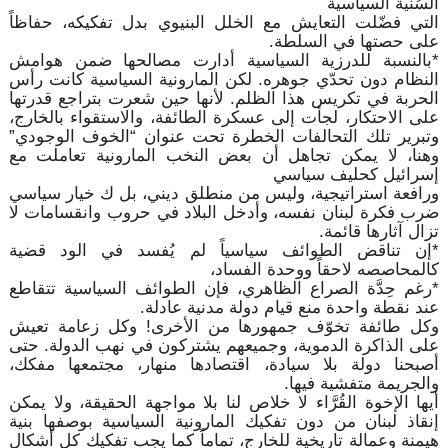
السُنّية السياسية
التي فضّلت التعايش مع الخلل البنيوي بدل تفكيكه، حفاظاً
على حصتها في السلطة.
*بالنسبة للدرزية السياسية أدارت مصالحها ضمن هوامش
النظام دون تحدّي جوهره. لكن المارونية السياسية كانت رأس
الحربة في تكريس هذا الظلم. لأنها حين شعرت بتراجع قدرتها
على الاحتكار، لجأت إلى عسكرة الطائفة، والاستقواء بالخارج،
وتبرير تلك التحالفات الخطرة تحت عنوان “الخوف الوجودي”
وهنا، لا يمكن تجاهل أن بعض النخب المارونية تعاملت مع
إسرائيل كحليف سياسي
ورافعة استراتيجية، وليس من منطلق ديني، بل ك خيار سياسي
ضرب فكرة لبنان نفسه، وأدخل البلاد في حروب وانقسامات لا
تزال آثارها قائمة.
*إن تناقض الطوائف سياسياً لم يُفسد في الود قضية
كالمحاصصه لاحقاً ووحدة الفساد،
*رغم حِدَّة الصراع الظاهري، فإن الطوائف السياسية تتقاطع
عند نقطة واحدة منع قيام دولة مدنية عادلة.
وكل طائفة تخوّف جمهورها من الأخرى! وكل زعامة تعيش
على الذاكرة الدموية، وجميعهم يشتركون في نهب الدولة. حتى
أصبحنا دولة بلا سيادة، اقتصادها منهار، مجتمعها مفكك،
والجريمة متفشية فيها.
أيها الإخوة القُرَّاء لا خلاص لنا بلا مواجهة الحقيقة، ولا يمكن
إنقاذ لبنان من دون تفكيك المارونية السياسية بوصفها بنية
هيمنة وعمالة تاريخية للخارج، تماماً كما يجب تفكيك كل أشكال