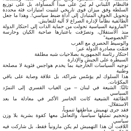
فالنظام اللبناني لم يُبنَ على مبدأ المساواة، بل على توزيع
السلطة وفق ميزان قوى تاريخي لتثبيت امتيازات فئة محددة
وتحويل الخوف المتبادل إلى أداة ضبط سياسي!. وهذا ما جعل
الطائفية نظاماً لإدارة الصراع لا آلية للتعايش.
*المارونية السياسية تحولت من حماية الذات إلى احتكار الدولة
منذ الاستقلال، وتصرّفت باعتبارها صاحبة الكيان وحارسة
“الخصوصية”
والوسيط الحصري مع الغرب
فتمّت مصادرة الدولة عبر:
احتكار رئاسة الجمهورية بصلاحيات شبه مطلقة
السيطرة على الجيش والإدارة
توجيه السياسات الخارجية بما يخدم هواجس فئوية لا مصلحة
وطنية
هذا السلوك لم يؤسّس شراكة، بل علاقة وصاية على باقي
المكوّنات.
ثالثًا: الشيعة في لبنان – من الغياب القسري إلى التمرّد
السياسي
الطائفة الشيعية كانت الخاسر الأكبر في معادلة ما بعد
الاستقلال.
فقد جرى تهميش مناطقها تنموياً،
وتحجيم تمثيلها سياسياً، والتعامل معها كقوة بشرية بلا وزن
سياسي
اللافت أن هذا التهميش لم يكن مارونياً فقط، بل شاركت فيه