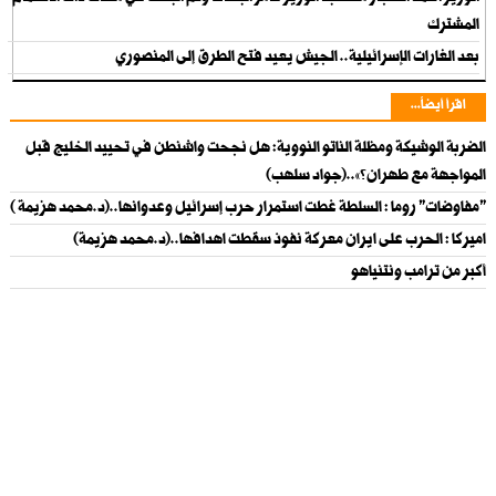
المشترك
بعد الغارات الإسرائيلية.. الجيش يعيد فتح الطرق إلى المنصوري
اقرأ أيضاً...
الضربة الوشيكة ومظلة الناتو النووية: هل نجحت واشنطن في تحييد الخليج قبل
المواجهة مع طهران؟»..(جواد سلهب)
"مفاوضات" روما : السلطة غطت استمرار حرب إسرائيل وعدوانها..(د.محمد هزيمة )
اميركا : الحرب على ايران معركة نفوذ سقطت اهدافها..(د.محمد هزيمة)
أكبر من ترامب ونتنياهو