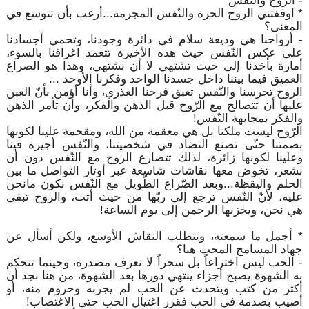
- الروح والنّفس
* اوقفتني الروح الحرة والنّفس المجرمة...أرغب بأن تتوسع في
المعنى؟
- أرواحنا هي وديعة سلام في دائرة وجودنا، وتحمي أجسادنا
على عكس النّفس حيث هذه الأخيرة تتعمد اغراقنا بالسوء،
أمارة بأخذنا إلى حيث تشتهي لا أن نشتهي، وهذا هو الصراع
العميق فيما بيننا داخل جسدنا الواحد وفكرنا الأوحد ...
الروح تحرسنا والنّفس تعيق فرحنا العذري، وأنا أؤمن بأنّ العين
عليها أن تتصالح مع الرّوح قبل الذهن والفكر، وأن تأمر الذهن
والفكر بمجابهة النّفس!
الرّوح ليست ملكنا بل هي معقمة من الله، ومقحمة علينا لكونها
بصمتنا حتّى تصنع التضاد في شخصيتنا، والنّفس أجيرة فينا
وعلينا لكونها زائرة، لذلك تتصارع الروح مع النّفس دون أن
نشعر، تخوض معها نقاشات شاسعة عبر أوتار التواصل ما بين
الحلم واليقظة...وبعد الصّراع الطّويل مع النّفس نكون مانحن
عليه، لأنّ النّفس ترجع إلى ربّها من حيث أتت، والروح تبقى
هي نحن، ويخزنها الرحمن إلى يوم الساعة!
* أجمل ما سمعته، ويتطلب النقاش الأوسع، ولكن أسأل عن
جهاد المسامح المحب هنا؟
- الحب ليس اختراعاً بل سحراً لا نعرف مصدره، وحينما تتحكم
به الشهوة يصبح أجزاء ينتهي دورها بعد الشهوة، من هنا نجد أن
أكثر من كتب ويتحدث عن الحب لم يجربه وحروم منه، أو
أصيب بصدمة في الحب فقرر اغتيال الحب حتى الاغتصاب!