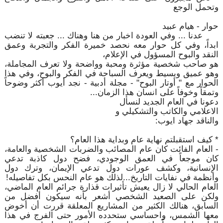
وتحمل الوجع
حوار - هيام عبيد
عدنا ... وفي العودة اخبار من هنا وهناك ... جعبته لا تنضب
ابداً، وفي كل حوار معه نحصد خميرة الفكر والتجربة وعمق
النقد والبوح المسؤول في الإعلام،
هو صاحب شخصية مؤثرة ومحبة وواضحة ولا تعرف المجاملة،
وهو عميق وبسيط ويعرف السباحة في الفكر والبوح، وفي هذا
الحوار مع " أوتار البوح" - مجلة أدبية - نجد أيوب أكثر وضوحاً
وتمقاً وخوفاً على انسان هذا الزمان...
دعونا في العام الجديد لنسأل
الاعلامي والكاتب والتشكيلي و
والناقد جهاد ايوب:
* كيف استقبلتم نهاية عام وبداية هذا العام؟
- العام الفائت كان عام المصائب والضربات الشخصية والعامة،
كان موجعاً في العمق الوجودي، فضح دول كاذبة تدعي
الإنسانية، وكشف عورات دول تدعي الإيمان، وترك دول
وأنظمة في نفايات التاريخ...لذلك هو عام النحس بكل تفاصيله!
العام الحالي لا زال يعيش تأثيرات قذارة جرائم العام الماضي،
ولكن على الصعيد الشخصي أشعر بأنه سيكون أفضل من
السابق، هنالك الكثير من المشاريع المعلقة قررت أن أخوض
معها الشمس، واحساسي ستحدده الأمور حتى الفرج في هذا