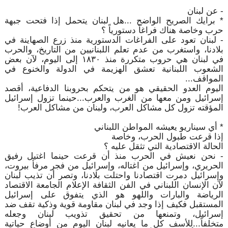
- عن لبنان
* برايك الصريح الواضح ...هل لبنان يتحمل إذا فتحت جبهة
حرب وخاصة هناك فراغاً دستورياً ؟
- لبنان تعود على الفراغات الدستورية منذ زرع الصهاينة في
بلادنا، واستغرب من عدم تعلم اللبنانيين من التاريخ، والحرب
في لبنان هي حروب متكررة منذ ١٨٣٠ إلى اليوم، لآن بعض
الشعوب اللبنانية تعشق الهزيمة في الدولة والخنوع في
المواقف...
اليوم العدو الحقيقي هو من يتحكم بحروبنا الدفاعية، أقصد
إسرائيل ومن معها من الغرب والعرب...حينما تزول إسرائيل
المؤقته تزول كل مشاكل العرب، ولبنان من مشاكل العرب!
* أي سيناريو يعيشه المواطن اللبناني
إذا قرعت طبول الحرب، وخاصة
الحالة الاقتصادية التي تثقل عليه ؟
- نحن نعيش في الحرب منذ أن قرعت حينما اغتيل رفيق
الحريري، وإسرائيل من اغتاله، وإسرائيل من فجر مرفأ بيروت،
وإسرائيل دمرت اقتصادنا واحتلت بلادنا، وتصر أن تذيب لبنان
لآن الإنسان اللبناني في الفن الثقافة الإعلام الجامعة الاقتصاد
الرياضة والبارات واللهو هو الذي يتفوق على إسرائيل
المستقبل فكيف إذا وجد في لبنان مقاومة قوية وذكية تقف ضد
إسرائيل، وتمنعها من تحقيق تذويب لبنان وجعله
متخلفاً...للأسف كل ما يعانيه لبنان اليوم من أوضاع حياتية