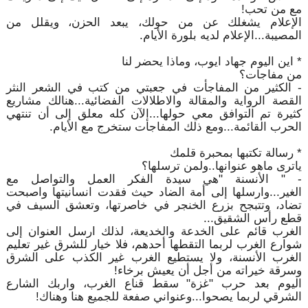
مع من تحب!
الإعلام يشغلك عن من حولك، يبعد الحزن، ويقلل من
المصيبة...الإعلام لديه بلورة الأيام.
* اين اليوم جهاد ايوب، وماذا يحضر لنا
من مفاجات؟
- الكثير من المفاجأت في جعبتي من كتب في الشعر النثر
القصة الرواية والمقالة والاطلالات الفضائية...هنالك مشاريع
كثيرة تم التوافق معي حولها...الآن كله معلق إلى أن تنتهي
الحرب القائمة...ومع ذلك المفاجأت ستخرج مع الأيام.
* رسالة تكتبها بمحبرة قلمك
ياترى ماهو عنوانها..ولمن ترسلها؟
- " الأنسنة "هي سيدة الفكر العمل والتواصل مع
الغير...وارسلها إلى أمة الضاد حيث فقدت انسانيتها واصبحت
تضاد، وتتبجح بزرع الخنجر في خاصرتها، وتعشق السيف في
قطع رأس الشقيق...
الغرب قائم على الخدعة والخديعة، لذلك ارسل العنوان إلى
شوارع الغرب لربما التقطها أحدهم، فلا خيار للشرق غير تعليم
الغرب الأنسنة، ولا يستطيع الغرب غير الكذب على الشرق
وسرقة خيراته من أجل أن يعيش برخاء!
اليوم بعد حرب "غزة" سقط قناع الغرب، واربك الشارع
الشرقي لربما يصحوا...وعنواني صفعة للجميع هنا وهناك!