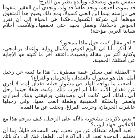
تتنفس بعمق وتضحك، ووالده يطير من الفرح!
قد يموت أحدهم، ونجد طفلاً قد ولد، وتجدي ابن الفقير متفوقاً
في دراسته بينما ابن الغني كسولاً، ومع ذلك يصبح هذا المتفوق
موظفاً في شركة الكسول...هكذا هي الحياة إلى أن نقرر
الخوض بأحلامنا، ونعمل بجهد حتى نحققها...وللأسف أحلام
شبابنا العربي مؤجلة!
* اخر مقال كتبته حول ماذا يتمحور؟
- لا أذكر...أنا في اليوم اغوص بإكمال رواية، وإعداد برنامجي،
وكتابة أكثر من مقالة وقصيدة...اعتقد آخر ما كتبته هو الإجابة
عن أسئلتك الجميلة.
* "الطفلة امي تسكن غيمة ممطرة ..." هذا ما كتبته عن رحيل
أمك، هل هو شعورك بالفقدان والحرمان والفراغ؟
- أصعب ما يواجه الولد في مشوار حياته فقدان أمه، لا أدري
عن فقدان الأب، فأنا لم اجرب ذلك، وكنت طفلاً حينما رحل
أبي...لذلك أمي كانت ابي وصديقتي ورفيقتي وبنك أسراري
ولعبتي والملكة الحقيقية وطفلة العب معها، وفي رحيلها
عاشرت الحرمان، وجربت الفراغ، وبحثت عن ما افقده!
* يعني ذكريات مشحونة بالألم على الرحيل، كيف يترجم هذا مع
الاعلامي جهاد ايوب؟
- لعبة الحياة تشغلك عن من تحب، تبعد المسافة قليلاً، وما أن
تختلس الوحدة تعود إلى الذاكرة إلى الطفل فيك إلى ذكرياتك