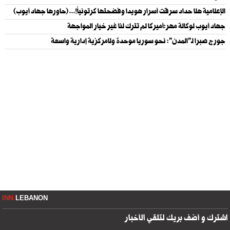
الإعلامية هلا حداد سرقت أسرار هويدا وفضحتها كرتونياً!... (حاورها جهاد أيوب)
جهاد أيوب لوكالة مهر:أميركا لم تترك لنا غير خيار المواجهة
جورج صبرا لـ"المدن": نحو سوريا موحدة ولامركزية إدارية واسعة
INN
LEBANON
اشترك و أضف بريك لتلقي الأخبار