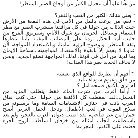
من هنا علينا أن نتحمل الكثير من أوجاع الصبر المنتظر!
* يعني هنالك الكثير من التعب والفقر؟
- نعم، من يرغب بالنيل من الأمل في هذه البقعة من الأرض
حيث الذئاب من حولنا في كل مرافقنا سيشرب الصبر مع مطر
السماء، وسيأكل الحرمان مع شوك الأيام، وسيرتوي الفرج من
حليب أمه الحلال...ردنا على المصائب المقبلة بأننا ننتظرها
بثقة المنتظر وبوضوح الرؤية أمامنا، وبالاستعداد للمواجة، لآن
عدونا لا يفهم إلا بالقوة والاستعداد لمواجهته...سلاحنا الإيمان
بما لدينا من أمل في قوتنا، لذلك المواجهة تصنع الجديد، ونحن
لا نخاف الجديد بغير هذا العذاب!
* أفهم أن نظرتك للواقع الذي نعيشه
من قلق وغيوم سوداء تتلبد
ام ترى بالافق فسحة امل ؟
- أراها أقرب من شرب الماء، فقط يتطلب المزيد من
التحمل...لقد سقطت كل الأقنعة من حولنا، حتى كتب نفاق
الغرب بانت في خنازير الابتسامات السامة وما يرسلونه من
سلاح الموت في لعب الأطفال، ودجل الجمل العربي أصبح
حماراً من غير صاحب، لقد اصيب ديوان العرب بالعجز، ولم يعد
باستطاعته انجاب أمثاله من خرفان السلطة، الروح الحرة
قضت على النّفس المجرمة!