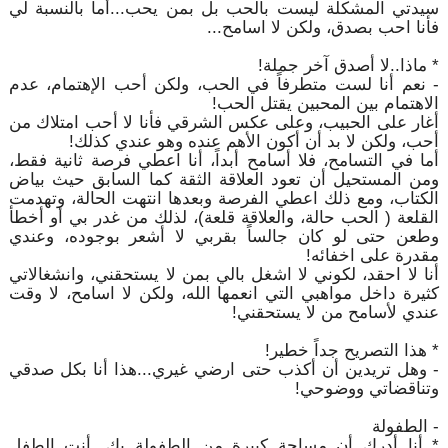
سيدتي المشكلة ليست بالحب بل بمن يحب...أما بالنسبة لي
فأنا احب بصدق، ولكن لا اسامح...
* ماذا..لا أصدق آخر جملة!
- نعم أنا لست متطرفاً في الحب، ولكن أحب الإهتمام، عدم
الاهتمام بين المحبين يقتل الحب!
أغار على الحبيب، وعلى عكس الشرقي فأنا لا أحب امتلاك من
أحب، ولكن لا بد أن أكون الأهم عنده وهو عندي كذلك!
أما في التسامح، فلا أسامح أبداً، أنا اعطي فرصة ثانية فقط،
ومن المستحيل أن تعود العلاقة الثقة كما السابق حيث بياض
الكتاب، ومع ذلك اعطي الفرصة وبعدها انتهت الحالة، وتهدمت
القلعة ( الحب حالة، والعلاقة قلعة)، لذلك من غدر بي أو أخطأ
وطعن حتى لو كان جالساً بقربي لا أشعر بوجوده، وعندي
مقدرة على اخفائه!
أنا لا احقد، لكوني لا اشغل بالي بمن لا يستحقني، وانشغالاتي
كثيرة داخل مواهبي التي انعمها الله، ولكن لا اسامح، لا وقت
عندي لأسامح من لا يستحقني!
* هذا التصريح جداً خطير!
- وهل تريدين أن أكذب حتى ارضي غيري...هذا أنا بكل صدقي
وتناقضاتي ووضوحي!
- الطفولة
* أنا أدرك أن مساحة كبيرة من الطفولة بك...أنت الطفل