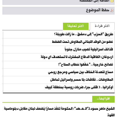
اضافة إلى المفضلة
حفظ الموضوع
أكثر قراءة
أكثر تعليقاً
طريق "الحزب" إلى دمشق.. ما زالت طويلة؟
عضو من الوفد اللبناني المفاوِض تحت الضغط
قذائف اسرائيلية تصيب منازل جنوباً
أردوغان: اتفاقية الدفاع المشترك لا تستهدف اي دولة
نصائح خارجية.. "خفّفوا خطاب السلاح"!
مساعٍ لتهدئة الخلاف بين سياسي ومرجع روحي
المفاوضات.. نقاشات بلا حسم وإسرائيل تماطل
أوكرانيا.. 3 قتلى جراء ضربات روسية بمنطقة كييف
اقرأ أيضاً...
الشيخ ماهر حمود لـ"الـ.ـعـ.ـهد": الحكومة تنفّذ مسارًا يُضعف لبنان مقابل دبلوماسية
القوة