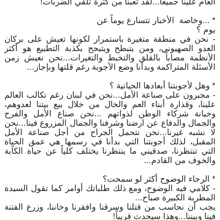
العام علينا جميعاً...لقد تعبنا من كثرة تلقي الضربات!
* ...وخاصة الأخبار تتسارع يوماً عن
يوم ؟
- نحن في منطقة متغيرة باستمرار لكونها تعيش على بركان
العدو الصهيوني، ومن يتبطح ويتبجح بكذبة التطبيع هو أكثر
الأنظمة مصاباً بالقلق والتخبط والتغيرات...نحن نعيش زمن
الأسئلة المتراكمة وبدأنا وضع الأجوبة رغم قلتها وبإجاز...
* وهل لأجوبتنا أبعادها الحياتية ؟
- مجبرون على صناعة الأمل...نحن في لبنان رغم تكالب العالم
علينا، وقذارة أبناء العم والخال من خلال بيع بيتنا لعدوهم،
وخيانة شركاء الوطن لذواتهم ...نحن صناع الأمل والفرح
والجمال والدفاع عن ارضنا وشرفنا والجمال المزروع فينا...نحن
لا نشبه غيرنا...نحن نتحمل الجراح من أجل صناعة الأمل
المقبل، لذلك أجوبتنا التي بدأنا في رسمها هي عمق الحياة
التي تنتظرنا، صدقيني ما ينتظرنا يختلف كلياً عن حياة الكآبة
والخوف من القادم...
* الرجاء الوضوح أكثر لو سمحت؟
- كلامي فيه الوضوح، ومع ذلك طلباتك أوامر كما تقول السيدة
المطربة الكبيرة صباح...
يجب أن نحاسب من قتلنا وسرقنا وافقرنا وخاننا، وزرع الفتنة
فينا وبيننا...وهذا سيحدث قريباً!