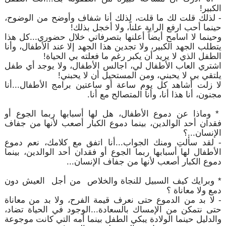
الكبير!
- لذلك قلت لك ما قلت، لذلك أنا شفاف وأوضح من الوضوح،
حينما أحب ارفع الراية علناً، ولا أخجل بذلك!
وحينما لا اسامح أيضاً أعلنها بتصرفاتي خلال حضوري...كل هذا
يتطلب الجهد الكبير، ولا تجدين هذا الجهد إلا عند الأطفال، وأنا
الطفل الذي لا يريد أن يكبر رغم ما فعلته بي الحياة!
اشتري العاب الأطفال لي، اجالس الأطفال، ولا يوجد أي طفل
يلتقي بي لا يحبني، ومن المستحيل أن لا يحبني!
لا زلت أشاهد كل يوم ساعة أو ساعتين برامج الأطفال...أنا
مجنون، أنا هذا أنا، وأنا المتصالح مع أنا.
* وماذا عن دموع الأطفال، هل لها أسبابها ربما الجوع أو
فقدان أحد الوالدين، بينما دموع الكبار أصعب لأنها من جفاف
الإنسان...؟
- لقد سألتِ ومنك الجواب...أنا اتفق مع كلامك، نعم دموع
الأطفال لها أسبابها ربما الجوع أو فقدان أحد الوالدين، بينما
دموع الكبار أصعب لأنها من جفاف الإنسان...
* وبرايك كيف السبيل للنجاة والخلاص من أجل العيش دون
دمع ولا معاناة ؟
- لا بد من الدموع حتى نعرف قيمة الفرح، ولا بد من معاناة
حتى نتمكن من الإمساك بالسعادة...الوجود في الحياة تضاد،
والدليل حينما الولادة يبكي الطفل بينما أمه التي كانت موجوعة