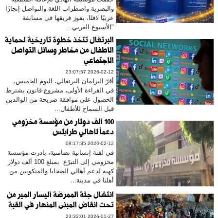
والبصرية واضطراب اللغة والتواصل إنجازًا
عربيًا لافتًا، بفوز فريقها في مسابقة
"الأسبوع العربي...
البرتغال تتخذ خطوة تاريخية لحماية
الأطفال من مخاطر وسائل التواصل
الاجتماعي
2026-02-12 23:07:57
أقرّ البرلمان البرتغالي، اليوم الخميس،
في القراءة الأولى، مشروع قانون يشترط
الحصول على موافقة صريحة من الوالدين
قبل السماح للأطفال...
100 ألف دولار من مؤسسة مخزومي
دعماً لأهالي طرابلس
2026-02-12 09:17:35
في لفتة إنسانية تضامنية، بادرت مؤسسة
مخزومي إلى التبرّع بمبلغ 100 ألف دولار
كهبة لدعم أهالي الضحايا والمنكوبين من
أهلنا في مدينة...
انتشال جثة الممرضة أليسار المير من
تحت انقاض المبنى المنهار في القبة
2026-01-27 23:32:01