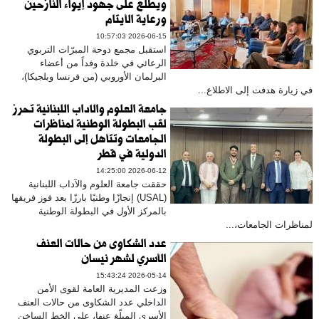
ويطّلع على جهود إيواء النازحين
ورعاية الأيتام
2026-06-15 10:57:03
​استقبل مجمع دوحة المبرّات التربوي
الرعائي في خلدة وفداً من أعضاء
البرلمان الأوروبي (من فرنسا وبلجيكا)،
في زيارة هدفت إلى الاطلاع...
جامعة العلوم والآداب اللبنانية تحرز
لقب البطولة الوطنية لمناظرات
الجامعات وتتأهل إلى البطولة
الدولية في قطر
2026-06-12 14:25:00
حققت جامعة العلوم والآداب اللبنانية
(USAL) إنجازًا وطنيًا بارزًا بعد فوز فريقها
بالمركز الأول في البطولة الوطنية
لمناظرات الجامعات،...
عدد الشكاوى من حالات العنف
الأسري لشهر نيسان
2026-05-14 15:43:24
وزعت المديرية العامة لقوى الأمن
الداخلي عدد الشكاوى من حالات العنف
الأسري المبلّغ عنها، على الخط الساخن