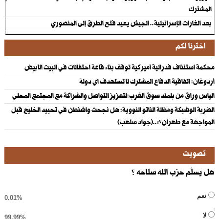
المشترك
بعد الغارات الإسرائيلية.. الجيش يعيد فتح الطرق إلى المنصوري
اخترنا لكم
‏محكمة استئناف فدرالية أميركية توقف بناء قاعة احتفالات في البيت الأبيض
أردوغان: اتفاقية الدفاع المشترك لا تستهدف اي دولة
الياس وراق من بلمند سوق الغرب:لتعزيز التواصل والشراكة مع المجتمع المحلي
الضربة الوشيكة ومظلة الناتو النووية: هل نجحت واشنطن في تحييد الخليج قبل
المواجهة مع طهران؟»..(جواد سلهب)
تصويت
هل يسلّم حزب الله سلاحه ؟
نعم
0.01%
لا
99.99%