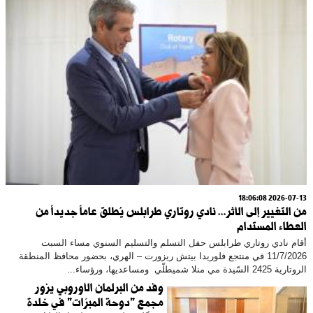
2026-07-13 18:06:08
من التغيير إلى الأثر... نادي روتاري طرابلس يُطلق عاماً جديداً من
العطاء المستدام
أقام نادي روتاري طرابلس حفل التسلم والتسليم السنوي مساء السبت
11/7/2026 في منتجع فلوريدا بيتش ريزورت – الهري، بحضور محافظ المنطقة
الروتارية 2425 السّيدة مي منلا شميطلّي ومساعديها، ورؤساء...
​وفد من البرلمان الأوروبي يزور
مجمع "دوحة المبرّات" في خلدة