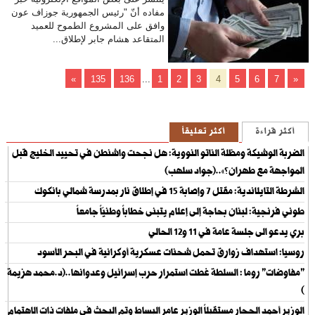
مفاده أنّ "رئيس الجمهورية جوزاف عون
وافق على المشروع الطموح للعميد
المتقاعد هشام جابر لإطلاق...
»
135
136
...
1
2
3
4
5
6
7
«
أكثر قراءة
أكثر تعليقاً
الضربة الوشيكة ومظلة الناتو النووية: هل نجحت واشنطن في تحييد الخليج قبل
المواجهة مع طهران؟»..(جواد سلهب)
الشرطة التايلاندية: مقتل 7 وإصابة 15 في إطلاق نار بمدرسة شمالي بانكوك
طوني فرنجية: لبنان بحاجة إلى إعلام يتبنى خطاباً وطنيّاً جامعاً
بري يدعو الى جلسة عامة في 11 و12 الحالي
روسيا: استهداف زوارق تحمل شحنات عسكرية أوكرانية في البحر الأسود
"مفاوضات" روما : السلطة غطت استمرار حرب إسرائيل وعدوانها..(د.محمد هزيمة
)
الوزير أحمد الحجار مستقبلاً الوزير عامر البساط وتم البحث في ملفات ذات الاهتمام