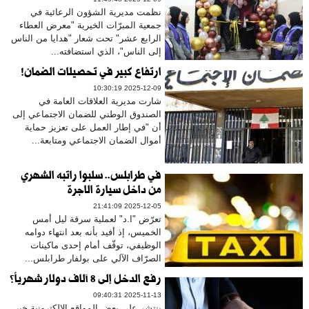
​​نظمت مديرية الشؤون الرعائية في
جمعية المبرّات الخيرية "معرض العطاء
الرابع عشر" تحت شعار "هدايا من الناس
إلى الناس"، الذي استضافته...
ارتفاع كبير في تحصيلات الضمان!
2025-12-09 10:30:19
شارت مديرية العلاقات العامة في
الصندوق الوطني للضمان الاجتماعي إلى
أن "في إطار العمل على تعزيز حماية
أموال الضمان الاجتماعي ومتابعة...
في طرابلس.. سلبوا راتبه الشهري
من داخل سيارة الاجرة
2025-12-05 21:41:09
تعرّض "ا.د" لعملية سرقة ليل أمس
الخميس، إذ أفيد بأنه بعد انتهاء دوامه
الوظيفي، توقّف أمام إحدى ماكينات
الصرّاف الآلي على بولفار طرابلس...
رفع الدخل إلى 8 آلاف دولار شهرياً؟
2025-11-13 09:40:31
ينتشر على بعض المواقع الإلكترونية خبر