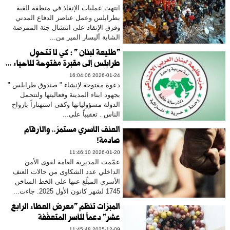
انتهت عمليات الإنقاذ في منطقة القبة
بطرابلس وعمل عناصر الدفاع المدني
وفرق الإنقاذ على انتشال جثة الممرضة
الشابة أليسار المير من...
"طليعة لبنان " : كي لا تتحول
طرابلس إلى مقبرة مفتوحة للأحياء ...
2026-01-24 16:04:06
دعوة مفتوحة لإنشاء " صندوق طرابلس "
بجهود ابناء المدينة وفعاليتها ولتتحمل
الدولة مسؤولياتها وكفى استهتاراً بارواح
الناس . تعقيباً على...
العنف الأسري مستمرّ.. والأرقام
صادمة!
2026-01-20 11:46:10
عمّمت المديرية العامة لقوى الأمن
الداخلي عدد الشكاوى من حالات العنف
الأسري المبلّغ عنها على الخط الساخن
1745 لشهر كانون الأول 2025. جاءت...
المبرّات تنظم "معرض العطاء الرابع
عشر" دعماً للأسر المتعفّفة
2025-12-09 11:45:48