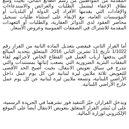
المقدمة من المواطنين من رسم الطابع المالي، بحيث وسّع
نطاق الإعفاء ليشمل الطلبات والعرائض والاستدعاءات
والإفادات التي يقدمها الأفراد إلى الدولة أو البلديات أو
المؤسسات العامة، مع الإبقاء على استثناء طلبات تسجيل
محاضر العقود لدى الدوائر العقارية، والطلبات أو التعهدات
المقدمة للاشتراك في الصفقات العمومية وعروض الأسعار.
أما القرار الثاني، فيقضي بتعديل المادة الثانية من القرار رقم
1/1022 تاريخ 11 تشرين الثاني 2016، المتعلق بتحديد المبالغ
التي يدفعها أرباب العمل في القطاع الخاص لأجرائهم لقاء
النفقات النثرية الضرورية التي يصعب إثباتها بمستندات والتي
تندرج في سياق تعويض الانتقال، بحيث أصبح الحد الأقصى
للتعويض ثلاثة ملايين ليرة لبنانية عن كل يوم عمل داخل
الأراضي اللبنانية، وتسعة ملايين ليرة لبنانية عن كل يوم عمل
خارج الأراضي اللبنانية.
ويدخل القراران حيّز التنفيذ فور نشرهما في الجريدة الرسمية،
على أن يُنشر القرار المتعلق بتعويض الانتقال أيضاً على الموقع
الإلكتروني لوزارة المالية.