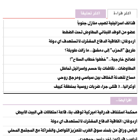
أكثر قراءة
أكثر تعليقاً
قذائف اسرائيلية تصيب منازل جنوباً
عضو من الوفد اللبناني المفاوِض تحت الضغط
أردوغان: اتفاقية الدفاع المشترك لا تستهدف اي دولة
طريق "الحزب" إلى دمشق.. ما زالت طويلة؟
نصائح خارجية.. "خفّفوا خطاب السلاح"!
المفاوضات.. نقاشات بلا حسم وإسرائيل تماطل
مساعٍ لتهدئة الخلاف بين سياسي ومرجع روحي
أوكرانيا.. 3 قتلى جراء ضربات روسية بمنطقة كييف
اقرأ أيضاً...
‏محكمة استئناف فدرالية أميركية توقف بناء قاعة احتفالات في البيت الأبيض
أردوغان: اتفاقية الدفاع المشترك لا تستهدف اي دولة
الياس وراق من بلمند سوق الغرب:لتعزيز التواصل والشراكة مع المجتمع المحلي