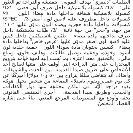
الطّلبيات “دليفري” بهدف التمويه. بتفتيشه والدراجة تم العثور
على: /12/ كبسولة بلاستيكية داخل ظرف لون فضي /12/
كبسولة بلاستيكية شفافة بداخلها مادة بيضاء اللون /4/
كبسولات داخل مظروف عليه لاصق لون أصفر SPEC /3/
كبسولات بداخلها مادة حجرية بيضاء اللون مدوّن عليها “١١٠”
من جهة، و”حجر” من جهة ثانية /3/ طبّات بلاستيكية داخل
ظرف بداخلهم مادة بيضاء طبّتين بلاستيكيّتين داخل كيس
عليه لاصق لون أصفر مدوّن عليها “عرض خاص” بداخلها مادة
بيضاء كيسين يحتويان مادة سوداء اللون حقيبة جلدية لون
أسود، وخوذة، وحقيبة توصيل طلبيّات، وهاتف خلوي، ومبلغ
مالي. بالتحقيق معه، اعترف بما نُسب إليه لجهة قيامه بترويج
المخدرات على متن الدراجة التي أوقف على متنها لصالح أحد
الأشخاص على طريق صيدا القديمة، بين الحدت والشويفات.
وأضاف أنه يتقاضى مبلغًا يتراوح بين ٥٠ و٦٠ دولارًا أميركيًا عن
كل يوم عمل، ويقوم باستلام البضاعة من شخص يجهل هويّته
يقود دراجة آليّة، في أماكن مختلفة منها دوار الكفاءات،
والحدت، وطريق صيدا القديمة. أُجري المقتضى القانوني
بحقه وأودع مع المضبوطات المرجع المعني، بناءً على إشارة
القضاء المختصّ.