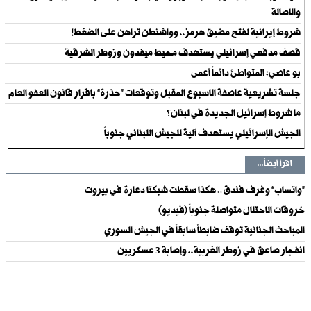
والأصالة
شروط إيرانية لفتح مضيق هرمز.. وواشنطن تراهن على الضغط!
قصف مدفعي إسرائيلي يستهدف محيط ميفدون وزوطر الشرقية
بو عاصي: المتواطئ دائماً أعمى
جلسة تشريعية عاصفة الاسبوع المقبل وتوقعات “حذرة” باقرار قانون العفو العام
ما شروط إسرائيل الجديدة في لبنان؟
الجيش الإسرائيلي يستهدف آلية للجيش اللبناني جنوباً
اقرأ أيضاً...
“واتساب” وغرف فندق.. هكذا سقطت شبكتا دعارة في بيروت
خروقات الاحتلال متواصلة جنوباً (فيديو)
المباحث الجنائية توقف ضابطاً سابقاً في الجيش السوري
انفجار صاعق في زوطر الغربية.. وإصابة 3 عسكريين