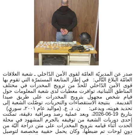
صدر عن المديريّة العامّة لقوى الأمن الدّاخلي ـ شعبة العلاقات
العامّة البلاغ التّالي: في إطار المتابعة المستمرّة التي تقوم بها
قوى الأمن الدّاخلي للحدّ من ترويج المخدرات في مختلف
المناطق اللبنانية، توافرت معطيات لدى شعبة المعلومات حول
قيام شخص مجهول بترويج المخدرات على طريق صيدا
القديمة. بنتيجة الاستقصاءات والتحريات، توصّلت الشعبة إلى
تحديد هويته، ويدعى: ن. د. ع. (مواليد عام ٢٠٠١، سوري)
بتاريخ 19-06-2026، وبعد عملية رصد ومراقبة دقيقة، تمكّنت
إحدى دوريات الشعبة من توقيفه بالجرم المشهود في محلة
الحدت أثناء قيامه بترويج المخدرات على متن دراجة آليّة من
دون لوحات تم ضبطها، وكان يحمل حقيبة مخصصة لتوصيل