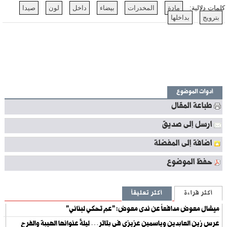
كلمات دلالية:
مادة
المخدرات
بيضاء
داخل
لون
صيدا
بترويج
بداخلها
أدوات الموضوع
طباعة المقال
ارسل إلى صديق
اضافة إلى المفضلة
حفظ الموضوع
أكثر قراءة
أكثر تعليقاً
ميشال معوض مدافعاً عن ندى معوض: "عم تحكي لبناني"
عرس زين العابدين وياسمين عزيزي في بتاتر… ليلةٌ عنوانها الهيبة والفرح