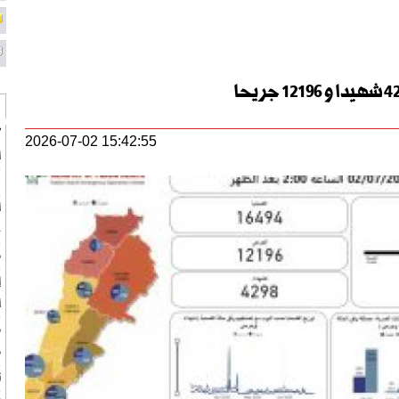
"
2026-07-02 15:42:55
ا
ب
ا
ح
م
إ
أ
م
م
ت