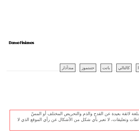
Damo Finianos
كالتالي
باتت
حتىتموز
منذآذار
غة لائقة بعيدة عن القدح والذم والتحريض المختلف أو المسّ
طات وتعليقات، لا تعبر بأي شكل من الأشكال عن رأي الموقع الذي لا