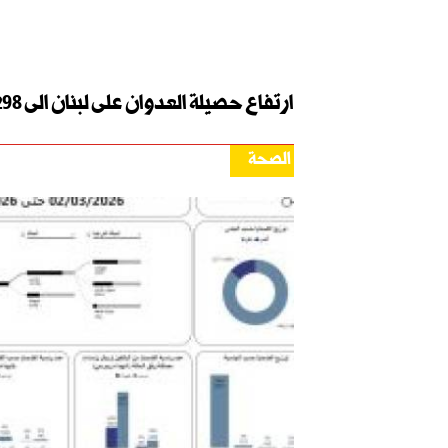
ارتفاع حصيلة العدوان على لبنان الى 4298 شهيدا و 12196 جريحا
الصحة