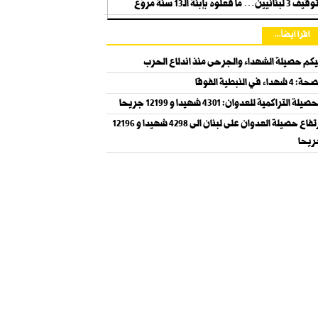
قيف 3 لبنانيين… ما فعلوه بإبنة الـ13 سنة مروّع
اقرأ أيضاً...
يكم حصيلة الشهداء والجرحى منذ اندلاع الحرب
 4 شهداء في النبطية الفوقا
صيلة التراكمية للعدوان: 4301 شهيدا و 12199 جريحا
ارتفاع حصيلة العدوان على لبنان الى 4298 شهيدا و 12196
يحا