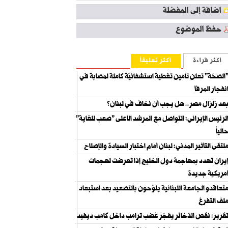
اضافة إلى المفضلة
حفظ الموضوع
أكثر قراءة
أكثر تعليقاً
الصحّة" تعلن تأمين تغطية استشفائيّة كاملة لمصابة في
نفجار المرفأ
عد زلزال مصر.. هل يجب أن نخاف في لبنان؟
لرئيس الإيراني: التواصل مع المرشد الأعلى "صعب للغاية"
الياً
لتقى التأثير المدني: لبنان أمام اختبار السيادة والإصلاح
يران تهدد بمهاجمة دول الخليج إذا تعرضت لهجمات
مريكية جديدة
تعاقدو الجامعة اللبنانية يلوّحون بالتصعيد بعد استبعاد
لف التفرغ
قرير: نقص الذخائر يفجّر غضب ترامب داخل كامب ديفيد