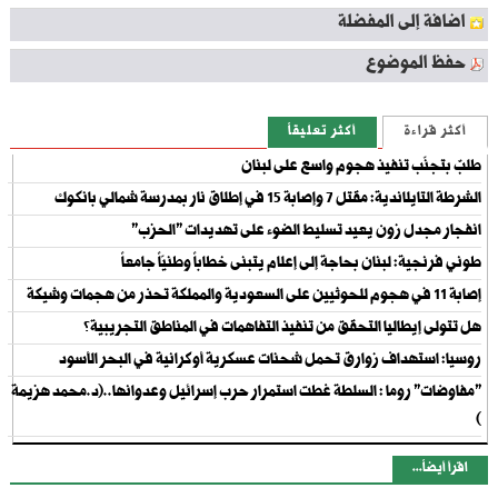
اضافة إلى المفضلة
حفظ الموضوع
أكثر قراءة
أكثر تعليقاً
طلبٌ بتجنّب تنفيذ هجوم واسع على لبنان
الشرطة التايلاندية: مقتل 7 وإصابة 15 في إطلاق نار بمدرسة شمالي بانكوك
انفجار مجدل زون يعيد تسليط الضوء على تهديدات "الحزب"
طوني فرنجية: لبنان بحاجة إلى إعلام يتبنى خطاباً وطنيّاً جامعاً
إصابة 11 في هجوم للحوثيين على السعودية والمملكة تحذر من هجمات وشيكة
هل تتولى إيطاليا التحقق من تنفيذ التفاهمات في المناطق التجريبية؟
روسيا: استهداف زوارق تحمل شحنات عسكرية أوكرانية في البحر الأسود
"مفاوضات" روما : السلطة غطت استمرار حرب إسرائيل وعدوانها..(د.محمد هزيمة
)
اقرأ أيضاً...