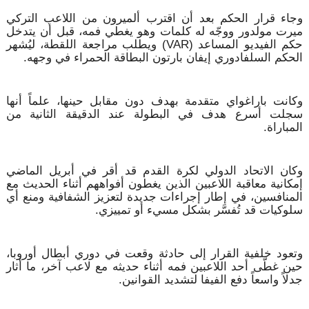
وجاء قرار الحكم بعد أن اقترب ألميرون من اللاعب التركي
ميرت مولدور ووجّه له كلمات وهو يغطي فمه، قبل أن يتدخل
حكم الفيديو المساعد (VAR) ويطلب مراجعة اللقطة، ليُشهر
الحكم السلفادوري إيفان بارتون البطاقة الحمراء في وجهه.
وكانت باراغواي متقدمة بهدف دون مقابل حينها، علماً أنها
سجلت أسرع هدف في البطولة عند الدقيقة الثانية من
المباراة.
وكان الاتحاد الدولي لكرة القدم قد أقر في أبريل الماضي
إمكانية معاقبة اللاعبين الذين يغطون أفواههم أثناء الحديث مع
المنافسين، في إطار إجراءات جديدة لتعزيز الشفافية ومنع أي
سلوكيات قد تُفسَّر بشكل مسيء أو تمييزي.
وتعود خلفية القرار إلى حادثة وقعت في دوري أبطال أوروبا،
حين غطّى أحد اللاعبين فمه أثناء حديثه مع لاعب آخر، ما أثار
جدلاً واسعاً دفع الفيفا لتشديد القوانين.