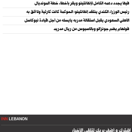
فيفا يجدد دعمه الكامل لإنفانتينو ويقر بأخطاء خطة المونديال
رئيس الوزراء الكندي ينتقد إنفانتينو: الحوكمة كانت كارثية ولا أثق به
الأهلي السعودي يقبل استقالة مدربه يايسله من أجل قيادة نيوكاسل
فولهام يضم جونزالو وبالاسيوس من ريال مدريد
INN
LEBANON
اشترك و أضف بريك لتلقي الأخبار