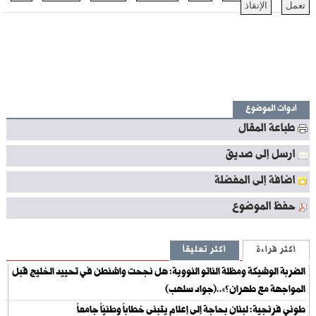
تعمل
الإنقاذ
أدوات الموضوع
طباعة المقال
ارسل إلى صديق
اضافة إلى المفضلة
حفظ الموضوع
أكثر قراءة
أكثر تعليقاً
الضربة الوشيكة ومظلة الناتو النووية: هل نجحت واشنطن في تحييد الخليج قبل
المواجهة مع طهران؟»..(جواد سلهب)
طوني فرنجية: لبنان بحاجة إلى إعلام يتبنى خطاباً وطنيّاً جامعاً