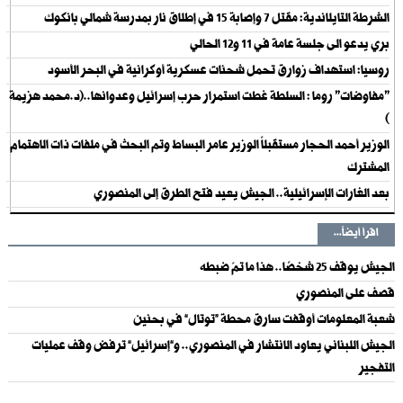
الشرطة التايلاندية: مقتل 7 وإصابة 15 في إطلاق نار بمدرسة شمالي بانكوك
بري يدعو الى جلسة عامة في 11 و12 الحالي
روسيا: استهداف زوارق تحمل شحنات عسكرية أوكرانية في البحر الأسود
"مفاوضات" روما : السلطة غطت استمرار حرب إسرائيل وعدوانها..(د.محمد هزيمة
)
الوزير أحمد الحجار مستقبلاً الوزير عامر البساط وتم البحث في ملفات ذات الاهتمام
المشترك
بعد الغارات الإسرائيلية.. الجيش يعيد فتح الطرق إلى المنصوري
اقرأ أيضاً...
الجيش يوقف 25 شخصًا.. هذا ما تمّ ضبطه
قصف على المنصوري
شعبة المعلومات أوقفت سارق محطة “توتال” في بحنين
الجيش اللبناني يعاود الانتشار في المنصوري.. و”إسرائيل” ترفض وقف عمليات
التفجير