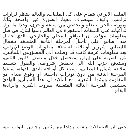
الملف الايراني يتقدم على كل الملفات، والعالم ينتظر قرارات
ترامب، وكيف سيتصرف معها. الصورة غير واضحة بتاتا،
وبورصة الحرب تعلو وتنخفض بين ساعة وأخرى، وهذا ما ترك
تداعياته على الملفات المتفجرة في العالم ومنها لبنان، في ظل
معلومات مؤكدة ان التوافق المحلي والخارجي، الذي حصل
منذ اسابيع على تأجيل المرحلة الثانية المتعلقة بشمال
الليطاني لشهرين أو ثلاثة، له علاقة بتطورات الوضع الإيراني،
بعد معلومات عربية كانت قد وصلت الى المسؤولين اللبنانيين،
بأن الضربة على إيران ستحصل خلال منتصف كانون الثاني،
وستدفع حزب الله الى تخفيض شروطه، والقبول بتسليم
سلاحه شمال الليطاني، ووضع كل أوراقه بايدي الدولة، وتنفيذ
المرحلة الثانية من دون توترات داخلية، او وقوع صدام مع
المقاومة وبيئتها الشعبية، مع التأكيد ان هذا السيناريو الهادئ
سيشمل المرحلة الثالثة المتعلقة ببيروت الكبرى والرابعة
البقاع.
حتى ان الاتصالات بلغت مداها مع رئيس مجلس النواب نبيه