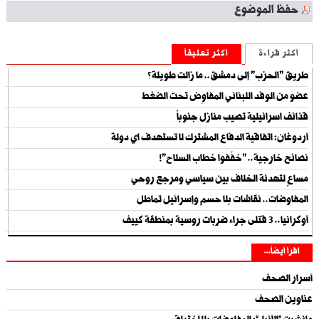
حفظ الموضوع
أكثر قراءة
أكثر تعليقاً
طريق "الحزب" إلى دمشق.. ما زالت طويلة؟
عضو من الوفد اللبناني المفاوِض تحت الضغط
قذائف اسرائيلية تصيب منازل جنوباً
أردوغان: اتفاقية الدفاع المشترك لا تستهدف اي دولة
نصائح خارجية.. "خفّفوا خطاب السلاح"!
مساعٍ لتهدئة الخلاف بين سياسي ومرجع روحي
المفاوضات.. نقاشات بلا حسم وإسرائيل تماطل
أوكرانيا.. 3 قتلى جراء ضربات روسية بمنطقة كييف
اقرأ أيضاً...
أسرار الصحف
عناوين الصحف