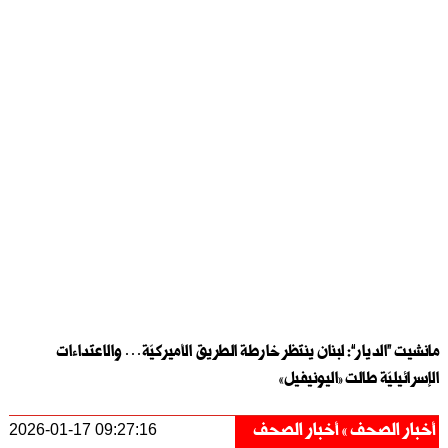
مانشيت “الديار”: لبنان ينتظر خارطة الطريق الأميركيّة… والاعتداءات
الإسرائيليّة طالت «اليونيفيل»
أخبار الصحف
أخبار الصحف
2026-01-17 09:27:16