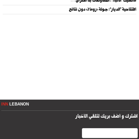
مانشيت “الأنباء”: المفاوضات بلا اختراق…
افتتاحية “الديار”: جــولة «روما 2» دون نتائج
INN
LEBANON
اشترك و أضف بريك لتلقي الأخبار