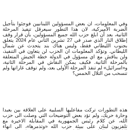
وفي المعلومات، ان بعض المسؤولين اللبنانيين فوجئوا بتأجيل
الضربة الأميركية، لان هذا التطور سيعرقل تنفيذ المرحلة
الثانية، بعد أن ابلغ حزب الله جميع المسؤولين، بأن قرار وقف
إطلاق النار الذي صدر في 27 تشرين الثاني عام 2024 يتعلق
بجنوب الليطاني فقط، وليس هناك بند يتحدث عن شمال
الليطاني. وتؤكد المعلومات ان الحزب لن يتعاون في التنفيذ،
ولن يناقش مع اي مسؤول في الدولة خطة الجيش المتعلقة
بالمرحلة الثانية. فكيف يمكن النقاش في المرحلة الثانية،
و«اسرائيل» لم تنفذ المرحلة الأولى بعد، ولم توقف غاراتها ولم
تنسحب من التلال الخمس؟
هذه التطورات تركت مفاعليها السلبية على العلاقة بين بعبدا
وحارة حريك، ولم تؤد بعض التوضيحات التي وصلت الى حزب
الله، عن كلام رئيس الجمهورية في المقابلة الاخيرة مع
تلفزيون لبنان على ببيئة حزب الله «وتذمرها»، الى انهاء