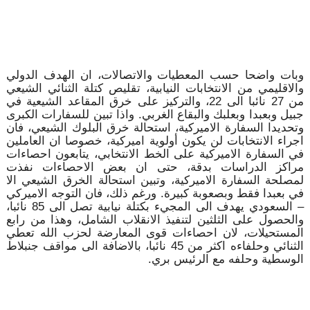
وبات واضحا حسب المعطيات والاتصالات، ان الهدف الدولي
والاقليمي من الانتخابات النيابية، تقليص كتلة الثنائي الشيعي
من 27 نائبا الى 22، والتركيز على خرق المقاعد الشيعية في
جبيل وبعبدا وبعلبك والبقاع الغربي. واذا تبين للسفارات الكبرى
وتحديدا السفارة الاميركية، استحالة خرق البلوك الشيعي، فان
اجراء الانتخابات لن يكون أولوية اميركية، خصوصا ان العاملين
في السفارة الاميركية على الخط الانتخابي، يتابعون احصاءات
مراكز الدراسات بدقة، حتى ان بعض الاحصاءات نفذت
لمصلحة السفارة الاميركية، وتبين استحالة الخرق الشيعي الا
في بعبدا فقط وبصعوبة كبيرة. ورغم ذلك، فان التوجه الاميركي
– السعودي يهدف الى المجيء بكتلة نيابية تصل الى 85 نائبا،
والحصول على الثلثين لتنفيذ الانقلاب الشامل، وهذا من رابع
المستحيلات، لان احصاءات قوى المعارضة لحزب الله تعطي
الثنائي وحلفاءه اكثر من 45 نائبا، بالاضافة الى مواقف جنبلاط
الوسطية وحلفه مع الرئيس بري.