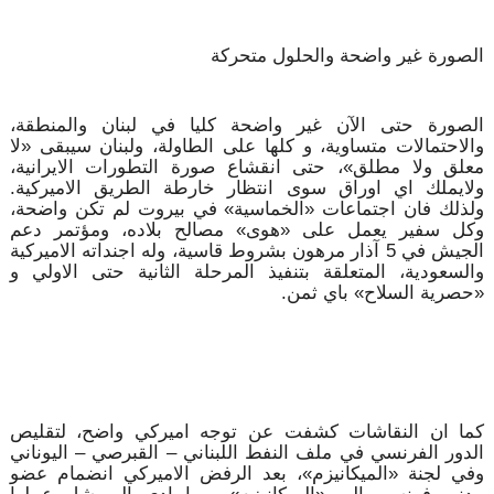
الصورة غير واضحة والحلول متحركة
الصورة حتى الآن غير واضحة كليا في لبنان والمنطقة،
والاحتمالات متساوية، و كلها على الطاولة، ولبنان سيبقى «لا
معلق ولا مطلق»، حتى انقشاع صورة التطورات الايرانية،
ولايملك اي اوراق سوى انتظار خارطة الطريق الاميركية.
ولذلك فان اجتماعات «الخماسية» في بيروت لم تكن واضحة،
وكل سفير يعمل على «هوى» مصالح بلاده، ومؤتمر دعم
الجيش في 5 آذار مرهون بشروط قاسية، وله اجنداته الاميركية
والسعودية، المتعلقة بتنفيذ المرحلة الثانية حتى الاولي و
«حصرية السلاح» باي ثمن.
كما ان النقاشات كشفت عن توجه اميركي واضح، لتقليص
الدور الفرنسي في ملف النفط اللبناني – القبرصي – اليوناني
وفي لجنة «الميكانيزم»، بعد الرفض الاميركي انضمام عضو
مدني فرنسي الى «الميكانيزم»، مما ادى الى شل عملها