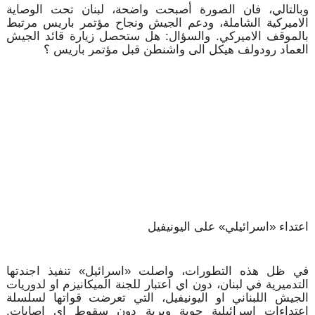
وبالتالي، فان الصورة أصبحت واضحة، لبنان تحت الوصاية
الاميركية الشاملة، ودعم الجيش ونجاح مؤتمر باريس مرتبط
بالموقف الاميركي. والسؤال: هل ستحصل زيارة قائد الجيش
العماد رودولف هيكل الى واشنطن قبل مؤتمر باريس ؟
اعتداء «اسرائيلي» على اليونيفيل
في ظل هذه التطورات، واصلت «اسرائيل» تنفيذ اجندتها
التدميرية في لبنان، دون اي اعتبار للجنة الميكانيزم او لدوريات
الجيش اللبناني او اليونيفيل، التي تعرضت قواتها لسلسلة
اعتداءات اسرائيلية جوية وبرية دون سقوط اي إصابات.