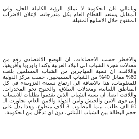
وبالتالي فان الحكومة لا تملك الرؤية الكاملة للحل، وفي
المقابل يستعد القطاع العام بكل مندرجاته، لإعلان الاضراب
المفتوح خلال الاسابيع المقبلة.
والاخطر حسب الاحصاءات، ان الوضع الاقتصادي رفع من
معدلات هجرة الشباب الى البلاد العربية وكندا واوروبا وأفريقيا.
واللافت، ان نسبة المهاجرين من الشباب المسلمين بلغت
60% مقابل 40% من الشباب المسيحيين، حسب مركز الدولية
للمعلومات، هذا بالاضافة الى ارتفاع نسبة» العزوبية» في كل
المناطق اللبنانية، ومعدلات الطلاق، والجنوح نحو المخدرات.
واللافت ايضا، ان نسبة الشباب الذين تقدموا بطلبات للانتساب
إلى قوى الامن والجيش وأمن الدولة والامن العام، تجاوزت الـ
60 الف طلب، بينما المطلوب 8 آلاف متطوع، وهذا يدل على
حجم البطالة بين الشباب اللبناني، دون اي تدخّل من الحكومة.