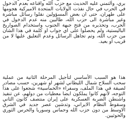
بري، والتمني عليه الحديث مع حزب الله واقناعه بعدم الدخول
في الحرب في حال نفذت الولايات المتحدة الاميركية هجومها
على طهران، حتى ان بعض المسؤولين نقلوا رسائل مباشرة
وغير مباشرة الى حزب الله، طالبين منه عدم الدخول في
الحرب، وتحذيره من فتح جبهة الجنوب واستخدام الصواريخ
الباليستية، ولم يحصلوا على اي جواب او كلمة في هذا الشان
من حزب الله، وتم تجاهل الرسائل وعدم التعليق عليها لا من
قريب او بعيد.
هذا هو السبب الأساسي لتأجيل المرحلة الثانية من عملية
سحب السلاح شمال الليطاني لشهر او شهرين، حسب مصادر
لصيقة في هذا الملف، وسفراء «الخماسية» شجعوا على هذا
التوجه، لأنهم كانوا يملكون ايضا معطيات من دولهم، عن تنفيذ
واشنطن الضربة العسكرية على إيران منتصف كانون الثاني
وسقوط النظام الايراني، وتدشين عصر جديد في الشرق
الاوسط من دون حزب الله وحماس وسوريا والحرس الثوري
والحوثيين.