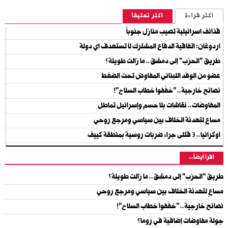
أكثر قراءة
أكثر تعليقاً
قذائف اسرائيلية تصيب منازل جنوباً
أردوغان: اتفاقية الدفاع المشترك لا تستهدف اي دولة
طريق "الحزب" إلى دمشق.. ما زالت طويلة؟
عضو من الوفد اللبناني المفاوِض تحت الضغط
نصائح خارجية.. "خفّفوا خطاب السلاح"!
المفاوضات.. نقاشات بلا حسم وإسرائيل تماطل
مساعٍ لتهدئة الخلاف بين سياسي ومرجع روحي
أوكرانيا.. 3 قتلى جراء ضربات روسية بمنطقة كييف
اقرأ أيضاً...
طريق "الحزب" إلى دمشق.. ما زالت طويلة؟
مساعٍ لتهدئة الخلاف بين سياسي ومرجع روحي
نصائح خارجية.. "خفّفوا خطاب السلاح"!
جولة مفاوضات إضافية في روما؟