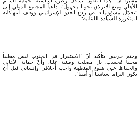
معتبراً أنّ "هذا التعاون يشكّل ركيزة أساسية لحماية السلم
الأهلي ومنع الانزلاق نحو المجهول"، داعياً المجتمع الدولي إلى
"تحمّل مسؤولياته في ردع العدو الإسرائيلي ووقف انتهاكاته
المتكررة للسيادة اللبنانية".
وختم خريس بتأكيد أنّ "الاستقرار في الجنوب ليس مطلباً
محلياً فحسب، بل مصلحة وطنية عليا، وأنّ حماية الأهالي
والحفاظ على هدوء المنطقة واجب أخلاقي وإنساني قبل أن
يكون التزاماً سياسياً أو أمنياً".