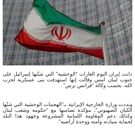
دانت إيران اليوم الغارات “الوحشية” التي شنّتها إسرائيل على
جنوب لبنان امس وقالت إنها استهدفت بنى عسكرية لحزب
الله، بحسب وكالة “فرانس برس” .
ونددت وزارة الخارجية الإيرانية بـ”الهجمات الوحشية التي شنّها
الكيان الصهيوني”، مؤكدة تضامنها مع “حكومة وشعب لبنان
وكذلك دعم المقاومة اللبنانية المشروعة وجهود هذا البلد
لحماية سيادته وأمنه ووحدة أراضيه”.