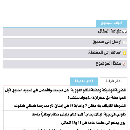
أدوات الموضوع
طباعة المقال
ارسل إلى صديق
اضافة إلى المفضلة
حفظ الموضوع
أكثر قراءة
أكثر تعليقاً
الضربة الوشيكة ومظلة الناتو النووية: هل نجحت واشنطن في تحييد الخليج قبل
المواجهة مع طهران؟»..(جواد سلهب)
الشرطة التايلاندية: مقتل 7 وإصابة 15 في إطلاق نار بمدرسة شمالي بانكوك
طوني فرنجية: لبنان بحاجة إلى إعلام يتبنى خطاباً وطنيّاً جامعاً
بري يدعو الى جلسة عامة في 11 و12 الحالي