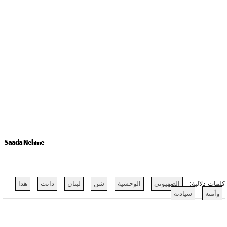
Saada Nehme
كلمات دلالية:
الصهيوني
الوحشية
شن
لبنان
دانت
هذا
وأمنه
سيادته