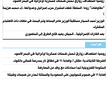
روسيا: استهداف زوارق تحمل شحنات عسكرية أوكرانية في البحر الأسود
"مفاوضات" روما : السلطة غطت استمرار حرب إسرائيل وعدوانها..(د.محمد هزيمة
)
الوزير أحمد الحجار مستقبلاً الوزير عامر البساط وتم البحث في ملفات ذات الاهتمام
المشترك
بعد الغارات الإسرائيلية.. الجيش يعيد فتح الطرق إلى المنصوري
اقرأ أيضاً...
روسيا: استهداف زوارق تحمل شحنات عسكرية أوكرانية في البحر الأسود
الشرطة التايلاندية: مقتل 7 وإصابة 15 في إطلاق نار بمدرسة شمالي بانكوك
الحكومة الفنزويلية تبدأ محادثات مع وفد من المعارضة
إصابة 11 في هجوم للحوثيين على السعودية والمملكة تحذر من هجمات وشيكة