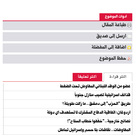
أدوات الموضوع
طباعة المقال
ارسل إلى صديق
اضافة إلى المفضلة
حفظ الموضوع
أكثر قراءة
أكثر تعليقاً
عضو من الوفد اللبناني المفاوِض تحت الضغط
قذائف اسرائيلية تصيب منازل جنوباً
طريق "الحزب" إلى دمشق.. ما زالت طويلة؟
أردوغان: اتفاقية الدفاع المشترك لا تستهدف اي دولة
نصائح خارجية.. "خفّفوا خطاب السلاح"!
المفاوضات.. نقاشات بلا حسم وإسرائيل تماطل