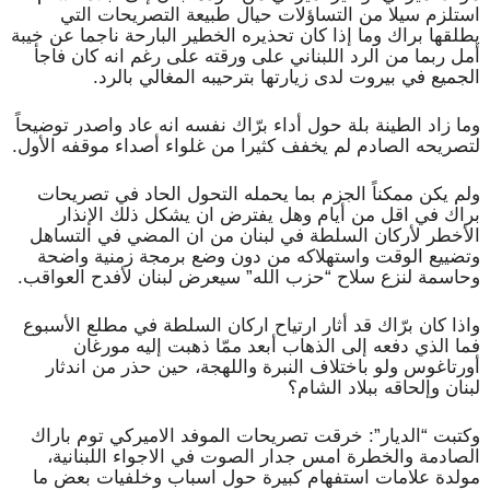
استلزم سيلا من التساؤلات حيال طبيعة التصريحات التي
يطلقها براك وما إذا كان تحذيره الخطير البارحة ناجما عن خيبة
أمل ربما من الرد اللبناني على ورقته على رغم انه كان فاجأ
الجميع في بيروت لدى زيارتها بترحيبه المغالي بالرد.
وما زاد الطينة بلة حول أداء برّاك نفسه انه عاد واصدر توضيحاً
لتصريحه الصادم لم يخفف كثيرا من غلواء أصداء موقفه الأول.
ولم يكن ممكناً الجزم بما يحمله التحول الحاد في تصريحات
براك في اقل من أيام وهل يفترض ان يشكل ذلك الإنذار
الأخطر لأركان السلطة في لبنان من ان المضي في التساهل
وتضييع الوقت واستهلاكه من دون وضع برمجة زمنية واضحة
وحاسمة لنزع سلاح “حزب الله” سيعرض لبنان لأفدح العواقب.
واذا كان برّاك قد أثار ارتياح اركان السلطة في مطلع الأسبوع
فما الذي دفعه إلى الذهاب أبعد ممّا ذهبت إليه مورغان
أورتاغوس ولو باختلاف النبرة واللهجة، حين حذر من اندثار
لبنان وإلحاقه ببلاد الشام؟
وكتبت “الديار”: خرقت تصريحات الموفد الاميركي توم باراك
الصادمة والخطرة امس جدار الصوت في الاجواء اللبنانية،
مولدة علامات استفهام كبيرة حول اسباب وخلفيات بعض ما