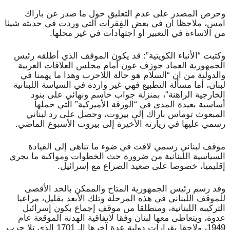
وحرص المصدر على عدم التعليق حول ما صدر عن باراك
امس، ملاحظا ان في بعض الفِقرات التي وردت في حديثه شيئا
من الاساءة في التعبير او اجتهادات في غير محلها.
وكتبت “الأنباء الكويتية”: قد يكون الموقف الذي أطلقه رئيس
الجمهورية العماد جوزف عون أمام مجلس العلاقات العربية
والدولية من ان “السلام هو حالة اللاحرب وهذا ما يهمنا في
لبنان، أما مسألة التطبيع فهي غير واردة في السياسة اللبنانية
الخارجية الراهنة”، بمنزلة جواب حاسم ونهائي على بنود
أساسية بعيدة المدى في “الورقة الأميركية” التي حملها
المبعوث توماس باراك إلى بيروت، وحصل على رد لبناني
رسمي عليها في زيارته الأخيرة إلى بيروت الأسبوع الماضي.
موقف لبناني رسمي لافت في ضوء ما تناهى إلى القيادة
السياسية اللبنانية من ضرورة حث الخطوات ومواكبة ما يجري
إقليميا، خصوصا على صعيد الصراع مع إسرائيل.
وقد رسم رئيس الجمهورية المتاح والممكن بالحد الأقصى
للموقف اللبناني في هذه المرحلة وتلك الأبعد بقليل، مراعيا
التركيبة اللبنانية، ومنطلقا من موقف إجماع بكون إسرائيل
عدوة، ويتعاطى معها لبنان وفقا لاتفاقية الهدنة الموقعة عام
1949، ولاحقا بقرارات دولية عدة آخرها الـ 1701 الذي تلا حرب