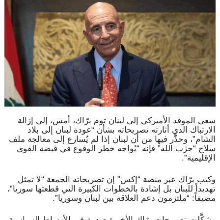
سعى الموفد الأميركي إلى لبنان توم برّاك، أمس، إلى إزالة
الارتباك الذي أثارته تصريحاته بشأن “عودة لبنان إلى بلاد
الشام”، وحذَّر فيها من أن لبنان إذا لم يُسارع إلى معالجة ملف
سلاح “حزب الله” فإنه “يُواجه خطر الوقوع في قبضة القوى
الإقليمية”.
وكتب برّاك عبر منصة “إكس” إن تصريحاته الجمعة “لا تمثل
تهديداً للبنان بل إشادة بالخطوات الكبيرة التي قطعتها سوريا”،
مضيفاً: “ملتزمون دعم العلاقة بين لبنان وسوريا”.
وشكَّلت تصريحات برّاك الأخيرة صدمة في الأوساط السياسية