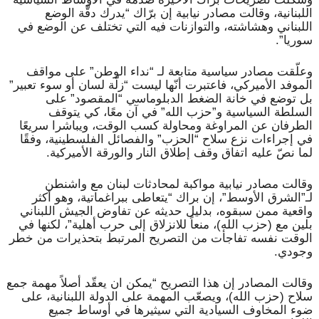
اللبنانية، وقالت مصادر نيابية إن برّاك “يدرك دقَّة الوضع
اللبناني وهشاشته، والتوازنات فيه التي تختلف عن الوضع في
سوريا”.
وعلّقت مصادر سياسية متابعة لـ “نداء الوطن” على مواقف
الموفد الأميركي، فاعتبرت أنّها ليست “زلّة لسان أو سوء تعبير”
بل توضع في خانة الضغط الدبلوماسي “المقصود” على
السلطة السياسية و”حزب الله” في آن معًا، كي يتوقف
الطرفان عن المراوغة ومحاولة كسب الوقت، ويباشرا سريعًا
في إجراءات نزع سلاح “الحزب” والفصائل الفلسطينية، وفقًا
لما نصّ عليه اتفاق وقف إطلاق النار والورقة الأميركية.
وقالت مصادر نيابية مواكبة لمحادثات لبنان مع واشنطن
لـ”الشرق الأوسط”، إن براك “يتعاطى ببراغماتية، وهو أكثر
واقعية ممن سبقوه، بدليل حديثه عن تفاوض الجيش اللبناني
بلين مع (حزب الله)، منعاً للانزلاق إلى حرب أهلية”، لكنها في
الوقت نفسه تفاجأت من التصريح المرتبط بتحذيرات من خطر
وجودي.
وقالت المصادر إن هذا التصريح “يمكن ان يعقّد أصلاً مهمة جمع
سلاح (حزب الله)، ويصعّب المهمة على الدولة اللبنانية، على
ضوء المخاوف السيادية التي سيثيرها في أوساط جميع