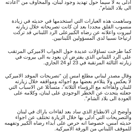
ادلى به لا سيما حول تهديد وجود لبنان، والمخاوف من “اعادته
الى بلاد الشام”.
وساهمت هذه العبارات التي استخدمها في حديثه في زيادة
منسوب القلق مجددا بعد ان كانت تصريحاته خلال زيارته
لبيروت واعلانه عن رضاه الكبيرعلى الرد اللبناني قد تركت
ارتياحا نسبيا لدى المسؤولين اللبنانيين.
كما طرحت تساؤلات عديدة حول الجواب الاميركي المرتقب
على الرد اللبناني الذي يفترض ان يعود به الى بيروت في
زيارته الثالثة المرتقبة في 23 او 24 الجاري.
وقال مصدر لبناني مطلع امس إن “تصريحات الموفد الاميركي
لا يعكس ولا يتلاءم بعضها مع اجوائه ومواقفه خلال زيارته
للبنان ولقاءاته مع الرؤساء الثلاثة”، متسائلا عن الاسباب التي
جعلته يتحدث عن الخطر الوجودي على لبنان، وكلامه على
العودة الى بلاد الشام”.
وأوضح ان الانطباع الذي ساد بعد لقاءات باراك في لبنان
والتصريحات التي ادلى بها خلال الزيارة تختلف عن اجواء
حديثه امس، خصوصا انه حرص على ابداء رضاه الكبير وتفهمه
للموقف اللبناني من الورقة الاميركية.