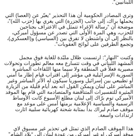
اللبنانيين”.
وترى المصادر الحكومية أن هذا التحذير “يعبّر عن (العصا) التي
يحملها براك، إلى جانب (الجزرة) التي يغري بها (حزب الله)”،
موضحة أن “رسالة الإغراء تتمثل في الاعتراف بجناحين
للحزب، وهي المرة الأولى التي تصدر عن مسؤول أميركي،
بالنظر إلى أن واشنطن لا تفرق بين (السياسي) و(العسكري)،
وتجمع الطرفين على لوائح العقوبات”.
وكتبت “النهار”: ارتسمت ظلال ملبّدة للغاية فوق مجمل
المشهد اللبناني في وقت تتسارع معه معالم تطورات وتحولات
مصيرية فعلاً في المنطقة ولا سيما منها اللقاءات المباشرة
السورية الإسرائيلية في مؤشر إلى اقتراب قيام إطار ما أمني
أو تطبيعي بين إسرائيل وسوريا سيكون له الأثر المباشر وغير
المباشر على لبنان ويمكن القول انه بعد أيام قليلة من الزيارة
المثيرة للتفسيرات المتناقضة والمتصادمة التي قام بها الموفد
الأميركي توم برّاك إلى لبنان مطلع الأسبوع كانت الأوساط
الرسمية والسياسية الإعلامية برمتها أمس على موعد مع
موقف صادم لبراك بدأ بمثابة شحنة كهربائية سلبية اثارت
ارتدادات واسعة.
هذا الموقف الصادم الذي تمثل في تحذير غير مسبوق لاي
موفد أميركي او غير أميركي من عودة لبنان إلى “بلاد الشام”