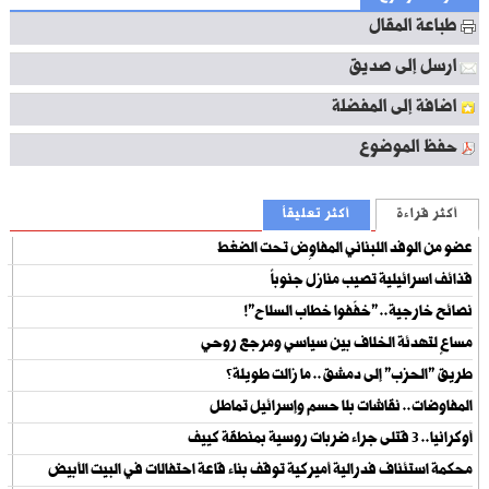
طباعة المقال
ارسل إلى صديق
اضافة إلى المفضلة
حفظ الموضوع
أكثر قراءة
أكثر تعليقاً
عضو من الوفد اللبناني المفاوِض تحت الضغط
قذائف اسرائيلية تصيب منازل جنوباً
نصائح خارجية.. "خفّفوا خطاب السلاح"!
مساعٍ لتهدئة الخلاف بين سياسي ومرجع روحي
طريق "الحزب" إلى دمشق.. ما زالت طويلة؟
المفاوضات.. نقاشات بلا حسم وإسرائيل تماطل
أوكرانيا.. 3 قتلى جراء ضربات روسية بمنطقة كييف
‏محكمة استئناف فدرالية أميركية توقف بناء قاعة احتفالات في البيت الأبيض