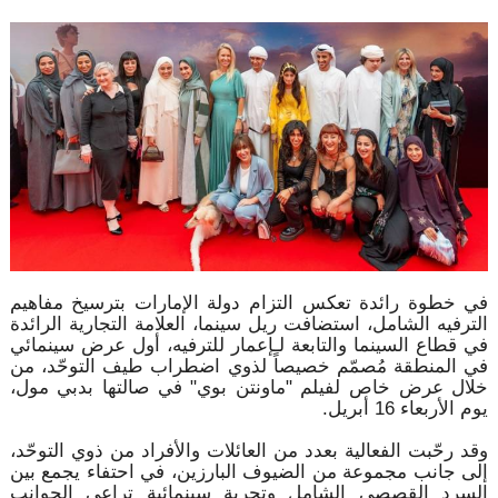
في خطوة رائدة تعكس التزام دولة الإمارات بترسيخ مفاهيم
الترفيه الشامل، استضافت ريل سينما، العلامة التجارية الرائدة
في قطاع السينما والتابعة لـإعمار للترفيه، أول عرض سينمائي
في المنطقة مُصمّم خصيصاً لذوي اضطراب طيف التوحّد، من
خلال عرض خاص لفيلم "ماونتن بوي" في صالتها بدبي مول،
يوم الأربعاء 16 أبريل.
وقد رحّبت الفعالية بعدد من العائلات والأفراد من ذوي التوحّد،
إلى جانب مجموعة من الضيوف البارزين، في احتفاء يجمع بين
السرد القصصي الشامل وتجربة سينمائية تراعي الجوانب