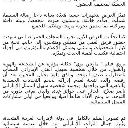
الحسيّة لمختلف الحضور.
تميّز العرض بتجهيزات حسية مُعدّة بعناية داخل صالة السينما،
شملت إضاءة خافتة، ومستوى صوت منخفضاً، وبيئة دافئة
ومرحّبة، بما يضمن تجربة مريحة وملائمة للجميع.
كما تخلّلت العرض الأول تجربة السجادة الحمراء، التي شهدت
حضور فريق العمل من ممثلين ومنتجين، إلى جانب نخبة من
كبار الشخصيات وممثلي وسائل الإعلام والمؤثرين، في أجواء
احتفالية عكست أهمية الحدث وتميّزه.
يروي فيلم " ماونتن بوي" حكاية مؤثرة عن الشجاعة والهوية
والقبول، من خلال شخصية سهيل، الفتى الإماراتي المصاب
باضطراب طيف التوحد، والذي يلوذ بجبال الفجيرة بعد أن
رفضه والده نتيجة لعدم إدراكه لحجم التحديات الجسدية
والذهنية التي يواجهها. ويجسد شخصية سهيل الممثل الإماراتي
ناصر صلاح، الحائز على جوائز عدة، والذي يعاني بدوره من
التوحد، ما يمنح الأداء طابعاً أصيلاً وواقعياً في أولى مشاركات
الممثل السينمائية.
تم تصوير الفيلم بالكامل في دولة الإمارات العربية المتحدة،
ويُبرز جمال التراث الإماراتي من خلال عدسة سينمائية