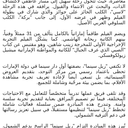
معاصرة، حيث تتحول رحلة سهيل إلى مسار عاطفي لاكتشاف
الذات، والبحث عن الانتماء والقبول. يرافقه في هذه الرحلة
"لاسي"، الكلب الحائز على جوائز والذي شارك في بطولة
الفيلم وظهر في عرضه الأول، إلى جانب "بركة"، الكلب
السلوقي العربي الأصيل.
ويضم الفيلم طاقماً إماراتياً بالكامل يتألف من 31 ممثلاً وفنياً،
بينهم الكاتبة ريحانة الهاشمي. كما يشكّل الفيلم التجربة
الإخراجية الأولى للمخرجة زينب شاهين، وهو مقتبس عن كتاب
"الصبي الذي عرف الجبال" للكاتبة والمواطنة الإماراتية ميشيل
زيولكوفسكي.
لا تكتفي "ريل سينما"، بصفتها أول دار سينما في دولة الإمارات
تحظى باعتماد رسمي من مركز التوحد، بتقديم العروض
السينمائية، بل تسعى أيضاً لإعادة تعريف تجربة مشاهدة
الأفلام، بما يضمن بيئة مرحّبة وشاملة للجميع.
وقد تلقى فريق عملها تدريباً متخصّصاً للتعامل مع الاحتياجات
المختلفة، فيما تم تصميم المرافق بعناية لتقديم تجربة سلسة
وآمنة. وتندرج هذه المبادرة ضمن سلسلة فعاليات شاملة
تخطط "ريل سينما" لتنظيمها مستقبلاً، في سبيل تعزيز رسالتها
في دعم الترفيه الشمولي.
تُبرز هذه المبادرة التزام "ريل سينما" الراسخ بدعم الشمول،