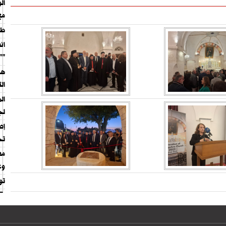
مع
طل
ان
"الحزب"
هل
ال
ال
لج
تح
وع
تو