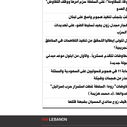
“الوفاء للمقاومة”: على السلطة حزم أمرها ووقف التفاوض
 العدو
بٌ بتجنّب تنفيذ هجوم واسع على لبنان
فجار مجدل زون يعيد تسليط الضوء على تهديدات
 تتولى إيطاليا التحقق من تنفيذ التفاهمات في المناطق
تجريبية؟
مفاوضات تتقدّم عسكرياً.. والأوّل من أيلول موعد مبدئي
ولة جديدة
إصابة 11 في هجوم للحوثيين على السعودية والمملكة
ذر من هجمات وشيكة
"مفاوضات" روما : السلطة غطت استمرار حرب إسرائيل
دوانها..(د.محمد هزيمة )
قيف زوج ساندي الحسيان بشبهة قتلها
INN
LEBANON