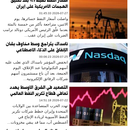
أسعار النفط تهبط 5% بعد تعليق
الهجمات الأمريكية على إيران
2026-07-27 01:45:33
واصلت أسعار النفط خسائرها، يوم
الاثنين، متراجعة بأكثر من خمسة بالمئة
بعدما علّق الرئيس الأمريكي دونالد ترامب
الضربات على إيران عقب...
ناسداك يتراجع وسط مخاوف بشأن
الإنفاق على الذكاء الاصطناعي
2026-07-25 00:06:23
انخفض المؤشر ناسداك الذي تغلب عليه
أسهم التكنولوجيا عند الإغلاق، اليوم
الجمعة، بعد أن باع مستثمرون أسهم
شركات الرقائق الإلكترونية...
التصعيد في الشرق الأوسط يهدد
تعافي قطاع تكرير النفط العالمي
2026-07-22 14:51:18
تهدد الحرب المتصاعدة بين الولايات
المتحدة وإيران خطط شركات تكرير
النفط الآسيوية لزيادة الإنتاج في
أغسطس آب، مما قد يبقي مخزونات...