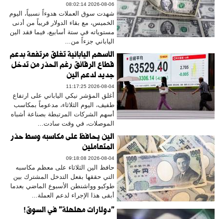
2026-08-06 08:02:14
شهدت سوق العملات هدوءاً نسبياً، اليوم
الخميس، مع بقاء الدولار قريباً من أدنى
مستوياته في ستة أسابيع، فيما فقد الين
الياباني جزءاً من...
الأسهم اليابانية تغلق مرتفعة بدعم
قطاع الرقائق رغم الحذر من تدخل
جديد لدعم الين
2026-08-04 11:17:25
أغلق المؤشر نيكي الياباني على ارتفاع
طفيف، اليوم الثلاثاء، مدعوماً بمكاسب
أسهم الشركات المرتبطة بصناعة أشباه
الموصلات، في وقت سادت...
الين يحافظ على مكاسبه وسط حذر
المتعاملين
2026-08-04 09:18:08
حافظ الين الثلاثاء على معظم مكاسبه
التي حققها بفعل التدخل المشترك بين
طوكيو وواشنطن الأسبوع الماضي بعدما
أبقى هذا الإجراء لدعم العملة...
"دولارات مهلهلة" في السوق!