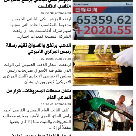
المؤشر نيكي الياباني يرتفع بدعم من
مكاسب أدفانتست
2026-07-30 07:00:39
ارتفع المؤشر نيكي الياباني الخميس
مدعوما بالمكاسب الحادة التي سجلها
سهم شركة أدفانتست بعد أن رفعت
الشركة المصنعة لمعدات اختبار...
الذهب يرتفع والأسواق تقيّم رسالة
رئيس المركزي الأميركي
2026-07-30 07:10:04
ارتفعت أسعار الذهب الخميس في الوقت
الذي تقيّم فيه الأسواق تصريحات رئيس
مجلس الاحتياطي الاتحادي (البنك المركزي
الأمريكي) كيفن وورش بشأن...
بشأن محطات المحروقات.. قرار من
المدعي العام
2026-07-29 16:26:41
كلف النائب العام التمييزي القاضي أحمد
رامي الحاج، القوى الأمنية بمعاينة محطات
المحروقات والتثبت مما إذا كان بعضها
مقفلاً أو إذا...