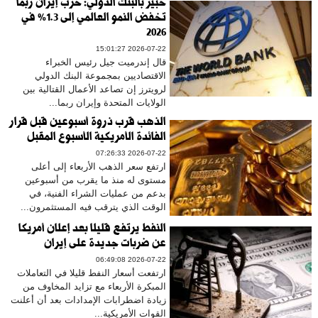
خبير بالبنك الدولي: حرب إيران ربما
تخفض النمو العالمي إلى 1.3% في
2026
2026-07-22 15:01:27
قال إندرميت جيل رئيس الخبراء
الاقتصاديين بمجموعة البنك الدولي
لرويترز إن تصاعد الأعمال القتالية بين
الولايات المتحدة وإيران ربما...
الذهب قرب ذروة أسبوعين قبل قرار
الفائدة الأمريكية الأسبوع المقبل
2026-07-22 07:26:33
ارتفع سعر الذهب الأربعاء إلى أعلى
مستوى له منذ ما يقرب من أسبوعين
بدعم من عمليات الشراء الفنية، في
الوقت الذي يترقب فيه المستثمرون...
النفط يرتفع قليلا بعد إعلان أمريكا
عن ضربات جديدة على إيران
2026-07-22 06:49:08
ارتفعت أسعار النفط قليلا في التعاملات
المبكرة الأربعاء مع تزايد المخاوف من
زيادة اضطرابات الإمدادات بعد أن أعلنت
القوات الأمريكية...