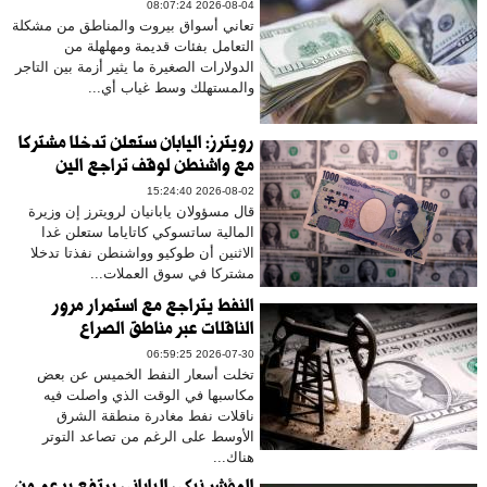
2026-08-04 08:07:24
تعاني أسواق بيروت والمناطق من مشكلة
التعامل بفئات قديمة ومهلهلة من
الدولارات الصغيرة ما يثير أزمة بين التاجر
والمستهلك وسط غياب أي...
رويترز: اليابان ستعلن تدخلا مشتركا
مع واشنطن لوقف تراجع الين
2026-08-02 15:24:40
قال مسؤولان يابانيان لرويترز إن وزيرة
المالية ساتسوكي كاتاياما ستعلن غدا
الاثنين أن طوكيو وواشنطن نفذتا تدخلا
مشتركا في سوق العملات...
النفط يتراجع مع استمرار مرور
الناقلات عبر مناطق الصراع
2026-07-30 06:59:25
تخلت أسعار النفط الخميس عن بعض
مكاسبها في الوقت الذي واصلت فيه
ناقلات نفط مغادرة منطقة الشرق
الأوسط على الرغم من تصاعد التوتر
هناك...