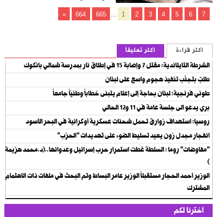
»
664
665
...
1
2
3
4
5
6
7
أكثر قراءة
أكثر تعليقاً
الشرطة التايلاندية: مقتل 7 وإصابة 15 في إطلاق نار بمدرسة شمالي بانكوك
طلبٌ بتجنّب تنفيذ هجوم واسع على لبنان
طوني فرنجية: لبنان بحاجة إلى إعلام يتبنى خطاباً وطنيّاً جامعاً
بري يدعو الى جلسة عامة في 11 و12 الحالي
روسيا: استهداف زوارق تحمل شحنات عسكرية أوكرانية في البحر الأسود
انفجار مجدل زون يعيد تسليط الضوء على تهديدات "الحزب"
"مفاوضات" روما : السلطة غطت استمرار حرب إسرائيل وعدوانها..(د.محمد هزيمة
)
الوزير أحمد الحجار مستقبلاً الوزير عامر البساط وتم البحث في ملفات ذات الاهتمام
المشترك
اخترنا لكم