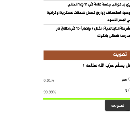
ي يدعو الى جلسة عامة في 11 و12 الحالي
سيا: استهداف زوارق تحمل شحنات عسكرية أوكرانية
 البحر الأسود
الشرطة التايلاندية: مقتل 7 وإصابة 15 في إطلاق نار
درسة شمالي بانكوك
تصويت
 يسلّم حزب الله سلاحه ؟
نعم
0.01%
لا
99.99%
تصويت