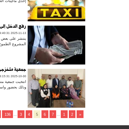
إحدى ماكينات الص
رفع الدخل إلى 8 آلاف دولار شهرياً
2025-11-13 09:40:31
ينتشر على بعض ال
المشروع الطموح ل
جمعية متخرّجي 
2025-10-30 13:15:31
انتخبت جمعية متخر
وذلك بحضور واسع ل
136
...
3
4
5
6
7
...
1
2
«