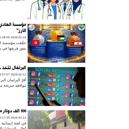
مؤسسة الهادي ت
الأرز"
2026-02-19 11:49:06
حقّقت مؤسسة الهاد
بفوز فريقها في م
البرتغال تتخذ 
2026-02-12 23:07:57
أقرّ البرلمان ال
موافقة صريحة من 
100 ألف دولار من مؤسسة مخزومي دعماً لأهالي طرابلس
2026-02-12 09:17:35
أهالي الضحايا وال