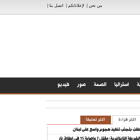
من نحن
|
لإعلاناتكم
|
اتصل بنا
|
ة
أستراليا
الصحة
صور
فيديو
أكثر قراءة
أكثر تعليقاً
لبٌ بتجنّب تنفيذ هجوم واسع على لبنان
الشرطة التايلاندية: مقتل 7 وإصابة 15 في إطلاق نار