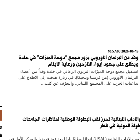
ب
ط
ج
ب
ر
ف
2026-06-15 10:57:03
​وفد من البرلمان الأوروبي يزور مجمع "دوحة المبرّات" في خلدة
ا
ويطّلع على جهود إيواء النازحين ورعاية الأيتام
"
​استقبل مجمع دوحة المبرّات التربوي الرعائي في خلدة وفداً من أعضاء
البرلمان الأوروبي (من فرنسا وبلجيكا)، في زيارة هدفت إلى الاطلاع على
ت
تداعيات الحرب على المجتمع اللبناني، والتعرّف عن كثب...
ه
ا
لآداب اللبنانية تحرز لقب البطولة الوطنية لمناظرات الجامعات
طولة الدولية في قطر
ال
في
حققت جامعة العلوم والآداب اللبنانية (USAL) إنجازًا وطنيًا بارزًا بعد فوز فريقها بالمركز الأول في