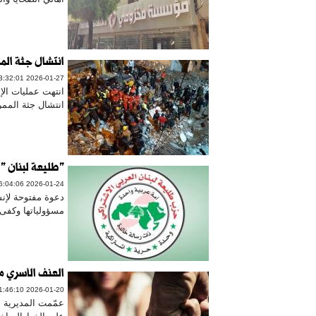
انتشال جثة المم
2026-01-27 23:32:01
انتهت عمليات الإ
انتشال جثة الممر
"طليعة لبنان " 
2026-01-24 16:04:06
دعوة مفتوحة لإنشا
مسؤولياتها وكفى اس
العنف الأسري مس
2026-01-20 11:46:10
عمّمت المديرية ا