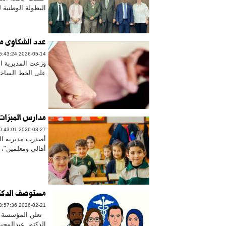
البطولة الوطنية 
عدد الشكاوى من
2026-05-14 15:43:24
وزعت المديرية ال
على الخط الساخن 1745 لشهر نيسان ، وفقا للآ
مدارس المبرّات
2026-03-27 20:43:01
أصدرت مديرية الت
أهالي ومعلمين"، أ
مستوصف الدكتو
2026-02-21 13:57:36
تعلن المؤسسة ال
الدكتور عبدالمجي