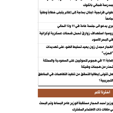
مدرسة شمالي بانكوك
وني فرنجية: لبنان بحاجة إلى إعلام يتبنى خطاباً وطنيّاً
امعاً
ري يدعو الى جلسة عامة في 11 و12 الحالي
وسيا: استهداف زوارق تحمل شحنات عسكرية أوكرانية
ي البحر الأسود
نفجار مجدل زون يعيد تسليط الضوء على تهديدات
الحزب"
إصابة 11 في هجوم للحوثيين على السعودية والمملكة
حذر من هجمات وشيكة
ل تتولى إيطاليا التحقق من تنفيذ التفاهمات في المناطق
لتجريبية؟
اخترنا لكم
وزير أحمد الحجار مستقبلاً الوزير عامر البساط وتم البحث
 ملفات ذات الاهتمام المشترك