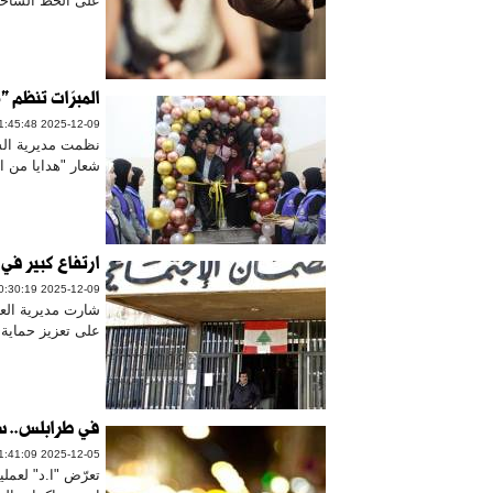
على الخط الساخن 1745 لشهر كانون الأول 2025. ج
المبرّات تنظم "
2025-12-09 11:45:48
​​نظمت مديرية ال
شعار "هدايا من ا
ارتفاع كبير في
2025-12-09 10:30:19
شارت مديرية العل
على تعزيز حماية 
في طرابلس.. سل
2025-12-05 21:41:09
تعرّض "ا.د" لعملي