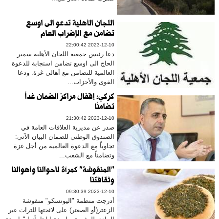
اللجان الأهلية تدعو الى اوسع
تضامن مع الإضراب العام
2023-12-10 22:00:42
دعا رئيس جمعية اللجان الأهلية سمير
الحاج الى اوسع تضامن استجابة للدعوة
العالمية للتضامن مع أهالي غزة. ودعا
القوى والأحزاب...
كركي: إقفال مراكز الضمان غداً
تضامنًا
2023-12-10 21:30:42
صدر عن مديرية العلاقات العامة في
الصندوق الوطني للضمان البيان الآتي:
تجاوباً مع الدعوة العالمية من أجل غزة
وتضامناً مع الشعب...
"المنقوشة" كمرآة لأحوالنا وأهوالنا
وثقافتنا
2023-12-10 09:30:39
أدرجت منظمة "اليونسكو" منقوشة
الزعتر(أو الصعتر) على لائحتها للتراث غير