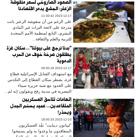
الصعود الصاروخي لسعر منقوشة
الزعتر: الجشع يدمر اقتصادنا
2023-12-17 11:30:42
على الرغم من أن منقوشة الزعتر باتت
مدرجة على لائحة التراث غير المادي
البشري، التابع لمنظمة الأمم المتحدة
للتربية والعلم والثقافة...
"بدنا نرجع على بيوتنا"... سكان غزة
يطلقون صرخة خوف من الحرب
الدموية
2023-12-17 09:30:29
مع استهداف القنابل الإسرائيلية قطاع
غزة، يضطر سكان القطاع إلى التكدس
على الحدود مع شبه جزيرة سيناء
المصرية في مدينة رفح ويقولون إنه لم...
إتهامات تلاحق العسكريين
المتقاعدين... عميد يحسُم الجدل
ويحذّر!
2023-12-15 18:00:33
"ليبانون ديبايت" نفّذ العسكريون
المتعاقدون ما وعدوا به ولم يسمحوا
للوزراء بالوصول إلى السراي الحكومي