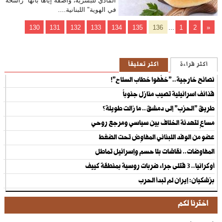
المادي للبشرية، واصفة إياها بأنها "راسخة
في الهوية" اللبنانية....
130
131
132
133
134
135
136
...
1
2
«
أكثر قراءة
أكثر تعليقاً
نصائح خارجية.. "خفّفوا خطاب السلاح"!
قذائف اسرائيلية تصيب منازل جنوباً
طريق "الحزب" إلى دمشق.. ما زالت طويلة؟
مساعٍ لتهدئة الخلاف بين سياسي ومرجع روحي
عضو من الوفد اللبناني المفاوِض تحت الضغط
المفاوضات.. نقاشات بلا حسم وإسرائيل تماطل
أوكرانيا.. 3 قتلى جراء ضربات روسية بمنطقة كييف
بزشكيان: إيران لم تبدأ الحرب
اخترنا لكم