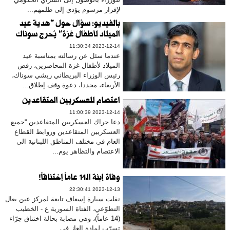
لإقرار مرسوم يؤدي إلى ظلمهم...
بالفيديو: سؤال حول "هدية عيد
الميلاد لأطفال غزة" يُحرج سوناك
2023-12-14 11:30:34
عندما سئل عن رسالته بمناسبة عيد
الميلاد لأطفال غزة المحاصرين، رفض
رئيس الوزراء البريطاني ريشي سوناك،
الأربعاء، مجددا، دعوة وقف إطلاق...
اعتصام للعسكريين المتقاعدين
2023-12-14 11:00:39
دعا حراك العسكريين المتقاعدين “جميع
العسكريين المتقاعدين وروابط القطاع
العام في مختلف المناطق اللبنانية الى
الاعتصام والتظاهر يوم...
وفاة إبنة الـ14 عاماً إختناقاً!
2023-12-13 22:30:41
نقلت سيارة إسعاف تابعة لمركز عين بعال
التطوّعي، الفتاة السورية ع - الخطيب
(14 عاماً)، وهي مصابة بحالة اختناق جرّاء
تسرّب لمادة الغاز في...