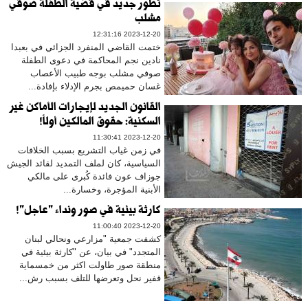
تطور جديد في قضية الطفلة صوفي
مشلب
2023-12-20 12:31:16
ختمت القاضي المنفرد الجزائي في بعبدا
نادين نجم المحاكمة في دعوى الطفلة
صوفي مشلب بوجه طبيب الأعصاب
غسان حميمص بجرم الإدلاء بإفادة...
القانون الجديد لإيجارات الأماكن غير
السكنية: حقوق المالكين أولاً!
2023-12-20 11:30:41
في زمن غياب التشريع بسبب الخلافات
السياسية، كان لملف التمديد لقائد الجيش
جوزاف عون فائدة كُبرى على مالكي
الأبنية المؤجرة، وخسارة...
كارثة بيئية في صور ونداء "عاجل"!
2023-12-20 11:00:40
كشفت جمعية "مزارعي ونحالي لبنان
المتجدد" في بيان، عن "كارثة بيئية في
منطقة صور طاولت اكثر من خمسماية
قفير نحل وتعرضها للتلف بسبب رش...