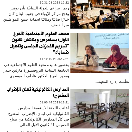
2023-12-22 15:31:03
ربما، يتراءى للدولة اللبنانيّة بأن توفير
وفتح مراكز الإيواء في جنوب لبنان كان
خيارًا صائبًا ومثاليًا لحماية جميع المواطنين
من القصف...
معهد العلوم الاجتماعية (الفرع
الأوّل) يستعرض ويناقش قانون
"تجريم التحرّش الجنسي وتأهيل
ضحاياه"
2023-12-21 11:12:15
بحضور عميدة معهد العلوم الاجتماعية في
الجامعة اللبنانية البروفيسورة مارلين حيدر
ومدير الفرع الدكتور عاطف الموسوي
نظّمت إدارة المعهد...
المدارس الكاثوليكية تُعلن الإضراب
المفتوح!
2023-12-21 01:00:44
أعلنت اللجنة الأسقفية للمدارس
الكاثوليكية في لبنان، الإضراب المفتوح
في كلّ المدارس الكاثوليكية من صباح
الخميس 21 كانون الأول الحالي....