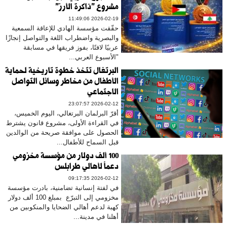
مشروع "ذاكرة الأرز"
2026-02-19 11:49:06
حقّقت مؤسسة الهادي للإعاقة السمعية
والبصرية واضطراب اللغة والتواصل إنجازًا
عربيًا لافتًا، بفوز فريقها في مسابقة
"الأسبوع العربي...
البرتغال تتخذ خطوة تاريخية لحماية
الأطفال من مخاطر وسائل التواصل
الاجتماعي
2026-02-12 23:07:57
أقرّ البرلمان البرتغالي، اليوم الخميس،
في القراءة الأولى، مشروع قانون يشترط
الحصول على موافقة صريحة من الوالدين
قبل السماح للأطفال...
100 ألف دولار من مؤسسة مخزومي
دعماً لأهالي طرابلس
2026-02-12 09:17:35
في لفتة إنسانية تضامنية، بادرت مؤسسة
مخزومي إلى التبرّع بمبلغ 100 ألف دولار
كهبة لدعم أهالي الضحايا والمنكوبين من
أهلنا في مدينة...