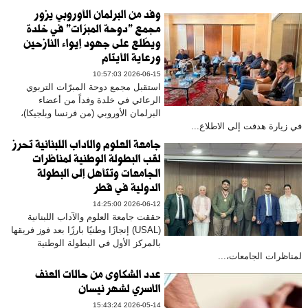
​وفد من البرلمان الأوروبي يزور
مجمع "دوحة المبرّات" في خلدة
ويطّلع على جهود إيواء النازحين
ورعاية الأيتام
2026-06-15 10:57:03
​استقبل مجمع دوحة المبرّات التربوي
الرعائي في خلدة وفداً من أعضاء
البرلمان الأوروبي (من فرنسا وبلجيكا)،
في زيارة هدفت إلى الاطلاع...
جامعة العلوم والآداب اللبنانية تحرز
لقب البطولة الوطنية لمناظرات
الجامعات وتتأهل إلى البطولة
الدولية في قطر
2026-06-12 14:25:00
حققت جامعة العلوم والآداب اللبنانية
(USAL) إنجازًا وطنيًا بارزًا بعد فوز فريقها
بالمركز الأول في البطولة الوطنية
لمناظرات الجامعات،...
عدد الشكاوى من حالات العنف
الأسري لشهر نيسان
2026-05-14 15:43:24