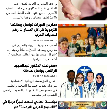
وزعت المديرية العامة لقوى الأمن
الداخلي عدد الشكاوى من حالات العنف
الأسري المبلّغ عنها، على الخط الساخن
1745 لشهر نيسان ، وفقا للآتي:...
مدارس المبرّات تواصل رسالتها
التربوية في كل المسارات رغم
تحديات الحرب
2026-03-27 20:43:01
أصدرت مديرية التربية والتعليم في
مدارس ومعاهد المبرّات بياناً وجهته إلى
"شركاء مسيرتها من أهالي ومعلمين"،
أكدت فيه "التزامها...
مستوصف الدكتور عبدالمجيد
الرافعي يواصل خدماته
2026-02-21 13:57:36
تعلن المؤسسة الوطنية الاجتماعية
مواصلة تقديم خدماتها الصحية والطبية
في مستوصف الدكتور عبدالمجيد الرافعي
الشعبي في منطقة...
مؤسسة الهادي تحصد تميزًا عربيًا في
"الأسبوع العربي للبرمجة" عبر