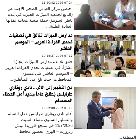
2026-07-24 11:50:42
احتضن مركز العباس الصحي الاجتماعي
(التابع لجمعية المبرّات الخيرية في بلدة
ياطر الجنوبية) حملة صحية مجانية نفذتها
العيادة الطبية...
مدارس المبرّات تتألّق في تصفيات
تحدي القراءة العربي – الموسم
العاشر
2026-07-17 10:15:37
حقق تلامذة مدارس المبرّات إنجازًا
مشرّفًا في تصفيات تحدي القراءة العربي
– الموسم العاشر على مستوى
المحافظات، حيث بلغ عدد المتأهلين...
من التغيير إلى الأثر... نادي روتاري
طرابلس يُطلق عاماً جديداً من العطاء
المستدام
2026-07-13 18:06:08
أقام نادي روتاري طرابلس حفل التسلم
والتسليم السنوي مساء السبت
11/7/2026 في منتجع فلوريدا بيتش
ريزورت – الهري، بحضور محافظ
المنطقة...