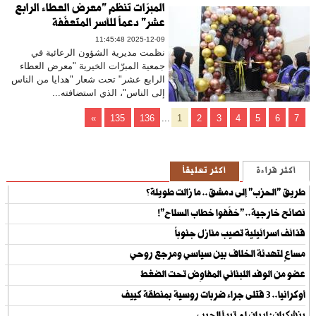
المبرّات تنظم "معرض العطاء الرابع
عشر" دعماً للأسر المتعفّفة
2025-12-09 11:45:48
​​نظمت مديرية الشؤون الرعائية في
جمعية المبرّات الخيرية "معرض العطاء
الرابع عشر" تحت شعار "هدايا من الناس
إلى الناس"، الذي استضافته...
»
135
136
...
1
2
3
4
5
6
7
أكثر قراءة
أكثر تعليقاً
طريق "الحزب" إلى دمشق.. ما زالت طويلة؟
نصائح خارجية.. "خفّفوا خطاب السلاح"!
قذائف اسرائيلية تصيب منازل جنوباً
مساعٍ لتهدئة الخلاف بين سياسي ومرجع روحي
عضو من الوفد اللبناني المفاوِض تحت الضغط
أوكرانيا.. 3 قتلى جراء ضربات روسية بمنطقة كييف