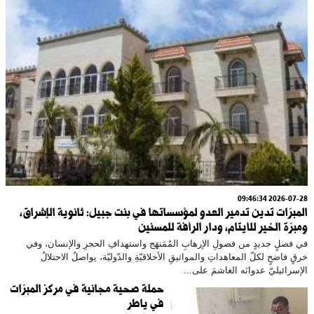
2026-07-28 09:46:34
المبرّات تدين تدمير العدو لمؤسساتها في بنت جبيل: ثانوية الإشراق،
ومبرّة الخير للأيتام، ودار الرأفة للمسنين
في فصلٍ جديدٍ من فصولِ الإرهابِ المُمَنهَج واستهدافِ الحجرِ والإنسان، وفي
خرقٍ فاضحٍ لكلّ المعاهداتِ والمواثيقِ الأخلاقيّةِ والدّوليّة، يواصلُ الاحتلالُ
الإسرائيليّ عدوانَه الغاشمَ على...
حملة صحية مجانية في مركز المبرّات
في ياطر