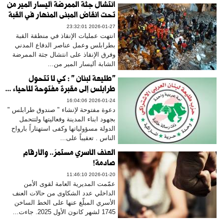
انتشال جثة الممرضة أليسار المير من
تحت انقاض المبنى المنهار في القبة
2026-01-27 23:32:01
انتهت عمليات الإنقاذ في منطقة القبة
بطرابلس وعمل عناصر الدفاع المدني
وفرق الإنقاذ على انتشال جثة الممرضة
الشابة أليسار المير من...
"طليعة لبنان " : كي لا تتحول
طرابلس إلى مقبرة مفتوحة للأحياء ...
2026-01-24 16:04:06
دعوة مفتوحة لإنشاء " صندوق طرابلس "
بجهود ابناء المدينة وفعاليتها ولتتحمل
الدولة مسؤولياتها وكفى استهتاراً بارواح
الناس . تعقيباً على...
العنف الأسري مستمرّ.. والأرقام
صادمة!
2026-01-20 11:46:10
عمّمت المديرية العامة لقوى الأمن
الداخلي عدد الشكاوى من حالات العنف
الأسري المبلّغ عنها على الخط الساخن
1745 لشهر كانون الأول 2025. جاءت...