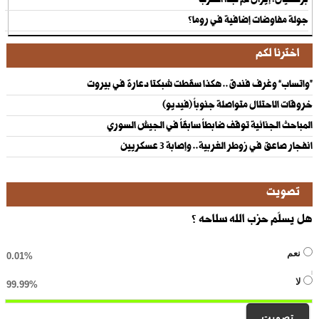
بزشكيان: إيران لم تبدأ الحرب
جولة مفاوضات إضافية في روما؟
اخترنا لكم
“واتساب” وغرف فندق.. هكذا سقطت شبكتا دعارة في بيروت
خروقات الاحتلال متواصلة جنوباً (فيديو)
المباحث الجنائية توقف ضابطاً سابقاً في الجيش السوري
انفجار صاعق في زوطر الغربية.. وإصابة 3 عسكريين
تصويت
هل يسلّم حزب الله سلاحه ؟
نعم
0.01%
لا
99.99%
تصويت