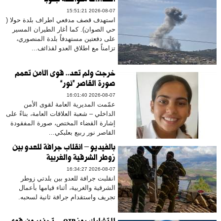
اعتداءات متواصلة جنوباً
2026-08-07 15:51:21
استهدف قصف مدفعي اطراف بلدة حولا (
حي الصوان). كما أغار الطيران المسير
على دفعتين مستهدفاً بلدة المنصوري،
تزامناً مع اطلاق العدو لقذائف...
خرجت ولم تعد.. قوى الأمن تعمم
صورة القاصر “نور”
2026-08-07 16:01:40
عمّمت المديرية العامة لقوى الأمن
الداخلي – شعبة العلاقات العامة، بناءً على
إشارة القضاء المختص، صورة المفقودة
القاصر نور ربيع بعلبكي...
بالفيديو – انقلاب جرافة للعدو بين
زوطر الشرقية والغربية
2026-08-07 16:34:27
انقلبت جرافة للعدو بين بلدتي زوطر
الشرقية والغربية، أثناء قيامها بأعمال
تجريف واستقدام جرافة ثانية لسحبه.