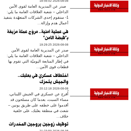
2026-08-08 18:56:02
صدر عن المديرية العامة لقوى الأمن
الداخلي – شعبة العلاقات العامة ما يلي:
1- ستقوم إحدى الشركات المتعهّدة بتنفيذ
أعمال هدم وإزالة...
في عملية أمنية.. مروّج عملة مزيفة
بـ”قبضة الأمن”
2026-08-08 19:29:25
صدر عن المديرية العامة لقوى الأمن
الداخلي – شعبة العلاقات العامة ما يلي:
في إطار المتابعة اليوميّة التي تقوم بها
قطعات قوى الأمن...
اختطاف عسكريّ في بعلبك..
والجيش يتحرّك
2026-08-08 20:12:18
أُفرج عن عسكري في الجيش اللبناني،
مساء السبت، بعدما كان مسلحون قد
أقدموا على خطفه على طريق يونين –
شعث في منطقة بعلبك، على خلفية
خلاف...
توقيف زوجَين يروجين المخدرات
2026-08-08 21:23:59