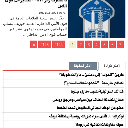
لا تشارك رمز OTP…تحذير من قوى
الأمن
2026-08-07 19:21:15
حذّر رئيس شعبة العلاقات العامة في
قوى الأمن الداخلي، العميد جوزيف مسلم،
المواطنين، في فيديو توعوي نشر عبر
حساب قوى الامن الداخلي...
»
2143
2144
...
1
2
3
4
5
6
7
أكثر قراءة
أكثر تعليقاً
طريق "الحزب" إلى دمشق.. ما زالت طويلة؟
نصائح خارجية.. "خفّفوا خطاب السلاح"!
قذائف اسرائيلية تصيب منازل جنوباً
مساعٍ لتهدئة الخلاف بين سياسي ومرجع روحي
عضو من الوفد اللبناني المفاوِض تحت الضغط
أوكرانيا.. 3 قتلى جراء ضربات روسية بمنطقة كييف
جولة مفاوضات إضافية في روما؟