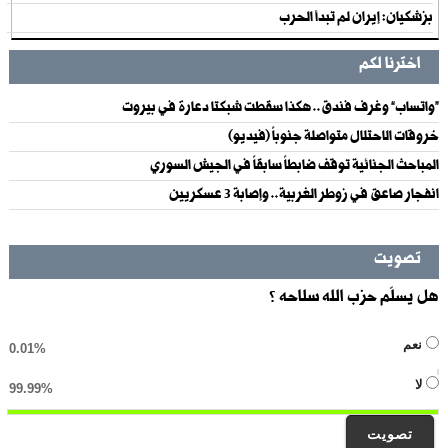
بزشكيان: إيران لم تبدأ الحرب
اخترنا لكم
“واتساب” وغرف فندق.. هكذا سقطت شبكتا دعارة في بيروت
خروقات الاحتلال متواصلة جنوباً (فيديو)
المباحث الجنائية توقف ضابطاً سابقاً في الجيش السوري
انفجار صاعق في زوطر الغربية.. وإصابة 3 عسكريين
تصويت
هل يسلّم حزب الله سلاحه ؟
نعم
0.01%
لا
99.99%
تصويت