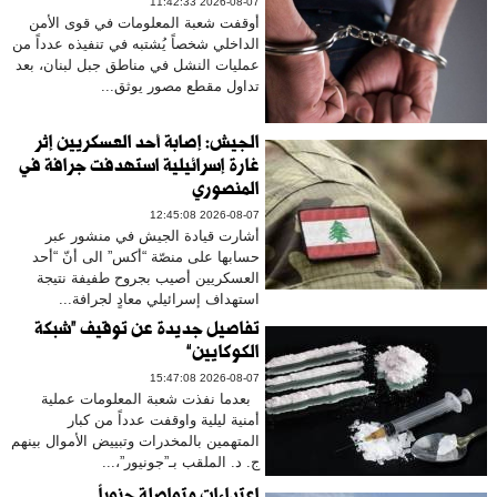
2026-08-07 11:42:33
أوقفت شعبة المعلومات في قوى الأمن
الداخلي شخصاً يُشتبه في تنفيذه عدداً من
عمليات النشل في مناطق جبل لبنان، بعد
تداول مقطع مصور يوثق...
الجيش: إصابة أحد العسكريين إثر
غارة إسرائيلية استهدفت جرافة في
المنصوري
2026-08-07 12:45:08
أشارت قيادة الجيش في منشور عبر
حسابها على منصّة “أكس” الى أنّ “أحد
العسكريين أصيب بجروح طفيفة نتيجة
استهداف إسرائيلي معادٍ لجرافة...
تفاصيل جديدة عن توقيف “شبكة
الكوكايين”
2026-08-07 15:47:08
بعدما نفذت شعبة المعلومات عملية
أمنية ليلية واوقفت عدداً من كبار
المتهمين بالمخدرات وتبييض الأموال بينهم
ج. د. الملقب بـ”جونيور”،...