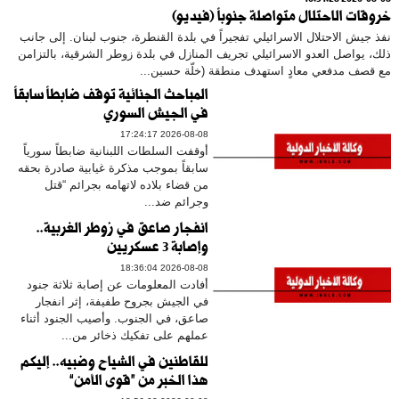
2026-08-08 16:51:28
خروقات الاحتلال متواصلة جنوباً (فيديو)
نفذ جيش الاحتلال الاسرائيلي تفجيراً في بلدة القنطرة، جنوب لبنان. إلى جانب
ذلك، يواصل العدو الاسرائيلي تجريف المنازل في بلدة زوطر الشرقية، بالتزامن
مع قصف مدفعي معادٍ استهدف منطقة (خلّة حسين...
المباحث الجنائية توقف ضابطاً سابقاً
في الجيش السوري
2026-08-08 17:24:17
أوقفت السلطات اللبنانية ضابطاً سورياً
سابقاً بموجب مذكرة غيابية صادرة بحقه
من قضاء بلاده لاتهامه بجرائم “قتل
وجرائم ضد...
انفجار صاعق في زوطر الغربية..
وإصابة 3 عسكريين
2026-08-08 18:36:04
أفادت المعلومات عن إصابة ثلاثة جنود
في الجيش بجروح طفيفة، إثر انفجار
صاعق، في الجنوب. وأصيب الجنود أثناء
عملهم على تفكيك ذخائر من...
للقاطنين في الشياح وضبيه.. إليكم
هذا الخبر من “قوى الأمن”