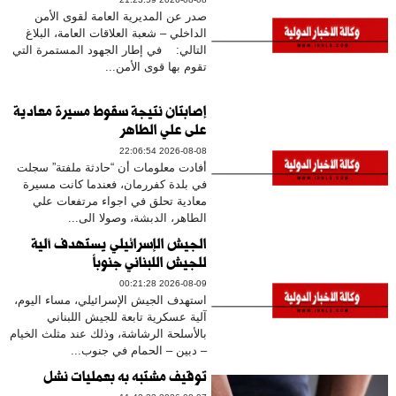
صدر عن المديرية العامة لقوى الأمن
الداخلي – شعبة العلاقات العامة، البلاغ
التالي: في إطار الجهود المستمرة التي
تقوم بها قوى الأمن...
إصابتان نتيجة سقوط مسيرة معادية
على علي الطاهر
2026-08-08 22:06:54
أفادت معلومات أن “حادثة ملفتة” سجلت
في بلدة كفررمان، فعندما كانت مسيرة
معادية تحلق في اجواء مرتفعات علي
الطاهر، الدبشة، وصولا الى...
الجيش الإسرائيلي يستهدف آلية
للجيش اللبناني جنوباً
2026-08-09 00:21:28
استهدف الجيش الإسرائيلي، مساء اليوم،
آلية عسكرية تابعة للجيش اللبناني
بالأسلحة الرشاشة، وذلك عند مثلث الخيام
– دبين – الحمام في جنوب...
توقيف مشتبه به بعمليات نشل