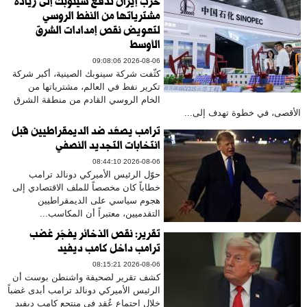
حرب إيران تدفع سينوبك إلى زيادة
مشترياتها من النفط الروسي
لتعويض نقص إمدادات الشرق
الأوسط
2026-08-06 09:08:06
كثّفت شركة سينوبك الصينية، أكبر شركة
تكرير نفط في العالم، مشترياتها من
الخام الروسي القادم من منطقة الشرق
الأقصى، في خطوة تهدف إلى...
ترامب يصعّد ضد الديمقراطيين قبل
انتخابات التجديد النصفي
2026-08-06 08:44:10
حوّل الرئيس الأميركي دونالد ترامب
خطاباً كان مخصصاً للملف الاقتصادي إلى
هجوم سياسي على الديمقراطيين
التقدميين، معتبراً أن المكاسب...
تقرير: نقص الذخائر يفجّر غضب
ترامب داخل كامب ديفيد
2026-08-06 08:15:21
كشف تقرير لصحيفة واشنطن بوست أن
الرئيس الأميركي دونالد ترامب أبدى غضباً
خلال اجتماع عُقد في منتجع كامب ديفيد