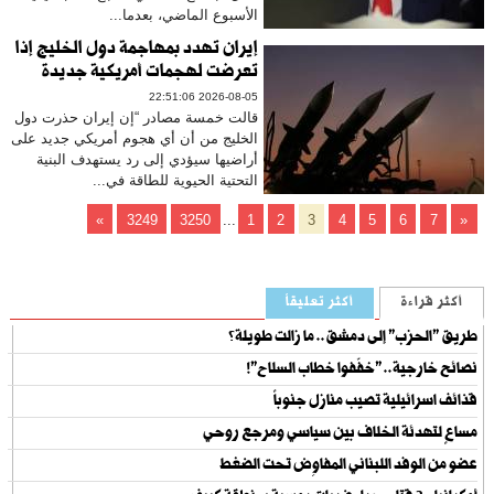
الأسبوع الماضي، بعدما...
إيران تهدد بمهاجمة دول الخليج إذا
تعرضت لهجمات أمريكية جديدة
2026-08-05 22:51:06
قالت خمسة مصادر “إن إيران حذرت دول
الخليج من أن أي هجوم أمريكي جديد على
أراضيها سيؤدي إلى رد يستهدف البنية
التحتية الحيوية للطاقة في...
»
3249
3250
...
1
2
3
4
5
6
7
«
أكثر قراءة
أكثر تعليقاً
طريق "الحزب" إلى دمشق.. ما زالت طويلة؟
نصائح خارجية.. "خفّفوا خطاب السلاح"!
قذائف اسرائيلية تصيب منازل جنوباً
مساعٍ لتهدئة الخلاف بين سياسي ومرجع روحي
عضو من الوفد اللبناني المفاوِض تحت الضغط