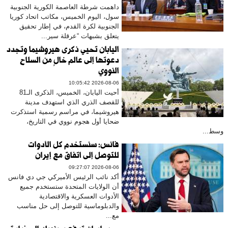
داهمت شرطة العاصمة الكورية الجنوبية
سول، اليوم الخميس، مكاتب اتحاد كوريا
الجنوبية لكرة القدم، في إطار تحقيق
يتعلق بشبهات “عرقلة سير...
اليابان تحيي ذكرى هيروشيما وتجدد
دعوتها إلى عالم خالٍ من السلاح
النووي
2026-08-06 10:05:42
أحيت اليابان، الخميس، الذكرى الـ81
للقصف الذري الذي استهدف مدينة
هيروشيما، في مراسم رسمية استذكرت
ضحايا أول هجوم نووي في التاريخ،
وسط...
فانس: سنستخدم كل الأدوات
للتوصل إلى اتفاق مع إيران
2026-08-06 09:27:07
أكد نائب الرئيس الأميركي جي دي فانس
أن الولايات المتحدة ستستخدم جميع
الأدوات العسكرية والاقتصادية
والدبلوماسية للتوصل إلى حل مناسب
مع...