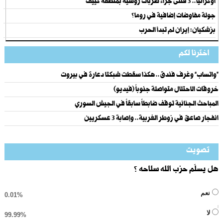
أوكرانيا.. 3 قتلى جراء ضربات روسية بمنطقة كييف
جولة مفاوضات إضافية في روما؟
بزشكيان: إيران لم تبدأ الحرب
اخترنا لكم
“واتساب” وغرف فندق.. هكذا سقطت شبكتا دعارة في بيروت
خروقات الاحتلال متواصلة جنوباً (فيديو)
المباحث الجنائية توقف ضابطاً سابقاً في الجيش السوري
انفجار صاعق في زوطر الغربية.. وإصابة 3 عسكريين
تصويت
هل يسلّم حزب الله سلاحه ؟
نعم
0.01%
لا
99.99%