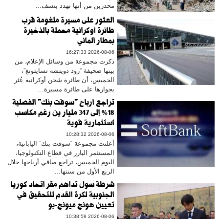
محذرين من أنها تهدد بنسف...
العثور على مسيرة ملغومة قرب
طائرة أوكرانية محملة بالذخيرة
بمطار ألماني
2026-08-06 16:27:33
ذكرت مجموعة من وسائل الإعلام، من
بينها صحيفة “زود دويتشه تسايتونغ”،
الخميس، أن طائرة شحن أوكرانية عُثر
بجوارها على طائرة مسيرة...
تراجع أرباح "سوفت بنك" الفصلية
18% إلى 347 مليار ين رغم مكاسب
استثمارية قوية
2026-08-06 10:28:32
أعلنت مجموعة “سوفت بنك” اليابانية،
المستثمر البارز في قطاع التكنولوجيا،
اليوم الخميس، تراجع صافي أرباحها خلال
الربع الأول من سنتها...
شرطة سول تداهم مقر اتحاد كوريا
الجنوبية لكرة القدم للتحقيق في
تعيين هونج ميونج-بو
2026-08-06 10:38:58