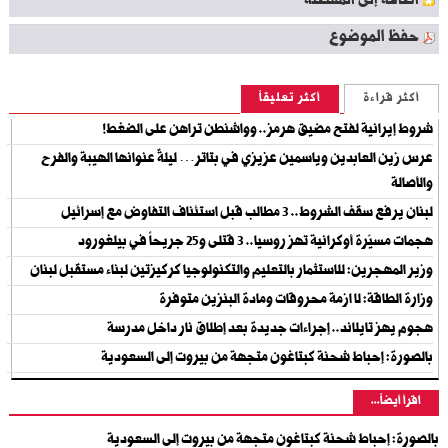
اضافة إلى المفضلة
حفظ الموضوع
أكثر قراءة
أكثر تعليقاً
شروط إيرانية لفتح مضيق هرمز.. وواشنطن تراهن على الضغط!
عرس زين العابدين وياسمين عزيزي في بتاتر… ليلةٌ عنوانها الهيبة والفرح
والأصالة
لبنان يرفع سقف الشروط.. 3 مطالب قبل استئناف التفاوض مع إسرائيل
هجمات مسيّرة أوكرانية تهز روسيا.. 3 قتلى و25 جريحاً في بيلغورود
وزير المهجرين: للاستثمار بالتعليم والتكنولوجيا كركيزتين لبناء مستقبل لبنان
وزارة الطاقة: لا ازمة محروقات ومادة البنزين متوفرة
هجوم يهز تايلاند.. إجراءات جديدة بعد إطلاق نار داخل مدرسة
بالصورة: إحباط شحنة كبتاغون متجهة من بيروت إلى السعودية
اقرأ أيضاً...
بالصورة: إحباط شحنة كبتاغون متجهة من بيروت إلى السعودية