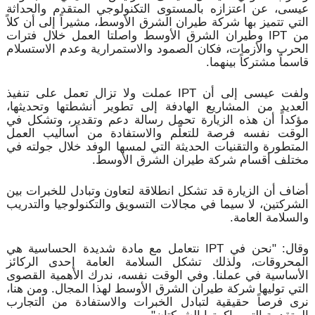
عيسى، عن اعتزازه بالمستوى التكنولوجي المتقدم والحداثة
التي تتميز بها شركة طيران الشرق الأوسط، مشيراً إلى أن كلاً
من IPT وطيران الشرق الأوسط واصلتا العمل خلال فترات
الحرب والأزمات، فكان الصمود والاستمرارية وعدم الاستسلام
قاسماً مشتركاً بينهما.
ولفت عيسى إلى أن IPT عملت ولا تزال تعمل على تنفيذ
العديد من المشاريع الهادفة إلى تطوير أنشطتها وتحديثها،
مؤكداً أن هذه الزيارة تحمل رسالة دعم وتقدير، وتشكل في
الوقت نفسه فرصة للتعلّم والاستفادة من أساليب العمل
المتطورة والتقنيات الحديثة التي لمسها الوفد خلال جولته في
مختلف أقسام شركة طيران الشرق الأوسط.
أضاف أن الزيارة قد تشكل انطلاقة لتعاون وتبادل للخبرات بين
الشركتين، لا سيما في مجالات التسويق والتكنولوجيا والتدريب
والسلامة العامة.
وقال: "نحن في IPT نتعامل مع مادة شديدة الحساسية هي
المحروقات، ولذلك تشكل السلامة العامة إحدى الركائز
الأساسية في عملنا. وفي الوقت نفسه، ندرك الأهمية القصوى
التي توليها شركة طيران الشرق الأوسط لهذا المجال. ومن هنا،
نرى فرصاً حقيقية لتبادل الخبرات والاستفادة من التجارب