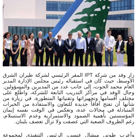
زار وفد من شركة IPT المقر الرئيسي لشركة طيران الشرق
الأوسط، حيث كان في استقباله رئيس مجلس الإدارة المدير
العام محمد الحوت، إلى جانب عدد من المديرين والمسؤولين.
وجال الوفد في مراكز التدريب التابعة للشركة، واطّلع على
مختلف أقسامها وتجهيزاتها وتقنياتها المتطورة، في زيارة من
شأنها أن تفتح آفاقاً جديدة للتعاون والاستفادة من الخبرات
المتبادلة في مجالات عدة، وتعكس في الوقت نفسه إيمان
المؤسستين بأهمية الصمود والاستمرارية وعدم الاستسلام،
رغم الظروف الصعبة التي عصفت ولا تزال تعصف بلبنان.
وأعرب طوني ميشال عيسى، الرئيس التنفيذي لمجموعة