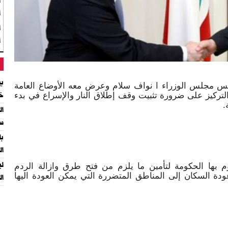
ا
ا
ا
بي
س مجلس الوزراء ا نواف سلام وعرض معه الأوضاع العامة
لتركيز على ضرورة تثبيت وقف إطلاق النار والإسراع في بدء
خا
.
ال
سل
با
ال
وم بها الحكومة لتأمين ما يلزم من فتح طرق وازالة الردم
ودة السكان إلى المناطق المتضررة التي يمكن العودة اليها
ال