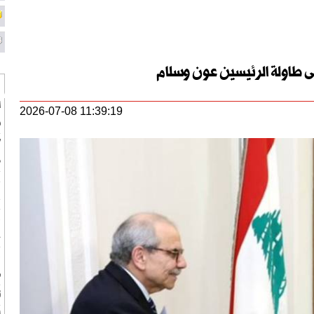
على طاولة الرئيسين عون وسلام
ا
2026-07-08 11:39:19
س
“
م
ع
ع
ب
خ
ف
ط
ت