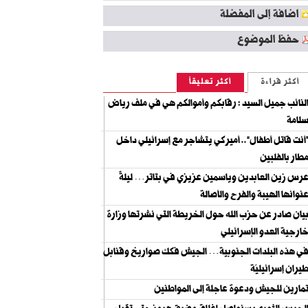
اضافة إلى المفضلة
حفظ الموضوع
أكثر قراءة
أكثر تعليقاً
لنائب جميل السيد : رقابكم وأموالكم هي في ملف رياض
لامة
أنت قاتل أطفال”.. أميركي يتشاجر مع إسرائيلي داخل
طار بالفلبين
رس زين العابدين وياسمين عزيزي في بتاتر… ليلةٌ
نوانها الهيبة والفرح والأصالة
يان صادر عن حزب الله حول الخريطة التي نشرتها وزارة
ارجية العدو الإسرائيلي
ي هذه البلدات الجنوبية… الجيش فكك صواريخ وقنابل
يران إسرائيليّة
مارين للجيش ودعوة عاجلة إلى المواطنين