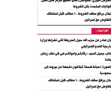
لحرس الثوري: سنواصل إغلاق مضيق هرمز حتى تقبل
لولايات المتحدة بكل الشروط
لبنان يرفع سقف الشروط.. 3 مطالب قبل استئناف
لتفاوض مع إسرائيل
اقرأ أيضاً...
ان صادر عن حزب الله حول الخريطة التي نشرتها وزارة
رجية العدو الإسرائيلي
نائب جميل السيد : رقابكم وأموالكم هي في ملف رياض
امة
لصورة: إحباط شحنة كبتاغون متجهة من بيروت إلى
سعودية
لبنان يرفع سقف الشروط.. 3 مطالب قبل استئناف
تفاوض مع إسرائيل