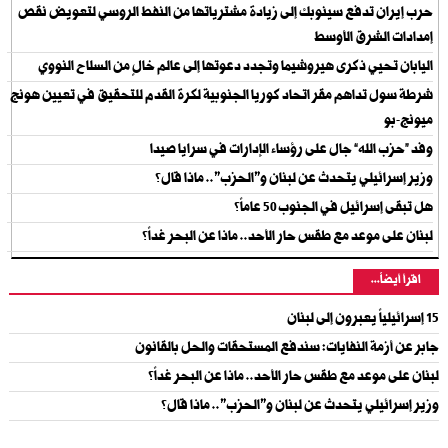
حرب إيران تدفع سينوبك إلى زيادة مشترياتها من النفط الروسي لتعويض نقص
إمدادات الشرق الأوسط
اليابان تحيي ذكرى هيروشيما وتجدد دعوتها إلى عالم خالٍ من السلاح النووي
شرطة سول تداهم مقر اتحاد كوريا الجنوبية لكرة القدم للتحقيق في تعيين هونج
ميونج-بو
وفد “حزب الله” جال على رؤساء الإدارات في سرايا صيدا
وزير إسرائيلي يتحدث عن لبنان و"الحزب".. ماذا قال؟
هل تبقى إسرائيل في الجنوب 50 عاماً؟
لبنان على موعد مع طقس حار الأحد.. ماذا عن البحر غداً؟
اقرأ أيضاً...
15 إسرائيلياً يعبرون إلى لبنان
جابر عن أزمة النفايات: سندفع المستحقات والحل بالقانون
لبنان على موعد مع طقس حار الأحد.. ماذا عن البحر غداً؟
وزير إسرائيلي يتحدث عن لبنان و"الحزب".. ماذا قال؟