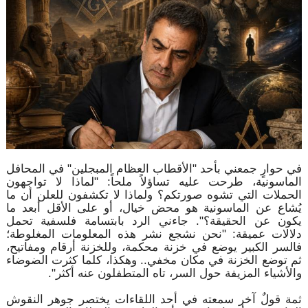
في حوارٍ جمعني بأحد "الأقطاب العظام المبجلين" في المحافل
الماسونية، طرحت عليه تساؤلاً ملحاً: "لماذا لا تواجهون
الحملات التي تشوه صورتكم؟ ولماذا لا تكشفون للعلن أن ما
يُشاع عن الماسونية هو محض خيال، أو على الأقل أبعد ما
يكون عن الحقيقة؟". جاءني الرد بابتسامة فلسفية تحمل
دلالات عميقة: "نحن نشجع نشر هذه المعلومات المغلوطة؛
فالسر الكبير يوضع في خزنة محكمة، وللخزنة أرقام ومفاتيح،
ثم توضع الخزنة في مكان مخفي.. وهكذا، كلما كثرت الضوضاء
والأشياء المزيفة حول السر، تاه المتطفلون عنه أكثر".
ثمة قولٌ آخر سمعته في أحد اللقاءات يختصر جوهر النقوش