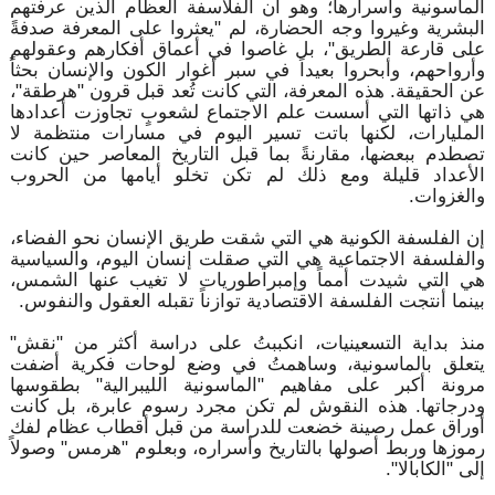
الماسونية وأسرارها؛ وهو أن الفلاسفة العظام الذين عرفتهم
البشرية وغيروا وجه الحضارة، لم "يعثروا على المعرفة صدفةً
على قارعة الطريق"، بل غاصوا في أعماق أفكارهم وعقولهم
وأرواحهم، وأبحروا بعيداً في سبر أغوار الكون والإنسان بحثاً
عن الحقيقة. هذه المعرفة، التي كانت تُعد قبل قرون "هرطقة"،
هي ذاتها التي أسست علم الاجتماع لشعوبٍ تجاوزت أعدادها
المليارات، لكنها باتت تسير اليوم في مسارات منتظمة لا
تصطدم ببعضها، مقارنةً بما قبل التاريخ المعاصر حين كانت
الأعداد قليلة ومع ذلك لم تكن تخلو أيامها من الحروب
والغزوات.
إن الفلسفة الكونية هي التي شقت طريق الإنسان نحو الفضاء،
والفلسفة الاجتماعية هي التي صقلت إنسان اليوم، والسياسية
هي التي شيدت أمماً وإمبراطوريات لا تغيب عنها الشمس،
بينما أنتجت الفلسفة الاقتصادية توازناً تقبله العقول والنفوس.
منذ بداية التسعينيات، انكببتُ على دراسة أكثر من "نقش"
يتعلق بالماسونية، وساهمتُ في وضع لوحات فكرية أضفت
مرونة أكبر على مفاهيم "الماسونية الليبرالية" بطقوسها
ودرجاتها. هذه النقوش لم تكن مجرد رسوم عابرة، بل كانت
أوراق عمل رصينة خضعت للدراسة من قبل أقطاب عظام لفك
رموزها وربط أصولها بالتاريخ وأسراره، وبعلوم "هرمس" وصولاً
إلى "الكابالا".