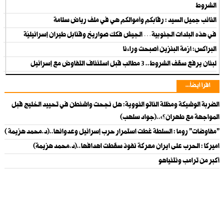
الشروط
النائب جميل السيد : رقابكم وأموالكم هي في ملف رياض سلامة
في هذه البلدات الجنوبية… الجيش فكك صواريخ وقنابل طيران إسرائيليّة
البراكس: ازمة البنزين أصبحت وراءنا
لبنان يرفع سقف الشروط.. 3 مطالب قبل استئناف التفاوض مع إسرائيل
اقرأ أيضاً...
الضربة الوشيكة ومظلة الناتو النووية: هل نجحت واشنطن في تحييد الخليج قبل
المواجهة مع طهران؟»..(جواد سلهب)
"مفاوضات" روما : السلطة غطت استمرار حرب إسرائيل وعدوانها..(د.محمد هزيمة )
اميركا : الحرب على ايران معركة نفوذ سقطت اهدافها..(د.محمد هزيمة)
أكبر من ترامب ونتنياهو