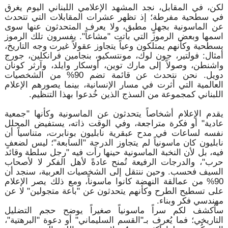
لكن، في المقابل، نجد المشهد الإعلامي اللبناني اليوم يغرق
في سطحية مفرطة؛ إذ تظهر عشرات المقابلات التي تتحدث
عن الماسونية بجهلٍ مطبق، ولا يعرف المتحدثون عنها سوى
اسمها وبعض الرموز التي باتت "مشاعاً". يفسرون تلك الرموز
بسطحية وكأنهم يمتلكون وعياً يتجاوز عقولاً غيرت وجه التاريخ،
أمثال: فولتير، جون لوك، مونتسكيو، بنجامين فرانكلين، جورج
واشنطن، وصولاً إلى مارك توين، أوسكار وايلد، وآرثر كونان
دويل. نحن نتحدث عن قائمة تضم 90% من الشخصيات
العالمية التي أثرت في مسار الإنسانية، بينما يصورهم الإعلام
اللبناني كمجموعة من السذج الذين خُدعوا بهذا التنظيم.
يقدم الإعلام أشخاصاً يتحدثون عن الماسونية وكأنها "جمعية
عادية" أو فكرة متراجعة، وفي الوقت ذاته، يستفيض المحلل
نفسه لساعات في مدح عبقرية نابليون بونابرت، متناسياً أن
نابليون كان ماسونياً لم يتجاوز الدرجة "السابعة"؛ ليس لضعفٍ
فيه، بل لأن النخبة الماسونية حينها رأت فيه "رجل سلطة وقائد
حرب"، والدرجات الرفيعة تُمنح عادةً لأهل الفكر لا لأصحاب
السيف فحسب. وحين ننتقل إلى الشخصيات العربية، سنجد أن
90% من عمالقة النهضة كانوا ماسوناً، ومع ذلك يصر الإعلام
على تسطيح الطرح وكأنهم يتحدثون عن "باعة متجولين" لا عن
مهندسي فكر وبناء.
سأكشف لكم سراً ماسونياً صغيراً يوضح حجم التضليل
التاريخي؛ فما يُعرف بـ"القسم السليماني" أو دعوة "البرهتية"،