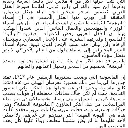
التي كُتب حولها أكثر من 4 ملايين نص باللغة العربية وحده،
وذكرها ابن سينا والغزالي وابن عربي، لطالما صورها العقل
العربي كطقس لسحر تسخير الجن لبناء هيكل سليمان.
الحقيقة التي يهرب منها العقل الجمعي هي أن أسماء
"البرهتية" الثمانية والعشرين ليست أسماء جن، بل هي أسماء
"الوزراء والمهندسين والعمال البنائين" الذين شيدوا الهيكل.
وبما أن العقل العربي رفض الاعتراف بعبقرية "البنائين"
(الماسون) وقدرتهم البشرية على الإعجاز المعماري باستخدام
الرخام وأرز لبنان، فقد نسب الإنجاز لقوى غيبية، محولاً أسماء
البشر المحترفين إلى أسماء ملوك من العالم الآخر كي لا يقر
بفضل هؤلاء الماسون.
واليوم قد تجد اكثر من مائة مليون انسان يحملون تعويذة
"البرهتية" لتحميهم من السحر وتسهل اعمالهم وافعالهم.
إن الماسونية التي وضعت دستورها الرسمي عام 1717، تمتد
جذورها إلى ما قبل ذلك بعصور؛ ففرسان الهيكل في عام 1200
كانوا ماسوناً، وحتى الفراعنة حملوا هذا الفكر. وفي العصور
القديمة، حيث لم تكن هناك بطاقات ممغنطة أو هويات يصعب
تزويرها، كان من السهل تزييف رسالة بختم ملكي في ظل بطء
المراسلات. من هنا، ابتكر البناؤون "الماسونية العملية"؛ وهي
حركات جسدية، ومصافحات سرية، وكلمات مرور معقدة. كانت
هذه هي "الهوية المهنية" التي تميزهم عن غيرهم، ولا يمكن
لأحد تقليدها ما لم يكن منتسباً مطلعاً، وبناءً عليها كان يحدد
المنتسب اليها.