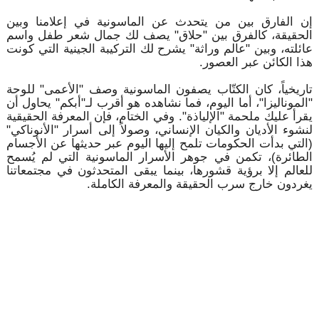
إن الفارق بين من يتحدث عن الماسونية في إعلامنا وبين
الحقيقة، كالفرق بين "حلاق" يصف لك جمال شعر طفل واسم
عائلته، وبين "عالم وراثة" يشرح لك التركيبة الجينية التي كونت
هذا الكائن عبر العصور.
تاريخياً، كان الكتّاب يصفون الماسونية وصف "الأعمى" للوحة
"الموناليزا"، أما اليوم، فما نشاهده هو أقرب لـ"أبكم" يحاول أن
يقرأ عليك ملحمة "الإلياذة". وفي الختام، فإن المعرفة الحقيقية
لنشوء الأديان والكيان الإنساني، وصولاً إلى أسرار "الأنوناكي"
(التي بدأت الحكومات تلمح إليها اليوم عبر حديثها عن الأجسام
الطائرة)، تكمن في جوهر الأسرار الماسونية التي لم يُسمح
للعالم إلا برؤية قشورها، بينما يبقى المتحدثون في مجتمعاتنا
يغردون خارج سرب الحقيقة والمعرفة الكاملة.