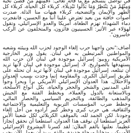
في تواصل ينسجم مع ما قاله تعالى: ﴿فَمِنْهُمْ مَنْ قَضَىٰ نَحْبَهُ
وَمِنْهُمْ مَنْ يَنْتَظِرُ وَمَا بَدَّلُوا تَبْدِيلًا﴾. كربلاء كل الحياة، كربلاء كل
الطهر والإيمان والتضحية، كربلاء هيهات منا الذلة. صدرت
أصوات خافتة من بعيد تعترض علينا أننا مع الحسين، فانفجرت
دماء الشهداء تهزم الطغاة، أمريكا والعدو الإسرائيلي، وتقول
لهؤلاء عبر الأثير: الحسينيون فائزون، والمتخلفون عن الركب
خاسرون”.
أضاف:”نحن واجهنا حرب إلغاء الوجود لحزب الله وبيئته وشعبه
والمواطنين المرتبطين به في لبنان. يقول وزير الخارجية
الأمريكية روبيو: إسرائيل موجودة في لبنان لأن حزب الله
يستهدفها بالصواريخ. لا، إسرائيل موجودة في لبنان لأنها تريد
أن تبتلعه، إسرائيل موجودة في لبنان لأنها تريد أن تحتله على
طريق إسرائيل الكبرى. والمقاومة إنما وجدت بسبب العدوان
والاحتلال. هذا العدوان الإسرائيلي الأمريكي براً وبحراً وجواً
على المدنيين والشجر والحجر والحياة، بكل أنواع الأسلحة،
وبالاستعانة بالدول والعملاء، وبخطط الفتنة مع الجيش
والمذهب والطائفة، وبالتجريم السياسي والحصار المالي،
وخطط ضرب المؤسسات التربوية والتعليمية والاجتماعية
والثقافية، هي حرب كبرى وخطر كبير أرادوه من أجل إلغاء
وجودنا. لكن الحمد لله، بالموقف الكربلائي لكل شعبنا الأبي
العزيز استطعنا أن نوقف هذا العدوان، استطعنا أن نحقق إنجازاً
عظيماً. نعلنها بالفم الملآن: لقد كسرنا المشروع الإسرائيلي
الأمريكي، ودخلنا مرحلة جديدة، والذي يريد أن يعمل الآن يجب