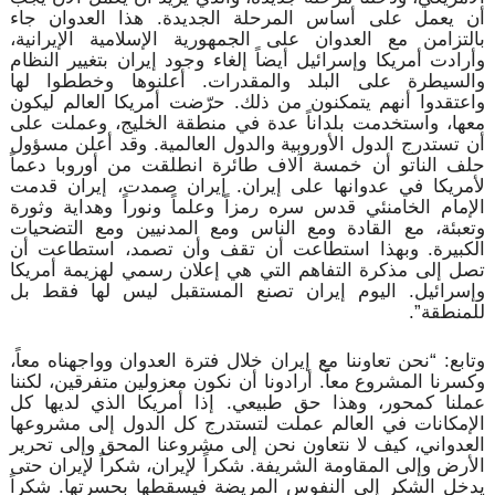
أن يعمل على أساس المرحلة الجديدة. هذا العدوان جاء
بالتزامن مع العدوان على الجمهورية الإسلامية الإيرانية،
وأرادت أمريكا وإسرائيل أيضاً إلغاء وجود إيران بتغيير النظام
والسيطرة على البلد والمقدرات. أعلنوها وخططوا لها
واعتقدوا أنهم يتمكنون من ذلك. حرّضت أمريكا العالم ليكون
معها، واستخدمت بلداناً عدة في منطقة الخليج، وعملت على
أن تستدرج الدول الأوروبية والدول العالمية. وقد أعلن مسؤول
حلف الناتو أن خمسة آلاف طائرة انطلقت من أوروبا دعماً
لأمريكا في عدوانها على إيران. إيران صمدت، إيران قدمت
الإمام الخامنئي قدس سره رمزاً وعلماً ونوراً وهداية وثورة
وتعبئة، مع القادة ومع الناس ومع المدنيين ومع التضحيات
الكبيرة. وبهذا استطاعت أن تقف وأن تصمد، استطاعت أن
تصل إلى مذكرة التفاهم التي هي إعلان رسمي لهزيمة أمريكا
وإسرائيل. اليوم إيران تصنع المستقبل ليس لها فقط بل
للمنطقة”.
وتابع: “نحن تعاوننا مع إيران خلال فترة العدوان وواجهناه معاً،
وكسرنا المشروع معاً. أرادونا أن نكون معزولين متفرقين، لكننا
عملنا كمحور، وهذا حق طبيعي. إذا أمريكا الذي لديها كل
الإمكانات في العالم عملت لتستدرج كل الدول إلى مشروعها
العدواني، كيف لا نتعاون نحن إلى مشروعنا المحق وإلى تحرير
الأرض وإلى المقاومة الشريفة. شكراً لإيران، شكراً لإيران حتى
يدخل الشكر إلى النفوس المريضة فيسقطها بحسرتها. شكراً