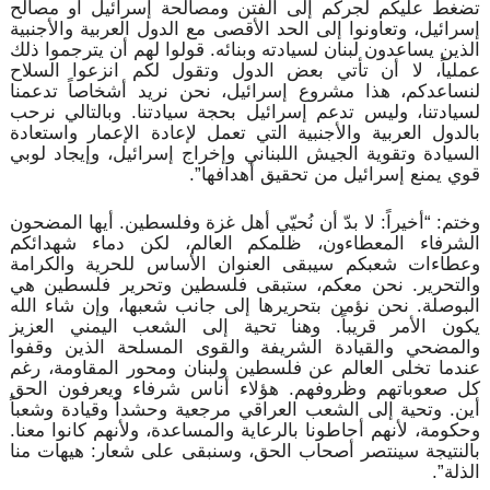
تضغط عليكم لجركم إلى الفتن ومصالحة إسرائيل أو مصالح
إسرائيل، وتعاونوا إلى الحد الأقصى مع الدول العربية والأجنبية
الذين يساعدون لبنان لسيادته وبنائه. قولوا لهم أن يترجموا ذلك
عملياً، لا أن تأتي بعض الدول وتقول لكم انزعوا السلاح
لنساعدكم، هذا مشروع إسرائيل، نحن نريد أشخاصاً تدعمنا
لسيادتنا، وليس تدعم إسرائيل بحجة سيادتنا. وبالتالي نرحب
بالدول العربية والأجنبية التي تعمل لإعادة الإعمار واستعادة
السيادة وتقوية الجيش اللبناني وإخراج إسرائيل، وإيجاد لوبي
قوي يمنع إسرائيل من تحقيق أهدافها”.
وختم: “أخيراً: لا بدّ أن نُحيّي أهل غزة وفلسطين. أيها المضحون
الشرفاء المعطاءون، ظلمكم العالم، لكن دماء شهدائكم
وعطاءات شعبكم سيبقى العنوان الأساس للحرية والكرامة
والتحرير. نحن معكم، ستبقى فلسطين وتحرير فلسطين هي
البوصلة. نحن نؤمن بتحريرها إلى جانب شعبها، وإن شاء الله
يكون الأمر قريباً. وهنا تحية إلى الشعب اليمني العزيز
والمضحي والقيادة الشريفة والقوى المسلحة الذين وقفوا
عندما تخلى العالم عن فلسطين ولبنان ومحور المقاومة، رغم
كل صعوباتهم وظروفهم. هؤلاء أناس شرفاء ويعرفون الحق
أين. وتحية إلى الشعب العراقي مرجعية وحشداً وقيادة وشعباً
وحكومة، لأنهم أحاطونا بالرعاية والمساعدة، ولأنهم كانوا معنا.
بالنتيجة سينتصر أصحاب الحق، وسنبقى على شعار: هيهات منا
الذلة”.