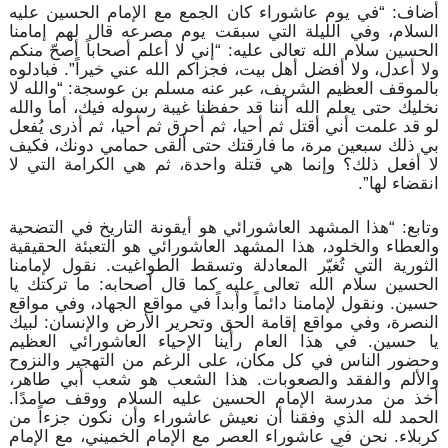
أضاف: “في يوم عاشوراء كان الجمع مع الإمام الحسين عليه
السلام، وفي الليلة التي سبقت يوم مصرعه قال لهم إمامنا
الحسين سلام الله تعالى عليه: “إني لا أعلم أصحاباً أصحّ منكم
ولا أعدل، ولا أفضل أهل بيت، فجزاكم الله عني خيراً”. فبادلوه
بالموقف العظيم الشريف، عبر عنه مسلم بن عوسجة: “والله لا
نخليك حتى يعلم الله أننا قد حفظنا غيبة رسوله فيك، أما والله
لو قد علمت أني أقتل ثم أحيا، ثم أحرق ثم أحيا، ثم أذرى يُفعل
بي ذلك سبعين مرة، ما فارقتك حتى ألقى حمامي دونك، فكيف
لا أفعل ذلك؟ وإنما هي قتلة واحدة، ثم هي الكرامة التي لا
انقضاء لها”.
وتابع: “هذا المشهد العاشورائي هو أيقونة التاريخ في التضحية
والعطاء والخلود، هذا المشهد العاشورائي هو التعبئة الحقيقية
الثورية التي تُغيّر المعادلة وتسقط الطواغيت. نقول لإمامنا
الحسين سلام الله تعالى عليه كما قال أصحابه: ما تركتك يا
حسين. ونقول لإمامنا دائماً وأبداً في مواقع الجهاد، وفي مواقع
النصرة، وفي مواقع إقامة الحق وتحرير الأرض والإنسان: لبيك
يا حسين. في هذا العام رأينا الإحياء العاشورائي العظيم
وحضور الناس في كل مكان، على الرغم من التهجير والنزوح
والألم والفقد والصعوبات. هذا الشعب هو شعب أبي طاهر،
أخذ من مدرسة الإمام الحسين عليه السلام ووقف صامدًا.
الحمد لله الذي وفقنا أن نعيش عاشوراء وأن نكون جزءاً من
كربلاء. نحن في عاشوراء العصر مع الإمام الخميني، مع الإمام