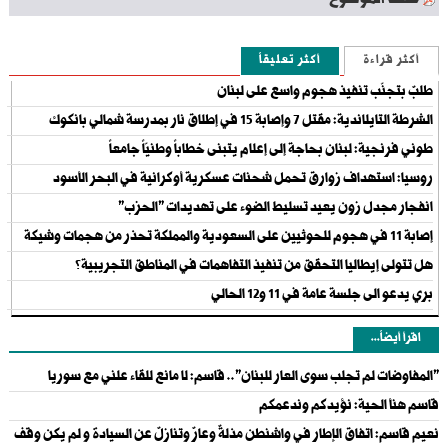
حفظ الموضوع
أكثر قراءة
أكثر تعليقاً
طلبٌ بتجنّب تنفيذ هجوم واسع على لبنان
الشرطة التايلاندية: مقتل 7 وإصابة 15 في إطلاق نار بمدرسة شمالي بانكوك
طوني فرنجية: لبنان بحاجة إلى إعلام يتبنى خطاباً وطنيّاً جامعاً
روسيا: استهداف زوارق تحمل شحنات عسكرية أوكرانية في البحر الأسود
انفجار مجدل زون يعيد تسليط الضوء على تهديدات "الحزب"
إصابة 11 في هجوم للحوثيين على السعودية والمملكة تحذر من هجمات وشيكة
هل تتولى إيطاليا التحقق من تنفيذ التفاهمات في المناطق التجريبية؟
بري يدعو الى جلسة عامة في 11 و12 الحالي
اقرأ أيضاً...
"المفاوضات لم تجلب سوى العار للبنان".. قاسم: لا مانع للقاء علني مع سوريا
قاسم هنأ الحية: نؤيدكم وندعمكم
نعيم قاسم: اتفاق الإطار في واشنطن مذلةٌ وعارٌ وتنازلٌ عن السيادة و لم يكن وقف