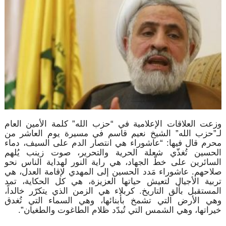
وزعت العلاقات الإعلامية في “حزب الله” كلمة الأمين العام
لـ”حزب الله” الشيخ نعيم قاسم في مسيرة يوم العاشر من
محرم قال فيها: “عاشوراء هي انتصار الدم على السيف، دماء
الحسين تُغذّي شعلة الحرية والتحرير، صوت زينب يُلهم
السائرين على خطّ الجهاد، هي راية النور لهداية الناس نحو
صلاحهم. عاشوراء مَدد الحسين إلى المهدي لإقامة العدل، هي
تربية الأجيال لتعيش حياتها العزيزة، هي كل الحكاية، تمد
المستقبل بألق التاريخ. كربلاء هي الزمن الذي يتكرّر خالداً،
وهي الأرض التي تشمخ بأبنائها، وهي السماء التي تُغدق
خيراتها، وهي الشمس التي تُبدّد ظلام الطاغوت والطغيان”.