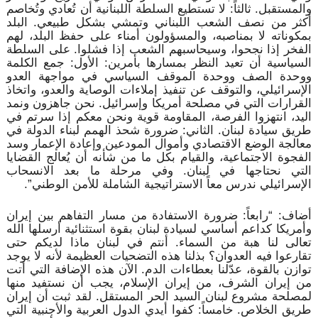
والمستقبل. ثالثاً: لا تستطيع السلطة اللبنانية أن تُعادي وتُخاصم
أكثر من نصف الشعب اللبناني وتمشي بشكل طبيعي. البلد
بمكوناته لا بمناصبه، والمسؤولون أمناء على حفظ البلد، لهم
الفخر إذا نجحوا، وسيحاسبهم الشعب إذا فشلوا. على السلطة
السياسية أن تعيد النظر بمسارها بأمرين: الأول: جمع الكلمة
ووحدة الصف ووحدة الموقف السياسي في مواجهة العدو
الإسرائيلي، والتوقف عن تنفيذ إملاءات الوصاية والعدو، واتخاذ
القرارات التي في مصلحة أمريكا وإسرائيل. نحن جاهزون ونمد
اليد، انتهزوا الفرصة، المقاومة قوية ونحن معكم إذا سرتم في
طريق سيادة لبنان. الثاني: ضرورة شحذ الهمم لبناء الدولة في
معالجة الوضع الاقتصادي وأموال المودعين وإعادة الإعمار وسد
الفجوة الاجتماعية، والقيام بكل ما من شأنه أن يُعالج القضايا
التي نحتاجها في لبنان. وفي مرحلة ما بعد الانسحاب
الإسرائيلي ندرس معاً الاستراتيجية الشاملة للأمن الوطني”.
أضاف: “رابعاً: ضرورة الاستفادة من مسار التفاهم بين إيران
وأمريكا كداعم أساسي لسيادة لبنان بقوة استثنائية أرسلها الله
تعالى لنا هبة من السماء. أنتم في لبنان ماذا لديكم حتى
تقارعوا فيه العدوان؟ بذلنا هذه التضحيات العظيمة لأنه لا يوجد
توازن بالقوة، عدّلنا بعطاءات الدم. الآن هذه الإضافة التي أتت
من إيران الشرف، من إيران الإسلام، يجب أن نستفيد منها
لمصلحة مشروع لبنان السيد الحر المستقل. لقد ثبت أن إيران
طريق الخلاص. خامساً: كفوا أيدي الدول العربية والأجنبية التي