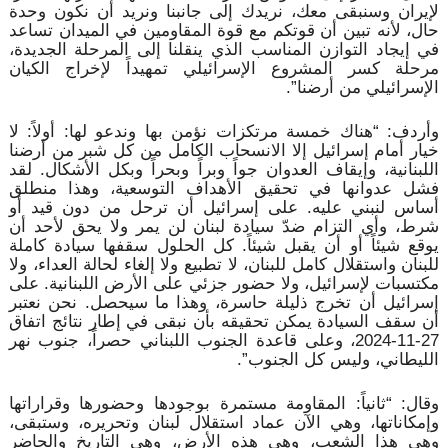
لإيران وسنبقى معك، نريدك إلى جانبنا ونريد أن نكون وحدة
حال، لأنه تبين أن قوتكم مع قوة المقاومين في الميدان تساعد
في إيجاد التوازن المناسب الذي ينقلنا إلى المرحلة الجديدة،
مرحلة كسر المشروع الإسرائيلي تمهيداً لإخراج الكيان
الإسرائيلي من أرضنا”.
وأردف: “هناك خمسة مرتكزات نؤمن بها وندعو لها: أولاً: لا
خيار أمام إسرائيل إلا الانسحاب الكامل من كل شبر من أرضنا
اللبنانية، وإيقاف العدوان جواً وبراً وبحراً وبكل الأشكال. لقد
فشل عدوانها في تحقيق الأهداف التوسعية، وهذا منطلق
أساس لنبني عليه. على إسرائيل أن ترحل من دون قيد أو
شرط، وأي التزام ضدّ سيادة لبنان لن يمر ولا يحق لأحد أن
يوقع شيئاً أو أن يقبل شيئاً. كل الحلول سقفها سيادة كاملة
للبنان واستقلال كامل للبنان، لا تطبيع ولا إلغاء لحالة العداء، ولا
مكتسبات لإسرائيل، ولا حضور جزئي على الأرض اللبنانية. على
إسرائيل أن تخرج ذليلة حاسرة، وهذا ما سيحصل. نحن نعتبر
أن سقف السيادة يمكن تحقيقه بأن نبقى في إطار نتائج اتفاق
27-11-2024، وعلى قاعدة الجنوب اللبناني حصراً، جنوب نهر
الليطاني، وليس كل الجنوب”.
وقال: “ثانياً: المقاومة مستمرة بوجودها وحضورها وقراراتها
وإمكاناتها، وهي الآن عماد استقلال لبنان وتحريره، وستبقى،
وهي هذا الشعب، وهي هذه الأرض، وهي التاريخ والحاضر