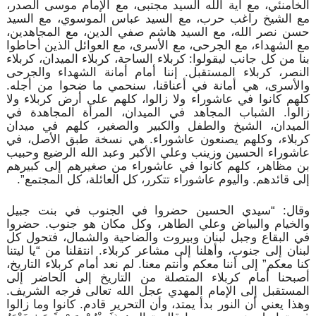
الخامنئي، مع آية الله السيد مجتبى، مع الإمام موسى الصدر،
مع الشيخ راغب حرب، مع السيد عباس الموسوي، مع السيد
حسن نصر الله، مع السيد هاشم صفي الدين، مع المجاهدين،
مع الشهداء، مع الجرحى، مع الأسرى، مع العوائل الذين أحاطوا
بنا من كل جانب ليقولوا: كربلاء الساحة، كربلاء الميدان، كربلاء
النصر، كربلاء المستقبل. إننا أمام أمانة الشهداء والجرحى
والأسرى، هي أمانة في أعناقنا، سنحمي ما ضحوا من أجله.
كلهم كانوا في عاشوراء ولا زالوا، كلهم على أرض كربلاء ولا
زالوا. الشباب المجاهد في الميدان، المرأة المجاهدة في
الميدان، الشيخ والطفل والكبير والصغير، كلهم في ميدان
كربلاء، وكلهم يصنعون عاشوراء. هي نسخة طبق الأصل، في
عاشوراء الحسين وزينب وعلي الأكبر وعبد الله الرضيع وحبيب
بن مظاهر، كلهم كانوا في عاشوراء من صغيرهم إلى كبيرهم
إلى قائدهم. واليوم عاشوراء تتكرر، كل العائلة، كل المجتمع”.
وقال: “سيدي الحسين حضروا في الجنوب في بنت جبيل
والخيام والبياض وعلي الطاهر، وكل مكان هو جنوب. حضروا
في البقاع وجبل لبنان وبيروت والضاحية والشمال، فتحول كل
لبنان إلى جنوب، وأهلنا إلى مشاعر كربلاء. انتقلنا من “يا ليتنا
كنا معكم” إلى أننا معكم وأنتم معنا. لم نعد أمام كربلاء التاريخ،
أصبحنا أمام كربلاء المتصلة من التاريخ إلى الحاضر إلى
المستقبل إلى الإمام المهدي عجل الله تعالى فرجه الشريف.
وهذا يعني أن النور بدأ يمتد، وأن التحرير قادم. كانوا وما زالوا