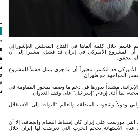
ت
"
و
"ا
عيم قاسم خلال كلمة ألقاها في افتتاح المجلس العاشورائي
لل
أن المشروع الأميركي في إيران قد فشل، مشيراً إلى أن
لم تتحقق.
قا
نع
لأميركي قد انكسر، معتبراً أن ما جرى يمثل فشلاً للمشروع
 مسار المواجهة مع طهران.
ال
ال
الإيرانية، مشيداً بدورها في دعم ما وصفه بمحور المقاومة في
نع
تضحية، بما أدى إرغام “إسرائيل” على وقف العدوان.
ني ودولاً وشعوب المنطقة والعالم “التواقة إلى الاستقلال
لتي مورست على إيران كان إسقاط النظام وإضعافه، إلا أن
ى عدم الاستهانة بحجم الحرب التي تعرضت لها إيران خلال