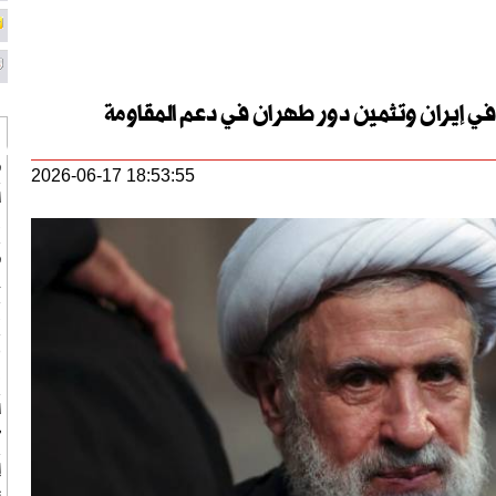
في إيران وتثمين دور طهران في دعم المقاومة
ط
2026-06-17 18:53:55
ب
ط
ج
ب
ر
ف
ا
"