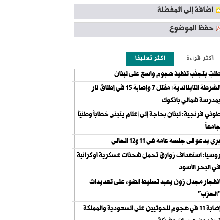
اضافة إلى المفضلة
حفظ الموضوع
أكثر قراءة
أكثر تعليقاً
لبٌ بتجنّب تنفيذ هجوم واسع على لبنان
الشرطة التايلاندية: مقتل 7 وإصابة 15 في إطلاق نار
مدرسة شمالي بانكوك
وني فرنجية: لبنان بحاجة إلى إعلام يتبنى خطاباً وطنيّاً
امعاً
ري يدعو الى جلسة عامة في 11 و12 الحالي
وسيا: استهداف زوارق تحمل شحنات عسكرية أوكرانية
ي البحر الأسود
نفجار مجدل زون يعيد تسليط الضوء على تهديدات
الحزب"
إصابة 11 في هجوم للحوثيين على السعودية والمملكة