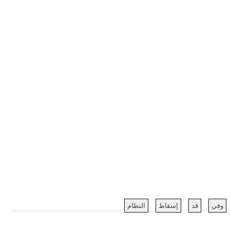
وفي
قد
إسقاط
النظام