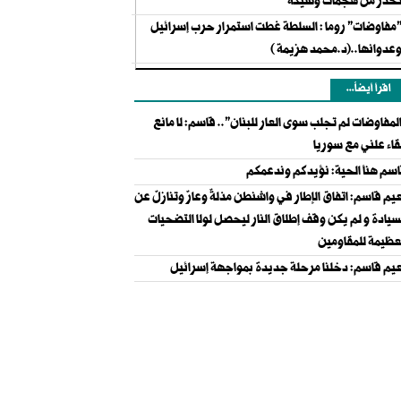
حذر من هجمات وشيكة
مفاوضات" روما : السلطة غطت استمرار حرب إسرائيل
عدوانها..(د.محمد هزيمة )
اقرأ أيضاً...
لمفاوضات لم تجلب سوى العار للبنان".. قاسم: لا مانع
قاء علني مع سوريا
سم هنأ الحية: نؤيدكم وندعمكم
يم قاسم: اتفاق الإطار في واشنطن مذلةٌ وعارٌ وتنازلٌ عن
سيادة و لم يكن وقف إطلاق النار ليحصل لولا التضحيات
عظيمة للمقاومين
يم قاسم: دخلنا مرحلة جديدة بمواجهة إسرائيل