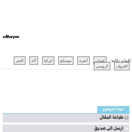
editoryou
كلمات دلالية:
فيدان
أنقرة
موسكو
لتركيا
أكد
البحر
لافروف
الروسي
أدوات الموضوع
طباعة المقال
ارسل إلى صديق