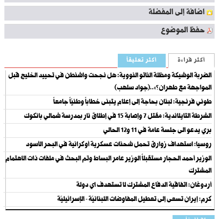
اضافة إلى المفضلة
حفظ الموضوع
أكثر قراءة
أكثر تعليقاً
الضربة الوشيكة ومظلة الناتو النووية: هل نجحت واشنطن في تحييد الخليج قبل
المواجهة مع طهران؟»..(جواد سلهب)
طوني فرنجية: لبنان بحاجة إلى إعلام يتبنى خطاباً وطنيّاً جامعاً
الشرطة التايلاندية: مقتل 7 وإصابة 15 في إطلاق نار بمدرسة شمالي بانكوك
بري يدعو الى جلسة عامة في 11 و12 الحالي
روسيا: استهداف زوارق تحمل شحنات عسكرية أوكرانية في البحر الأسود
الوزير أحمد الحجار مستقبلاً الوزير عامر البساط وتم البحث في ملفات ذات الاهتمام
المشترك
أردوغان: اتفاقية الدفاع المشترك لا تستهدف اي دولة
كرم: إيران تسعى إلى تعطيل المفاوضات اللبنانيّة - الإسرائيليّة