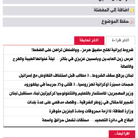
اضافة إلى المفضلة
حفظ الموضوع
أكثر قراءة
أكثر تعليقاً
شروط إيرانية لفتح مضيق هرمز.. وواشنطن تراهن على الضغط!
عرس زين العابدين وياسمين عزيزي في بتاتر… ليلةٌ عنوانها الهيبة والفرح
والأصالة
لبنان يرفع سقف الشروط.. 3 مطالب قبل استئناف التفاوض مع إسرائيل
هجمات مسيّرة أوكرانية تهز روسيا.. 3 قتلى و25 جريحاً في بيلغورود
وزير المهجرين: للاستثمار بالتعليم والتكنولوجيا كركيزتين لبناء مستقبل لبنان
تفجير للاحتلال في زوطر الشرقية.. وقصف مدفعي على عدة بلدات
وزارة الطاقة: لا ازمة محروقات ومادة البنزين متوفرة
البقاع في دائرة التصعيد… محلّقات تشعل حرائق واسعة
اقرأ أيضاً...