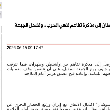
صلان إلى مذكرة تفاهم تنهي الحرب.. وتشمل الجبهة
ا
ف
2026-06-15 09:17:47
س
ط
ج
توصل إلى مذكرة تفاهم بين واشنطن وطهران، فيما تترقب
في جنيف يوم الجمعة المقبل، على أن تتضمن وقف العمليات
هة اللبنانية، وإعادة فتح مضيق هرمز أمام الملاحة.
ب
ب
ر
ف
ا
شال” اكتمال الاتفاق مع إيران ورفع الحصار البحري عن
أطراف. وقال إنه فوّض رسمياً فتح مضيق هرمز أمام الملاحة
ف