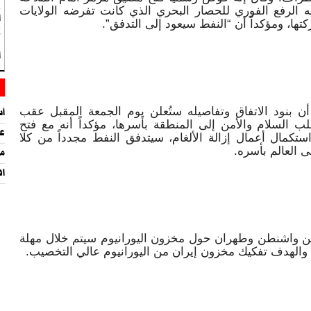
الرفع الفوري للحصار البحري الذي كانت تفرضه الولايات
أ
كتها، ومؤكداً أن “النفط سيعود إلى التدفق”.
ك
ا
ة أن بنود الاتفاق وتفاصيله ستُعلن يوم الجمعة المقبل عقب
أس
لب السلام والأمن إلى المنطقة بأسرها، مؤكداً أنه مع فتح
عن
ستكمال أعمال إزالة الألغام، سيتدفق النفط مجدداً من كلا
ى العالم بأسره.
ما
افت
بين واشنطن وطهران حول مخزون اليورانيوم سيتم خلال مهلة
هم والهدف تفكيك مخزون إيران من اليورانيوم عالي التخصيب.