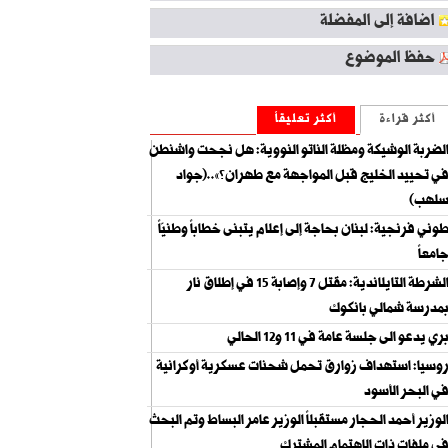
اضافة إلى المفضلة
حفظ الموضوع
أكثر قراءة
أكثر تعليقاً
لضربة الوشيكة ومظلة الناتو النووية: هل نجحت واشنطن
ي تحييد الخليج قبل المواجهة مع طهران؟»..(جواد
لهب)
وني فرنجية: لبنان بحاجة إلى إعلام يتبنى خطاباً وطنيّاً
امعاً
الشرطة التايلاندية: مقتل 7 وإصابة 15 في إطلاق نار
مدرسة شمالي بانكوك
ري يدعو الى جلسة عامة في 11 و12 الحالي
وسيا: استهداف زوارق تحمل شحنات عسكرية أوكرانية
ي البحر الأسود
لوزير أحمد الحجار مستقبلاً الوزير عامر البساط وتم البحث
ي ملفات ذات الاهتمام المشترك