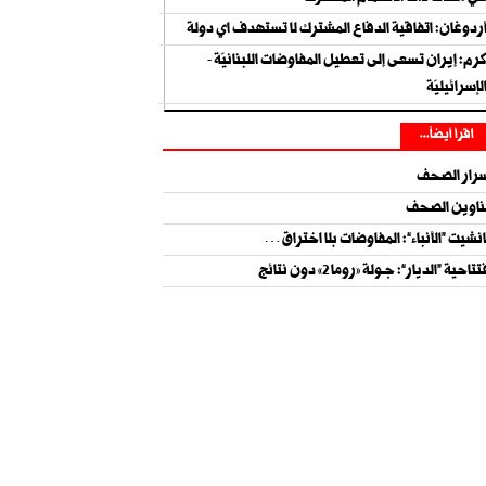
ردوغان: اتفاقية الدفاع المشترك لا تستهدف اي دولة
رم: إيران تسعى إلى تعطيل المفاوضات اللبنانيّة -
لإسرائيليّة
اقرأ أيضاً...
رار الصحف
اوين الصحف
نشيت “الأنباء”: المفاوضات بلا اختراق…
تاحية “الديار”: جــولة «روما 2» دون نتائج