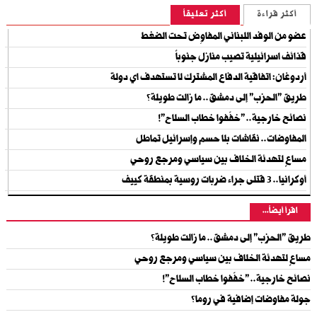
أكثر قراءة
أكثر تعليقاً
عضو من الوفد اللبناني المفاوِض تحت الضغط
قذائف اسرائيلية تصيب منازل جنوباً
أردوغان: اتفاقية الدفاع المشترك لا تستهدف اي دولة
طريق "الحزب" إلى دمشق.. ما زالت طويلة؟
نصائح خارجية.. "خفّفوا خطاب السلاح"!
المفاوضات.. نقاشات بلا حسم وإسرائيل تماطل
مساعٍ لتهدئة الخلاف بين سياسي ومرجع روحي
أوكرانيا.. 3 قتلى جراء ضربات روسية بمنطقة كييف
اقرأ أيضاً...
طريق "الحزب" إلى دمشق.. ما زالت طويلة؟
مساعٍ لتهدئة الخلاف بين سياسي ومرجع روحي
نصائح خارجية.. "خفّفوا خطاب السلاح"!
جولة مفاوضات إضافية في روما؟