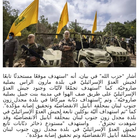
أشار “حزب الله” في بيان، أنه “استهدف موقعًا مستحدثًا تابعًا
لجيش العدوّ الإسرائيليّ في بلدة مارون الراس بصلية
صاروخيّة. كما “استهدف تجمّعًا لآليّات وجنود جيش العدوّ
الإسرائيليّ على طريق صف الهوا في مدينة بنت جبيل بصلية
صاروخيّة”. وتم “استهداف دبّابة ميركافا في بلدة مجدل زون
جنوب لبنان بمحلّقة أبابيل الانقضاضيّة وتحقيق إصابة مؤكّدة”.
كما “تم استهداف آليّة بوكلين تابعة لجيش العدوّ الإسرائيليّ في
بلدة مجدل زون جنوب لبنان بمحلّقة أبابيل الانقضاضيّة وقد
شوهدت تحترق”. واستهدف‏ “مستودع ذخائر دبّابات تابع
لجيش العدوّ الإسرائيليّ في بلدة مجدل زون جنوب لبنان
بمحلّقة أبابيل الانقضاضيّة وتم تحقيق إصابة مؤكّدة”.