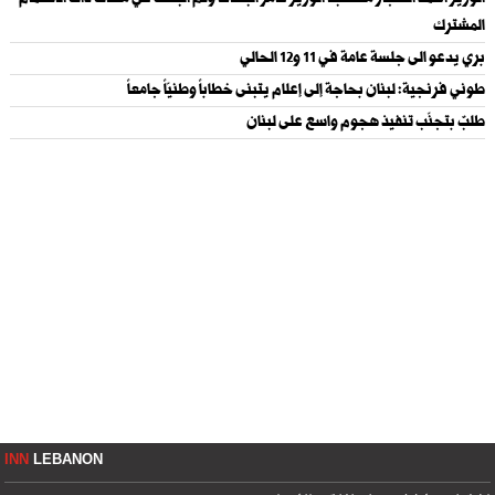
الوزير أحمد الحجار مستقبلاً الوزير عامر البساط وتم البحث في ملفات ذات الاهتمام
المشترك
بري يدعو الى جلسة عامة في 11 و12 الحالي
طوني فرنجية: لبنان بحاجة إلى إعلام يتبنى خطاباً وطنيّاً جامعاً
طلبٌ بتجنّب تنفيذ هجوم واسع على لبنان
INN
LEBANON