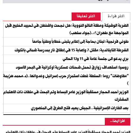
أكثر قراءة
أكثر تعليقاً
الضربة الوشيكة ومظلة الناتو النووية: هل نجحت واشنطن في تحييد الخليج قبل
المواجهة مع طهران؟»..(جواد سلهب)
طوني فرنجية: لبنان بحاجة إلى إعلام يتبنى خطاباً وطنيّاً جامعاً
الشرطة التايلاندية: مقتل 7 وإصابة 15 في إطلاق نار بمدرسة شمالي بانكوك
بري يدعو الى جلسة عامة في 11 و12 الحالي
روسيا: استهداف زوارق تحمل شحنات عسكرية أوكرانية في البحر الأسود
"مفاوضات" روما : السلطة غطت استمرار حرب إسرائيل وعدوانها..(د.محمد هزيمة
)
الوزير أحمد الحجار مستقبلاً الوزير عامر البساط وتم البحث في ملفات ذات الاهتمام
المشترك
بعد الغارات الإسرائيلية.. الجيش يعيد فتح الطرق إلى المنصوري
اقرأ أيضاً...