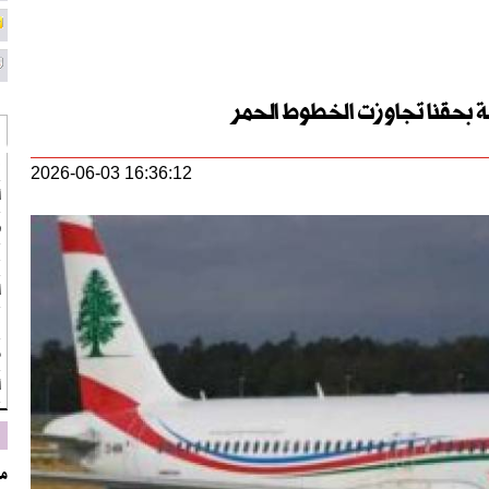
فة بحقنا تجاوزت الخطوط الحمر
ق
2026-06-03 16:36:12
أ
ط
ع
ا
ن
م
أو
‏م