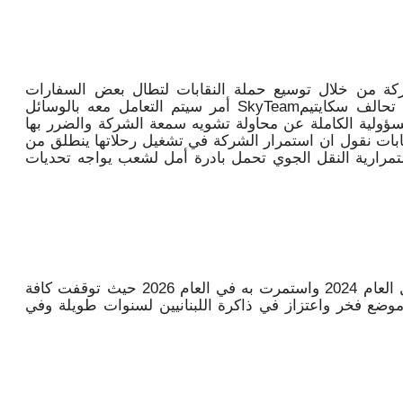
ركة من خلال توسيع حملة النقابات لتطال بعض السفارات
الغربية والعلاقات التجارية مع حلفائها في تحالف سكايتيمSkyTeam أمر سيتم التعامل معه بالوسائل
لمسؤولية الكاملة عن محاولة تشويه سمعة الشركة والضرر بها
نقابات نقول ان استمرار الشركة في تشغيل رحلاتها ينطلق من
ستمرارية النقل الجوي تحمل بادرة أمل لشعب يواجه تحديات
وخلصت الى أن “ما قامت به الشركة خلال العام 2024 واستمرت به في العام 2026 حيث توقفت كافة
ضع فخر واعتزاز في ذاكرة اللبنانيين لسنوات طويلة وفي