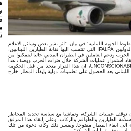
في
أر
ال
وا
تر
 الجوية اللبنانية” في بيان، “اثر نشر بعض وسائل الاعلام
تقريرا حول كتاب اتحاد نقابات الطيارين الدوليين IFALPA التي تنتسب اليها نقابة الطيارين اللبنانيين،
الحرب ودعم العاملين في الطيران المدني حاليا ليتمكنوا من
انتقاد استمرار عمليات الشركة خلال فترات الحرب ووصف هذا
القرار بأنه لا يغتفر وليس عملا بطوليا UNCONSCIONABLE، ان هذا القرار متخذ من قبل الحكومة
 اللبناني بعد الحصول على تطمينات دولية بإبقاء المطار خارج
أن نوقف عمليات الشركة، وتماشيا مع سياسة تحديد المخاطر
سلامة الطيارين والطواقم والركاب، وعلى ابقاء هذا المرفق
ة الى ابقاء المطار مفتوحا. ويفسر ذلك وكأنه دعوة من تلك
نان ووقف عمليات الشركة”.