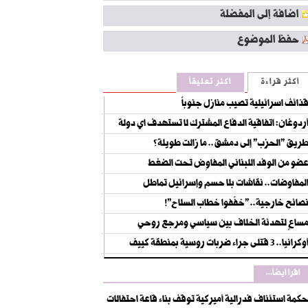
اضافة إلى المفضلة
حفظ الموضوع
أكثر قراءة
أكثر تعليقاً
ذائف اسرائيلية تصيب منازل جنوباً
ردوغان: اتفاقية الدفاع المشترك لا تستهدف اي دولة
ريق "الحزب" إلى دمشق.. ما زالت طويلة؟
ضو من الوفد اللبناني المفاوِض تحت الضغط
لمفاوضات.. نقاشات بلا حسم وإسرائيل تماطل
صائح خارجية.. "خفّفوا خطاب السلاح"!
ساعٍ لتهدئة الخلاف بين سياسي ومرجع روحي
كرانيا.. 3 قتلى جراء ضربات روسية بمنطقة كييف
اقرأ أيضاً...
حكمة استئناف فدرالية أميركية توقف بناء قاعة احتفالات