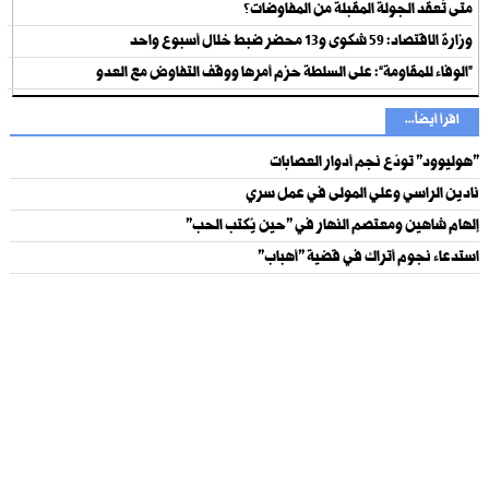
متى تُعقد الجولة المقبلة من المفاوضات؟
وزارة الاقتصاد: 59 شكوى و13 محضر ضبط خلال أسبوع واحد
“الوفاء للمقاومة”: على السلطة حزم أمرها ووقف التفاوض مع العدو
اقرأ أيضاً...
"هوليوود" تودّع نجم أدوار العصابات
نادين الراسي وعلي المولى في عمل سري
إلهام شاهين ومعتصم النهار في "حين يُكتب الحب"
استدعاء نجوم أتراك في قضية "أهباب"