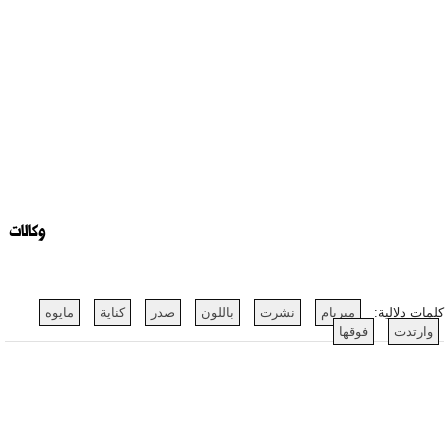
وكالات
كلمات دلالية:
ميريام
نشرت
باللون
صدر
كناية
مايوه
وارتدت
فوقها