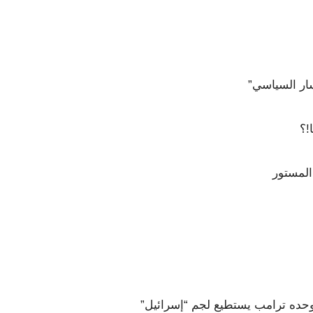
سار السياسي”
!؟
المستور
حده ترامب يستطيع لجم “إسرائيل”