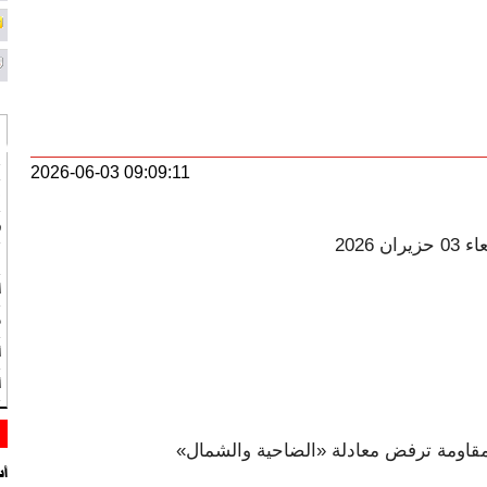
ع
2026-06-03 09:09:11
ق
ط
2026
ن
ا
م
أ
أو
أس