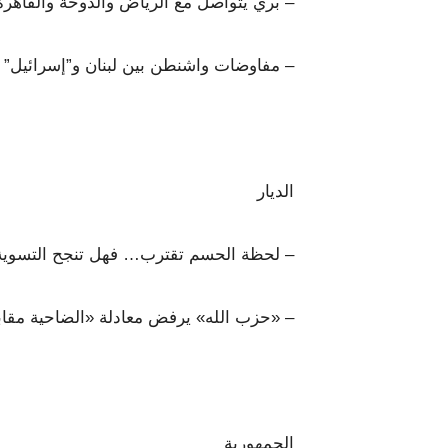
– بري يتواصل مع الرياض والدوحة والقاهرة 
– مفاوضات واشنطن بين لبنان و”إسرائيل”
الديار
– لحظة الحسم تقترب… فهل تنجح التسوية
– «حزب الله» يرفض معادلة «الضاحية مقا
الجمهورية