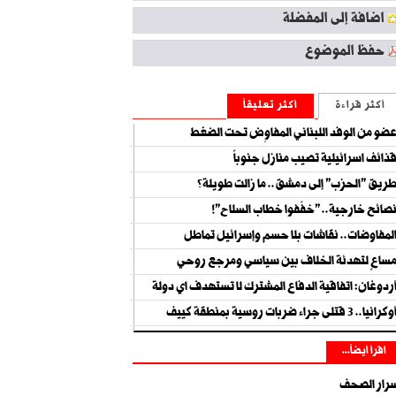
اضافة إلى المفضلة
حفظ الموضوع
أكثر قراءة
أكثر تعليقاً
ضو من الوفد اللبناني المفاوِض تحت الضغط
ذائف اسرائيلية تصيب منازل جنوباً
ريق "الحزب" إلى دمشق.. ما زالت طويلة؟
صائح خارجية.. "خفّفوا خطاب السلاح"!
لمفاوضات.. نقاشات بلا حسم وإسرائيل تماطل
ساعٍ لتهدئة الخلاف بين سياسي ومرجع روحي
ردوغان: اتفاقية الدفاع المشترك لا تستهدف اي دولة
كرانيا.. 3 قتلى جراء ضربات روسية بمنطقة كييف
اقرأ أيضاً...
رار الصحف