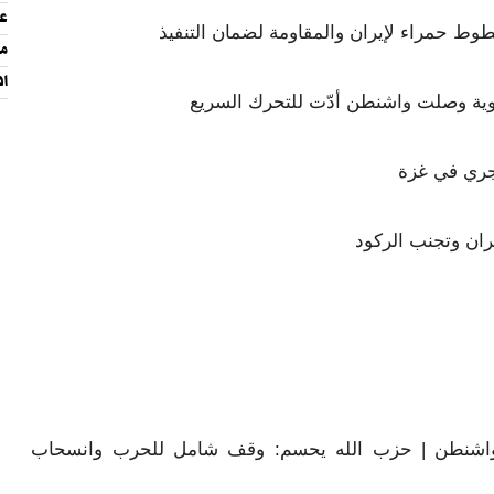
عن
طوط حمراء لإيران والمقاومة لضمان التنفيذ
ما
افت
وية وصلت واشنطن أدّت للتحرك السريع
يجري في غزة
يران وتجنب الركود
واشنطن | حزب الله يحسم: وقف شامل للحرب وانسحاب