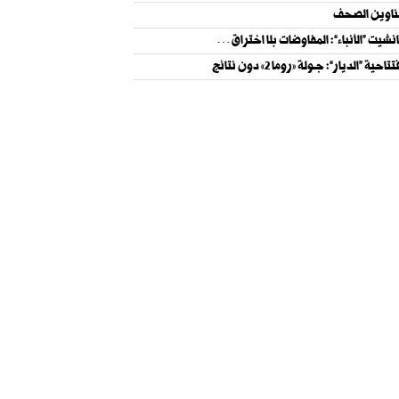
اوين الصحف
نشيت “الأنباء”: المفاوضات بلا اختراق…
تاحية “الديار”: جــولة «روما 2» دون نتائج