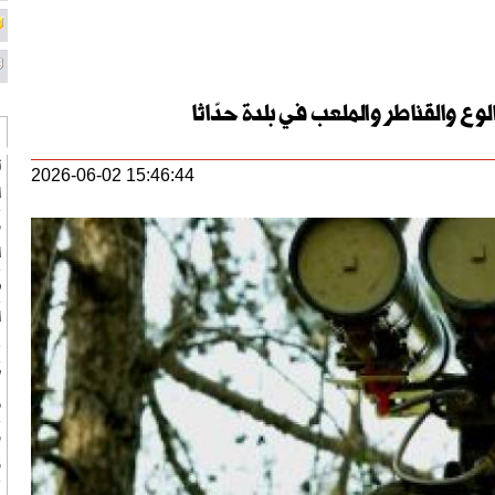
وع والقناطر والملعب في بلدة حدّاثا
ت
2026-06-02 15:46:44
ا
و
ا
ه
ا
ع
“
م
و