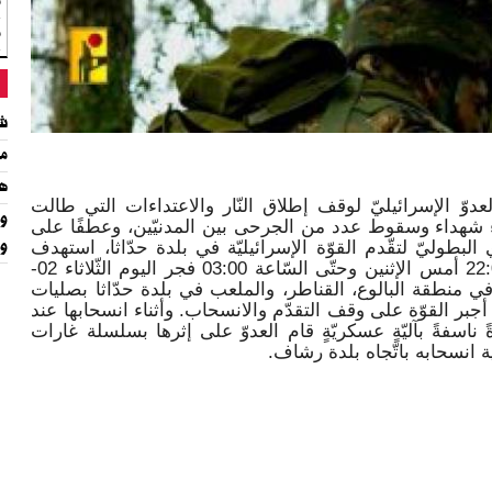
م
م
شي
مت
هي
عدوّ الإسرائيليّ لوقف إطلاق النّار والاعتداءات التي طالت
شهداء وسقوط عدد من الجرحى بين المدنيّين، وعطفًا على
التّصدّي البطوليّ لتقّدم القوّة الإسرائيليّة في بلدة حدّاثا، استهدف
وا
مجاهدو المقاومة الإسلاميّة من السّاعة 22:00 أمس الإثنين وحتّى السّاعة 03:00 فجر اليوم الثّلاثاء 02-
يليّ في منطقة البالوع، القناطر، والملعب في بلدة حدّاثا بصليات
جبر القوّة على وقف التقدّم والانسحاب. وأثناء انسحابها عند
ون عبوةً ناسفةً بآليّةٍ عسكريّةٍ قام العدوّ على إثرها بسلسلة غارات
انسحابه باتّجاه بلدة رشاف.