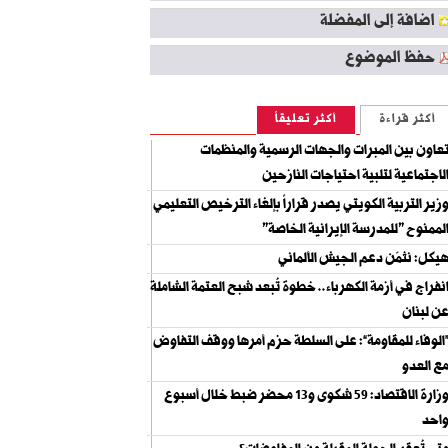
اضافة إلى المفضلة
حفظ الموضوع
أكثر قراءة
أكثر تعليقاً
عاون بين المبرات والجهات الرسمية والمنظمات
لاجتماعية لتلبية احتياجات النازحين
زير التربية الكويتي يصدر قراراً بإلغاء الترخيص التعليمي
لممنوح "للمدرسة الإيرانية الخاصة"
يكل: نثمّن دعم الجيش الألماني
نفراج في أزمة الكهرباء.. خطوة تُبعد شبح العتمة الشاملة
ن لبنان
الوفاء للمقاومة”: على السلطة حزم أمرها ووقف التفاوض
ع العدو
وزارة الاقتصاد: 59 شكوى و13 محضر ضبط خلال أسبوع
احد