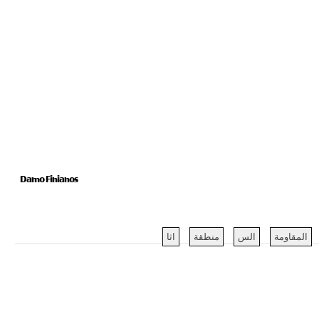
Damo Finianos
المقاومة
الس
منطقة
اثا