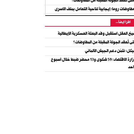
تى تُعقد الجولة المقبلة من المفاوضات؟
فاوضات روما: إيجابية لناحية التعامل بملف الاسرى
اقرأ أيضاً...
خ العقل استقبل وفد البعثة العسكرية الإيطالية
ى تُعقد الجولة المقبلة من المفاوضات؟
كل: نثمّن دعم الجيش الألماني
وزارة الاقتصاد: 59 شكوى و13 محضر ضبط خلال أسبوع
حد