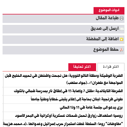
أدوات الموضوع
طباعة المقال
ارسل إلى صديق
اضافة إلى المفضلة
حفظ الموضوع
أكثر قراءة
أكثر تعليقاً
الضربة الوشيكة ومظلة الناتو النووية: هل نجحت واشنطن في تحييد الخليج قبل
المواجهة مع طهران؟»..(جواد سلهب)
الشرطة التايلاندية: مقتل 7 وإصابة 15 في إطلاق نار بمدرسة شمالي بانكوك
طوني فرنجية: لبنان بحاجة إلى إعلام يتبنى خطاباً وطنيّاً جامعاً
بري يدعو الى جلسة عامة في 11 و12 الحالي
روسيا: استهداف زوارق تحمل شحنات عسكرية أوكرانية في البحر الأسود
"مفاوضات" روما : السلطة غطت استمرار حرب إسرائيل وعدوانها..(د.محمد هزيمة