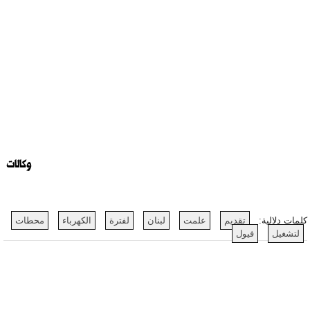
وكالات
كلمات دلالية:
تقديم
علمت
لبنان
لفترة
الكهرباء
محطات
لتشغيل
فيول