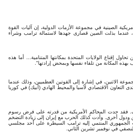
ريكية الصينية في مجموعة الأزمات الدولية، إن آليات القوة
ن، عندما بذلت الصين قصارى جهدها لاستمالة ترامب وشراء
اول إقناع الولايات المتحدة بمكانتها المتنامية… أما هذه
ف بهذه المكانة من تلقاء نفسها وبمحض إرادتها”.
ترامب أحيا مصطلح (جي2) أو مجموعة الاثنين، في إشارة إلى القوتين العظميين، وذلك عندما
التعاون الاقتصادي لآسيا والمحيط الهادي (أبيك) في كوريا
 فقد حدت المحاكم الأمريكية من قدرته على فرض رسوم
ودول أخرى. وأدت كذلك الحرب مع إيران إلى زيادة التضخم
 الجمهوري المنتمي إليه ترامب السيطرة على أحد مجلسي
لنصفي في نوفمبر تشرين الثاني.