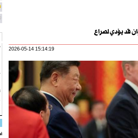
ان قد يؤدي لصراع
ط
2026-05-14 15:14:19
ن
ق
م
ع
أو
ج
ب
أم