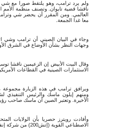
ولم يرد ترامب، وهو يلتقط صورا مع شي ب
ناقشا قضية تايوان. وتصنف منظمة الأمم الم
العالمي. ومن المقرر أن يحضر شي وترامب 
معا غدا الجمعة.
وجاء في البيان الصيني أن ترامب وشي اتفق
وجهات النظر بشأن الأوضاع في الشرق الأوس
وقال البيت الأبيض إن الزعيمين ناقشا توس
الاستثمارات الصينية في القطاعات الأمريكي
ويرافق ترامب في هذه الزيارة مجموعة من
ومنهم إيلون ماسك والرئيس التنفيذي لش
الأخيرة. وتعتبر الصين أن ماسك صاحب رؤي
الاصطناعي القوية (إتش200) من شركة إنفيديا، لكنها لم تتسلم أي شحنة حتى الآن.