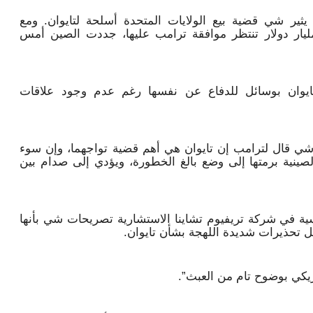
يثير شي قضية بيع الولايات المتحدة أسلحة لتايوان. ومع
مرار غموض مصير صفقة بقيمة 14 مليار دولار تنتظر موافقة ترامب عليها، جددت الصين أمس
د تايوان بوسائل للدفاع عن نفسها رغم عدم وجود علاقات
شي قال لترامب إن تايوان هي أهم قضية تواجهما، وإن سوء
الصينية برمتها إلى وضع بالغ الخطورة، ويؤدي إلى صدام بين
ة في شركة تريفيوم تشاينا الاستشارية تصريحات شي بأنها
ل تحذيرات شديدة اللهجة بشأن تايوان.
ريكي بوضوح تام من العبث”.