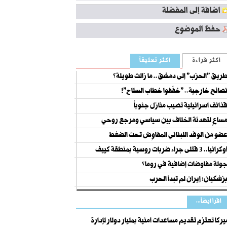
اضافة إلى المفضلة
حفظ الموضوع
أكثر قراءة
أكثر تعليقاً
ريق "الحزب" إلى دمشق.. ما زالت طويلة؟
صائح خارجية.. "خفّفوا خطاب السلاح"!
ذائف اسرائيلية تصيب منازل جنوباً
ساعٍ لتهدئة الخلاف بين سياسي ومرجع روحي
ضو من الوفد اللبناني المفاوِض تحت الضغط
كرانيا.. 3 قتلى جراء ضربات روسية بمنطقة كييف
ولة مفاوضات إضافية في روما؟
زشكيان: إيران لم تبدأ الحرب
اقرأ أيضاً...
يركا تعتزم تقديم مساعدات أمنية بمليار دولار لإدارة