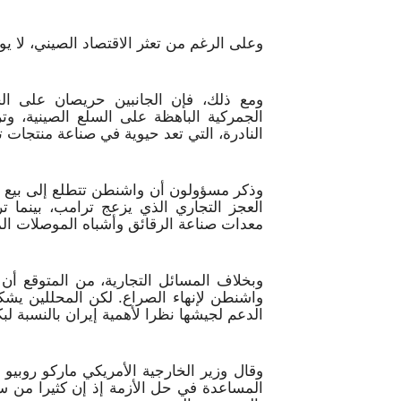
وعلى الرغم من تعثر الاقتصاد الصيني، لا ي
ومع ذلك، فإن الجانبين حريصان على ال
الجمركية الباهظة على السلع الصينية، وت
النادرة، التي تعد حيوية في صناعة منتجات ت
وذكر مسؤولون أن واشنطن تتطلع إلى بيع 
العجز التجاري الذي يزعج ترامب، بينما ت
معدات صناعة الرقائق وأشباه الموصلات ال
وبخلاف المسائل التجارية، من المتوقع أن
واشنطن لإنهاء الصراع. لكن المحللين ي
الدعم لجيشها نظرا لأهمية إيران بالنسبة لبكي
وقال وزير الخارجية الأمريكي ماركو روبي
المساعدة في حل الأزمة إذ إن كثيرا من سف