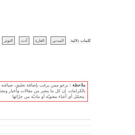
كلمات دلالية:
المدني
الغارة
أدت
التوتر
ملاحظة :
نرجو ممن يرغب بإضافة تعليق، صياغته بل
بالكرامات. إن كل ما ينشر من مقالات وأخبار ونشا
يتحمّل أي أعباء معنويّة أو ماديّة من جرّائها.