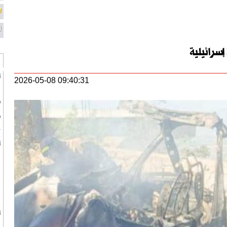
إسرائيلية
ا
2026-05-08 09:40:31
ف
س
ط
ج
ب
ب
ر
ف
ا
ف