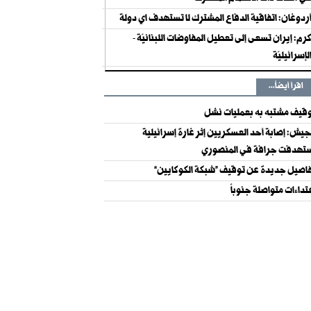
ردوغان: اتفاقية الدفاع المشترك لا تستهدف اي دولة
رم: إيران تسعى إلى تعطيل المفاوضات اللبنانيّة -
لإسرائيليّة
اقرأ أيضاً...
قيف مشتبه به بعمليات نشل
جيش: إصابة أحد العسكريين إثر غارة إسرائيلية
تهدفت جرافة في المنصوري
اصيل جديدة عن توقيف “شبكة الكوكايين”
تداءات متواصلة جنوباً