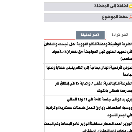
اضافة إلى المفضلة
حفظ الموضوع
أكثر قراءة
أكثر تعليقاً
لضربة الوشيكة ومظلة الناتو النووية: هل نجحت واشنطن
ي تحييد الخليج قبل المواجهة مع طهران؟»..(جواد
لهب)
وني فرنجية: لبنان بحاجة إلى إعلام يتبنى خطاباً وطنيّاً
امعاً
الشرطة التايلاندية: مقتل 7 وإصابة 15 في إطلاق نار
مدرسة شمالي بانكوك
ري يدعو الى جلسة عامة في 11 و12 الحالي
وسيا: استهداف زوارق تحمل شحنات عسكرية أوكرانية
ي البحر الأسود
لوزير أحمد الحجار مستقبلاً الوزير عامر البساط وتم البحث
ي ملفات ذات الاهتمام المشترك